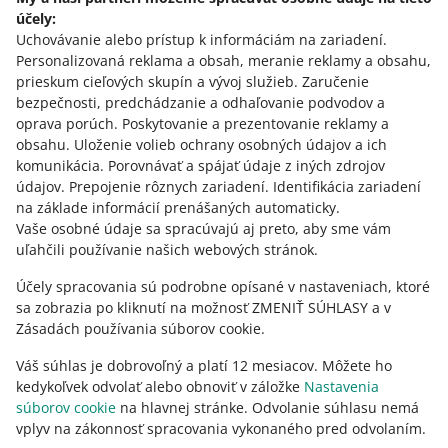
účely:
polski
Uchovávanie alebo prístup k informáciám na zariadení
.
čeština
Personalizovaná reklama a obsah, meranie reklamy a obsahu,
English
prieskum cieľových skupín a vývoj služieb
.
Zaručenie
slovenčina
bezpečnosti, predchádzanie a odhaľovanie podvodov a
oprava porúch
.
Poskytovanie a prezentovanie reklamy a
o allegro.cz
obsahu
.
Uloženie volieb ochrany osobných údajov a ich
komunikácia
.
Porovnávať a spájať údaje z iných zdrojov
polski
údajov
.
Prepojenie rôznych zariadení
.
Identifikácia zariadení
čeština
na základe informácií prenášaných automaticky
.
English
Vaše osobné údaje sa spracúvajú aj preto, aby sme vám
uľahčili používanie našich webových stránok.
slovenčina
Účely spracovania sú podrobne opísané v nastaveniach, ktoré
o allegro.sk
sa zobrazia po kliknutí na možnosť ZMENIŤ SÚHLASY a v
polski
Zásadách používania súborov cookie.
čeština
Váš súhlas je dobrovoľný a platí 12 mesiacov. Môžete ho
English
kedykoľvek odvolať alebo obnoviť v záložke
Nastavenia
slovenčina
súborov cookie
na hlavnej stránke. Odvolanie súhlasu nemá
vplyv na zákonnosť spracovania vykonaného pred odvolaním.