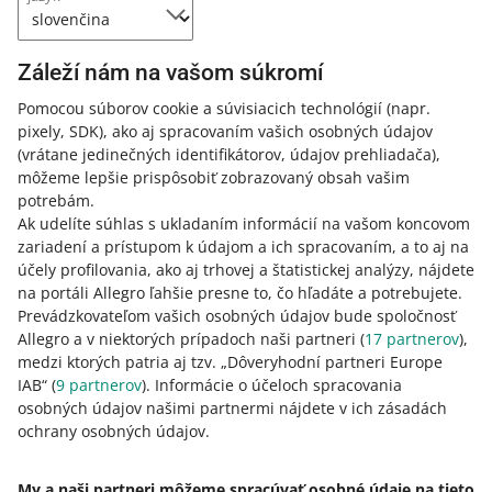
inteligencii. Zavedie nové pravidlá pre transparentnosť
online obsahu generovaného umelou inteligenciou. Aby
sme vám pomohli prispôsobiť sa týmto novým právnym
Záleží nám na vašom súkromí
požiadavkám, čoskoro vám poskytneme beta verziu
Pomocou súborov cookie a súvisiacich technológií
(napr.
nástroja na označovanie obrázkov vo vašich ponukách
pixely, SDK)
, ako aj spracovaním vašich osobných údajov
vygenerovaných umelou inteligenciou.
(vrátane jedinečných identifikátorov, údajov prehliadača)
,
ČÍTAŤ VIAC
môžeme lepšie prispôsobiť zobrazovaný obsah vašim
potrebám.
Ak udelíte súhlas s ukladaním informácií na vašom koncovom
zariadení a prístupom k údajom a ich spracovaním, a to aj na
účely profilovania, ako aj trhovej a štatistickej analýzy, nájdete
na portáli Allegro ľahšie presne to, čo hľadáte a potrebujete.
Prevádzkovateľom vašich osobných údajov bude spoločnosť
Allegro a v niektorých prípadoch naši partneri (
17
partnerov
),
medzi ktorých patria aj tzv. „Dôveryhodní partneri Europe
IAB“ (
9
partnerov
). Informácie o účeloch spracovania
osobných údajov našimi partnermi nájdete v ich zásadách
Táto stránka je dostupná aj v iných jazykoch
ochrany osobných údajov.
o allegro.pl
My a naši partneri môžeme spracúvať osobné údaje na tieto