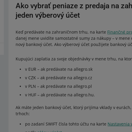
Ako vybrať peniaze z predaja na za
jeden výberový účet
Keď predávate na zahraničnom trhu, na karte
Finančné pro
danej mene uvidíte samostatné sumy za nákupy – v mene d
nový bankový účet. Ako výberový účet použijete bankový úč
Kupujúci zaplatia za svoje objednávky v mene trhu, na kt
v EUR – ak predávate na allegro.sk
v CZK – ak predávate na allegro.cz
v PLN – ak predávate na allegro.pl
v HUF – ak predávate na allegro.hu.
Ak máte jeden bankový účet, ktorý prijíma vklady v eurách
trhoch:
po zadaní SWIFT čísla tohto účtu na karte
Nastavenia 