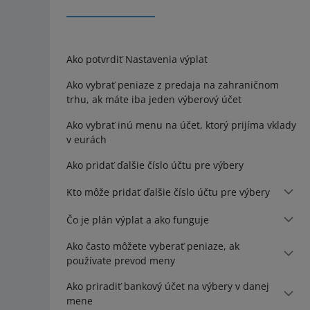
Ako potvrdiť Nastavenia výplat
Ako vybrať peniaze z predaja na zahraničnom
trhu, ak máte iba jeden výberový účet
Ako vybrať inú menu na účet, ktorý prijíma vklady
v eurách
Ako pridať ďalšie číslo účtu pre výbery
Kto môže pridať ďalšie číslo účtu pre výbery
Čo je plán výplat a ako funguje
Ako často môžete vyberať peniaze, ak
používate prevod meny
Ako priradiť bankový účet na výbery v danej
mene