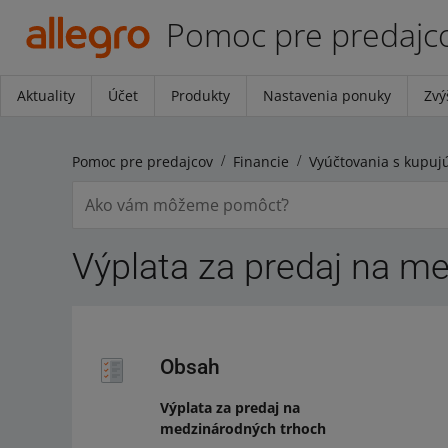
Pomoc pre predajc
Aktuality
Účet
Produkty
Nastavenia ponuky
Zvý
Pomoc pre predajcov
Financie
Vyúčtovania s kupuj
Výplata za predaj na m
Obsah
Výplata za predaj na
medzinárodných trhoch