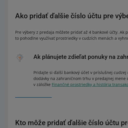
Ako pridať ďalšie číslo účtu pre výb
Pre výbery z predaja môžete pridať až 4 bankové účty. Ak
to pohodlne využívať prostriedky v cudzích menách a vyh
Ak plánujete zdieľat ponuky na zah
Pridajte si ďalší bankový účet v príslušnej cudze
dodávky na zahraničnom trhu v predajnej mene d
v záložke
Finančné prostriedky a história transakc
Kto môže pridať ďalšie číslo účtu p