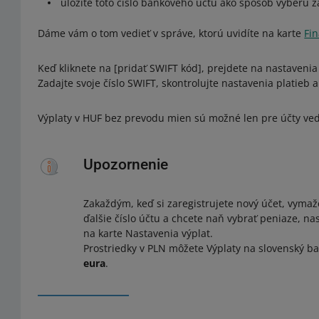
uložíte toto číslo bankového účtu ako spôsob výberu 
Dáme vám o tom vedieť v správe, ktorú uvidíte na karte
Fin
Keď kliknete na [pridať SWIFT kód], prejdete na nastaveni
Zadajte svoje číslo SWIFT, skontrolujte nastavenia platieb a 
Výplaty v HUF bez prevodu mien sú možné len pre účty ve
Upozornenie
Zakaždým, keď si zaregistrujete nový účet, vymaž
ďalšie číslo účtu a chcete naň vybrať peniaze, na
na karte Nastavenia výplat.
Prostriedky v PLN môžete Výplaty na slovenský b
eura
.