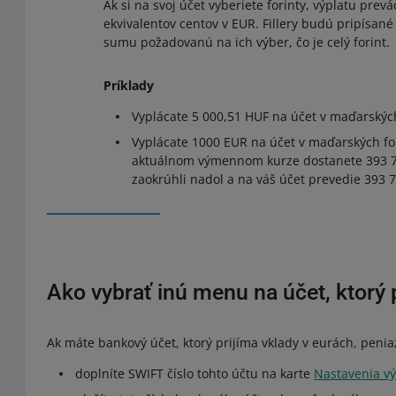
Ak si na svoj účet vyberiete forinty, výplatu pre
ekvivalentov centov v EUR. Fillery budú pripísan
sumu požadovanú na ich výber, čo je celý forint.
Príklady
Vyplácate 5 000,51 HUF na účet v maďarskýc
Vyplácate 1000 EUR na účet v maďarských fo
aktuálnom výmennom kurze dostanete 393 7
zaokrúhli nadol a na váš účet prevedie 393 
Ako vybrať inú menu na účet, ktorý 
Ak máte bankový účet, ktorý prijíma vklady v eurách, peni
doplníte SWIFT číslo tohto účtu na karte
Nastavenia vý