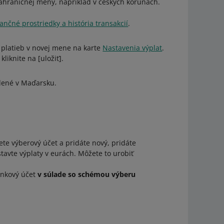
zahraničnej meny, napríklad v českých korunách.
ančné prostriedky a história transakcií
.
a platieb v novej mene na karte
Nastavenia výplat
.
kliknite na [uložiť].
dené v Maďarsku.
ete výberový účet a pridáte nový, pridáte
stavte výplaty v eurách. Môžete to urobiť
ankový účet
v súlade so schémou výberu