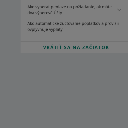
Ako vyberať peniaze na požiadanie, ak máte
dva výberové Účty
Ako automatické zúčtovanie poplatkov a provízií
ovplyvňuje výplaty
VRÁTIŤ SA NA ZAČIATOK