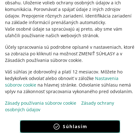
obsahu
.
Uloženie volieb ochrany osobných údajov a ich
Potrebujete pomoc?
komunikácia
.
Porovnávať a spájať údaje z iných zdrojov
údajov
.
Prepojenie rôznych zariadení
.
Identifikácia zariadení
KONTAKTUJTE NÁS
na základe informácií prenášaných automaticky
.
Vaše osobné údaje sa spracúvajú aj preto, aby sme vám
uľahčili používanie našich webových stránok.
Účely spracovania sú podrobne opísané v nastaveniach, ktoré
sa zobrazia po kliknutí na možnosť ZMENIŤ SÚHLASY a v
Zásadách používania súborov cookie.
Váš súhlas je dobrovoľný a platí 12 mesiacov. Môžete ho
kedykoľvek odvolať alebo obnoviť v záložke
Nastavenia
súborov cookie
na hlavnej stránke. Odvolanie súhlasu nemá
vplyv na zákonnosť spracovania vykonaného pred odvolaním.
Táto stránka je dostupná aj v iných jazykoch
Zásady používania súborov cookie
Zásady ochrany
osobných údajov
vzhľad:
svetlý motív
Súhlasím