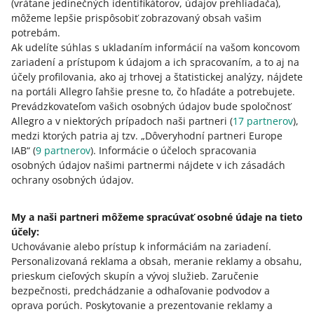
(vrátane jedinečných identifikátorov, údajov prehliadača)
,
objednávku do 20:00 hod. v pracovný deň, odosielame
môžeme lepšie prispôsobiť zobrazovaný obsah vašim
ju ešte v ten istý deň. Takto môžu niektorí vaši
potrebám.
zákazníci dostať svoje objednávky do 24 hodín. V
Ak udelíte súhlas s ukladaním informácií na vašom koncovom
pondelok odosielame objednávky, ktoré sú zadané a
zariadení a prístupom k údajom a ich spracovaním, a to aj na
zaplatené do 13:00 hod. cez víkendy.
účely profilovania, ako aj trhovej a štatistickej analýzy, nájdete
Vašim kupujúcim poskytujeme komplexný zákaznícky
na portáli Allegro ľahšie presne to, čo hľadáte a potrebujete.
servis. Na ich otázky ohľadom vybavenia objednávky
Prevádzkovateľom vašich osobných údajov bude spoločnosť
odpovedáme 7 dní v týždni.
Allegro a v niektorých prípadoch naši partneri (
17
partnerov
),
medzi ktorých patria aj tzv. „Dôveryhodní partneri Europe
Ponúkame vám nástroje, ktoré vám pomôžu mať
IAB“ (
9
partnerov
). Informácie o účeloch spracovania
aktuálny prehľad o vašich zásobách. Takto môžete
osobných údajov našimi partnermi nájdete v ich zásadách
sledovať, koľko produktov máte ešte na sklade.
ochrany osobných údajov.
Ak dosiahnete na svojom účte určitú úroveň predaja,
môžeme vám prideliť manažéra účtu. Budú s vami v
kontakte, poskytnú vám všetku potrebnú podporu a
My a naši partneri môžeme spracúvať osobné údaje na tieto
odpovedia na vaše otázky.
účely:
Uchovávanie alebo prístup k informáciám na zariadení
.
Personalizovaná reklama a obsah, meranie reklamy a obsahu,
Viac informácií o službe One Fulfillment by Allegro
.
prieskum cieľových skupín a vývoj služieb
.
Zaručenie
bezpečnosti, predchádzanie a odhaľovanie podvodov a
oprava porúch
.
Poskytovanie a prezentovanie reklamy a