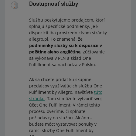
Dostupnosť služby
Službu poskytujeme predajcom, ktorí
spĺňajú špecifické podmienky. Je k
dispozícii iba prostredníctvom stránky
allegro.pl. To znamená, že
podmienky služby sú k dispozícii v
poľštine alebo angličtine
, zúčtovanie
sa vykonáva v PLN a sklad One
Fulfillment sa nachádza v Poľsku.
Ak sa chcete pridať ku skupine
predajcov využívajúcich službu One
Fulfillment by Allegro, navštívte
túto
stránku
. Tam si môžete vytvoriť svoj
účet One Fulfillment. V rámci tohto
procesu overíme, či spĺňate
požiadavky na službu. Ak áno –
budete môcť vystavovať ponuky v
rámci služby One Fulfillment by