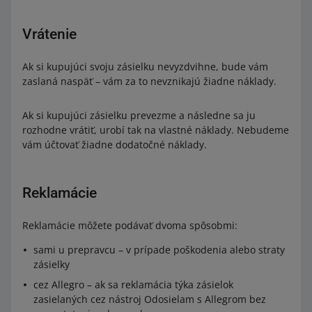
Vrátenie
Ak si kupujúci svoju zásielku nevyzdvihne, bude vám
zaslaná naspäť – vám za to nevznikajú žiadne náklady.
Ak si kupujúci zásielku prevezme a následne sa ju
rozhodne vrátiť, urobí tak na vlastné náklady. Nebudeme
vám účtovať žiadne dodatočné náklady.
Reklamácie
Reklamácie môžete podávať dvoma spôsobmi:
sami u prepravcu – v prípade poškodenia alebo straty
zásielky
cez Allegro – ak sa reklamácia týka zásielok
zasielaných cez nástroj Odosielam s Allegrom bez