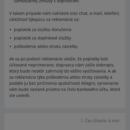
samostatnej zmluvy s dopravcom.
V takom prípade nám nahláste (cez chat, e-mail, telefón)
záležitosť týkajúcu sa reklamácie za:
poplatok za službu doručenia
poplatok za doplnkové služby
poškodenie alebo stratu zásielky.
Ak sa po podaní reklamácie ukáže, že poplatky boli
účtované neprimerane, dopravca nám zašle dobropis,
ktorý bude neskôr zahrnutý do vášho vyúčtovania. A ak
sa reklamácia týka poškodenia alebo straty zásielky a
podáte ju bez pričinenia spoločnosti Allegro, vyrovnanie
vám bude zaslané priamo na číslo bankového účtu, ktoré
ste uviedli.
Čas čítania: 6 min.