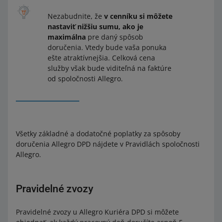
Nezabudnite, že
v cenníku si môžete
Ak chcete zaplatiť za zásielku Allegro Smart! pri spôsobe
nastaviť nižšiu sumu, ako je
Allegro Kuriér DPD platba na dobierku si pripočítame
maximálna
pre daný spôsob
0,99 EUR za dobierku.
doručenia. Vtedy bude vaša ponuka
ešte atraktívnejšia. Celková cena
služby však bude viditeľná na faktúre
od spoločnosti Allegro.
Všetky základné a dodatočné poplatky za spôsoby
doručenia Allegro DPD nájdete v Pravidlách spoločnosti
Allegro.
Pravidelné zvozy
Pravidelné zvozy u Allegro Kuriéra DPD si môžete