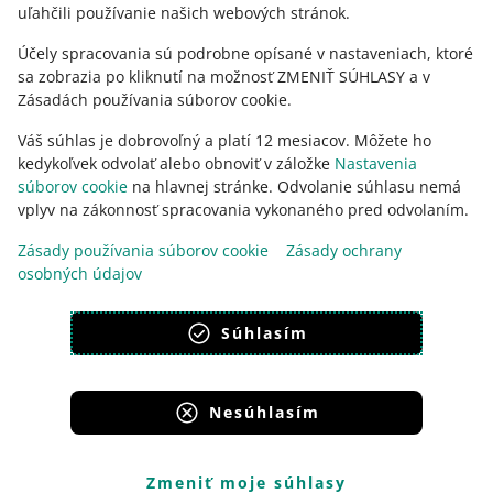
uľahčili používanie našich webových stránok.
Účely spracovania sú podrobne opísané v nastaveniach, ktoré
sa zobrazia po kliknutí na možnosť ZMENIŤ SÚHLASY a v
Zásadách používania súborov cookie.
Váš súhlas je dobrovoľný a platí 12 mesiacov. Môžete ho
kedykoľvek odvolať alebo obnoviť v záložke
Nastavenia
súborov cookie
na hlavnej stránke. Odvolanie súhlasu nemá
vplyv na zákonnosť spracovania vykonaného pred odvolaním.
Táto stránka je dostupná aj v iných jazykoch
Zásady používania súborov cookie
Zásady ochrany
osobných údajov
vzhľad:
svetlý motív
Súhlasím
Nesúhlasím
Portály skupiny Allegro
Allegro.cz
Allegro.sk
Allegro.hu
Onedelivery.cz
Zmeniť moje súhlasy