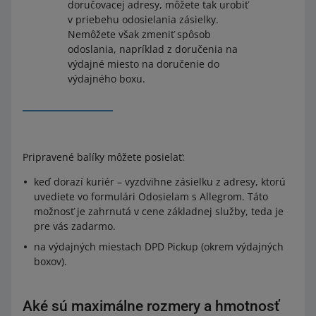
doručovacej adresy, môžete tak urobiť
v priebehu odosielania zásielky.
Nemôžete však zmeniť spôsob
odoslania, napríklad z doručenia na
výdajné miesto na doručenie do
výdajného boxu.
Pripravené balíky môžete posielať:
keď dorazí kuriér – vyzdvihne zásielku z adresy, ktorú
uvediete vo formulári Odosielam s Allegrom. Táto
možnosť je zahrnutá v cene základnej služby, teda je
pre vás zadarmo.
na výdajných miestach DPD Pickup (okrem výdajných
boxov).
Aké sú maximálne rozmery a hmotnosť