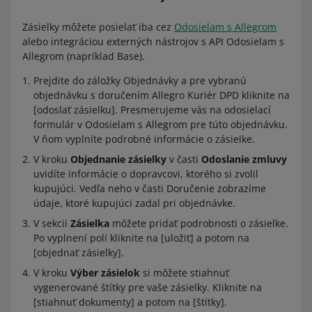
Zásielky môžete posielať iba cez
Odosielam s Allegrom
alebo integráciou externých nástrojov s API Odosielam s
Allegrom (napríklad Base).
Prejdite do záložky Objednávky a pre vybranú
objednávku s doručením Allegro Kuriér DPD kliknite na
[odoslať zásielku]. Presmerujeme vás na odosielací
formulár v Odosielam s Allegrom pre túto objednávku.
V ňom vyplníte podrobné informácie o zásielke.
V kroku
Objednanie zásielky
v časti
Odoslanie zmluvy
uvidíte informácie o dopravcovi, ktorého si zvolil
kupujúci. Vedľa neho v časti Doručenie zobrazíme
údaje, ktoré kupujúci zadal pri objednávke.
V sekcii
Zásielka
môžete pridať podrobnosti o zásielke.
Po vyplnení polí kliknite na [uložiť] a potom na
[objednať zásielky].
V kroku
Výber zásielok
si môžete stiahnuť
vygenerované štítky pre vaše zásielky. Kliknite na
[stiahnuť dokumenty] a potom na [štítky].