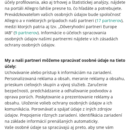
účely profilovania, ako aj trhovej a štatistickej analýzy, nájdete
záležitosť týkajúcu sa reklamácie za:
na portáli Allegro ľahšie presne to, čo hľadáte a potrebujete.
poplatok za službu doručenia
Prevádzkovateľom vašich osobných údajov bude spoločnosť
Allegro a v niektorých prípadoch naši partneri (
17
partnerov
),
poplatok za doplnkové služby
medzi ktorých patria aj tzv. „Dôveryhodní partneri Europe
poškodenie alebo stratu zásielky.
IAB“ (
9
partnerov
). Informácie o účeloch spracovania
osobných údajov našimi partnermi nájdete v ich zásadách
Ak sa po podaní reklamácie ukáže, že poplatky boli
ochrany osobných údajov.
účtované neprimerane, dopravca nám zašle dobropis,
ktorý bude neskôr zahrnutý do vášho vyúčtovania. A ak
My a naši partneri môžeme spracúvať osobné údaje na tieto
sa reklamácia týka poškodenia alebo straty zásielky a
účely:
podáte ju bez pričinenia spoločnosti Allegro, vyrovnanie
Uchovávanie alebo prístup k informáciám na zariadení
vám bude zaslané priamo na číslo bankového účtu, ktoré
.
Personalizovaná reklama a obsah, meranie reklamy a obsahu,
ste uviedli.
prieskum cieľových skupín a vývoj služieb
.
Zaručenie
bezpečnosti, predchádzanie a odhaľovanie podvodov a
oprava porúch
.
Poskytovanie a prezentovanie reklamy a
obsahu
.
Uloženie volieb ochrany osobných údajov a ich
Potrebujete pomoc?
komunikácia
.
Porovnávať a spájať údaje z iných zdrojov
údajov
.
Prepojenie rôznych zariadení
.
Identifikácia zariadení
KONTAKTUJTE NÁS
na základe informácií prenášaných automaticky
.
Vaše osobné údaje sa spracúvajú aj preto, aby sme vám