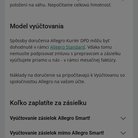
položení na váhu. Nepočítame celkovú hmotnosť.
Model vyúčtovania
Spôsoby doručenia Allegro Kuriér DPD môžu byť
dohodnuté v rámci
Allegro Standard
. Vďaka tomu
nemusíte podpisovať zmluvu s prepravcom a zásielku
vyúčtujete priamo u nás - v rámci mesačnej faktúry.
Náklady na doručenie sa pripočítavajú k Vyúčtovaniu so
spoločnosťou Allegro na vašom účte.
Koľko zaplatíte za zásielku
Vyúčtovanie zásielok Allegro Smart!
Vyúčtovanie zásielok mimo Allegro Smart!
Suma, ktorú zaplatíte, závisí od hodnoty objednávky