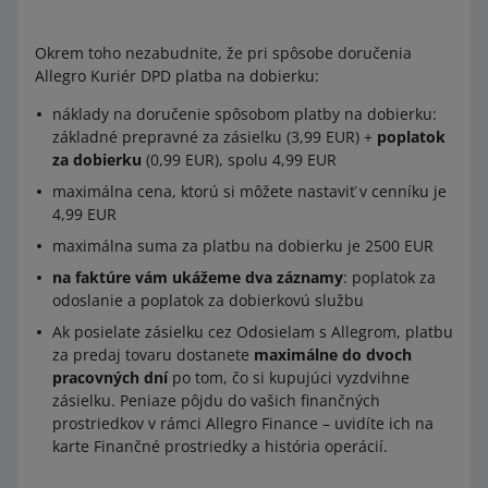
kupujúceho.
Allegro Kuriér DPD
Okrem toho nezabudnite, že pri spôsobe doručenia
od 6,90 do 10,39 EUR
Náklady na doručenie zásielky
3,99 EUR
Allegro Kuriér DPD platba na dobierku:
Cena za zásielku
0,29 EUR
náklady na doručenie spôsobom platby na dobierku:
Allegro Výdajný box DPD
základné prepravné za zásielku (3,99 EUR) +
poplatok
od 10.40 do 14,99 EUR
za dobierku
(0,99 EUR), spolu 4,99 EUR
Náklady na doručenie zásielky
2,59 EUR
maximálna cena, ktorú si môžete nastaviť v cenníku je
Cena za zásielku
0,59 EUR
4,99 EUR
Allegro Výdajné miesto DPD
od 15 do 22,99 EUR
maximálna suma za platbu na dobierku je 2500 EUR
Náklady na doručenie zásielky
2,59 EUR
na faktúre vám ukážeme dva záznamy
: poplatok za
Cena za zásielku
0,89 EUR
odoslanie a poplatok za dobierkovú službu
K poplatku za doručenie spôsobom
Allegro Kuriér DPD
Ak posielate zásielku cez Odosielam s Allegrom, platbu
od 23 do 34,49 EUR
platba na dobierku
si pripočítame 0,99 EUR za
za predaj tovaru dostanete
maximálne do dvoch
dobierkovú službu.
pracovných dní
po tom, čo si kupujúci vyzdvihne
Cena za zásielku
1,39 EUR
zásielku. Peniaze pôjdu do vašich finančných
prostriedkov v rámci Allegro Finance – uvidíte ich na
od 34,50 EUR
karte Finančné prostriedky a história operácií.
Cena za zásielku
1,69 EUR