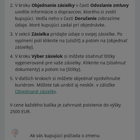
V kroku
Objednanie zásielky
v časti
Odoslanie zmluvy
uvidíte informácie o dopravcovi, ktorého si zvolil
kupujúci. Vedľa neho v časti
Doručenie
zobrazíme
údaje, ktoré kupujúci zadal pri objednávke.
V sekcii
Zásielka
pridajte údaje o svojej zásielke. Po
vyplnení polí kliknite na [uložiť] a potom na [objednať
zásielky].
V kroku
Výber zásielok
si môžete stiahnuť štítky
vygenerované pre vaše zásielky. Kliknite na [stiahnuť
dokumenty] a potom na [štítky].
V ďalších krokoch si môžete objednať vyzdvihnutie
kuriérom. Môžete tak urobiť aj neskôr, v záložke
Objednané zásielky
.
V cene každého balíka je zahrnuté poistenie do výšky
2500 EUR.
Ak vás kupujúci požiada o zmenu