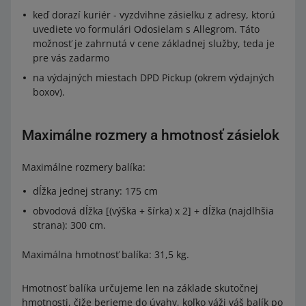
keď dorazí kuriér - vyzdvihne zásielku z adresy, ktorú
uvediete vo formulári Odosielam s Allegrom. Táto
možnosť je zahrnutá v cene základnej služby, teda je
pre vás zadarmo
na výdajných miestach DPD Pickup (okrem výdajných
boxov).
Maximálne rozmery a hmotnosť zásielok
Maximálne rozmery balíka:
dĺžka jednej strany: 175 cm
obvodová dĺžka [(výška + šírka) x 2] + dĺžka (najdlhšia
strana): 300 cm.
Maximálna hmotnosť balíka: 31,5 kg.
Hmotnosť balíka určujeme len na základe skutočnej
hmotnosti, čiže berieme do úvahy, koľko váži váš balík po