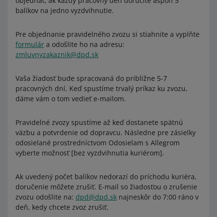
objednať, ak každý pracovný deň doručíte aspoň 5
balíkov na jedno vyzdvihnutie.
Pre objednanie pravidelného zvozu si stiahnite a vyplňte
formulár
a odošlite ho na adresu:
zmluvnyzakaznik@dpd.sk
Vaša žiadosť bude spracovaná do približne 5-7
pracovných dní. Keď spustíme trvalý príkaz ku zvozu,
dáme vám o tom vedieť e-mailom.
Pravidelné zvozy spustíme až keď dostanete spätnú
väzbu a potvrdenie od dopravcu. Následne pre zásielky
odosielané prostredníctvom Odosielam s Allegrom
vyberte možnosť [bez vyzdvihnutia kuriérom].
Ak uvedený počet balíkov nedorazí do príchodu kuriéra,
doručenie môžete zrušiť. E-mail so žiadosťou o zrušenie
zvozu odošlite na:
dpd@dpd.sk
najneskôr do 7:00 ráno v
deň, kedy chcete zvoz zrušiť.