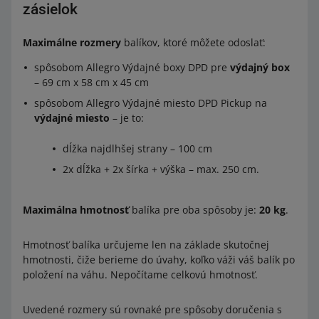
zásielok
Maximálne rozmery
balíkov, ktoré môžete odoslať:
spôsobom Allegro Výdajné boxy DPD pre
výdajný box
– 69 cm x 58 cm x 45 cm
spôsobom Allegro Výdajné miesto DPD Pickup na
výdajné miesto
– je to:
dĺžka najdlhšej strany – 100 cm
2x dĺžka + 2x šírka + výška – max. 250 cm.
Maximálna hmotnosť
balíka pre oba spôsoby je:
20 kg
.
Hmotnosť balíka určujeme len na základe skutočnej
hmotnosti, čiže berieme do úvahy, koľko váži váš balík po
položení na váhu. Nepočítame celkovú hmotnosť.
Uvedené rozmery sú rovnaké pre spôsoby doručenia s