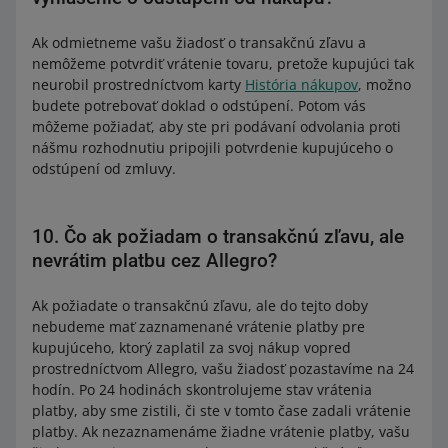
Ak odmietneme vašu žiadosť o transakčnú zľavu a
nemôžeme potvrdiť vrátenie tovaru, pretože kupujúci tak
neurobil prostredníctvom karty
História nákupov
, možno
budete potrebovať doklad o odstúpení. Potom vás
môžeme požiadať, aby ste pri podávaní odvolania proti
nášmu rozhodnutiu pripojili potvrdenie kupujúceho o
odstúpení od zmluvy.
10. Čo ak požiadam o transakčnú zľavu, ale
nevrátim platbu cez Allegro?
Ak požiadate o transakčnú zľavu, ale do tejto doby
nebudeme mať zaznamenané vrátenie platby pre
kupujúceho, ktorý zaplatil za svoj nákup vopred
prostredníctvom Allegro, vašu žiadosť pozastavíme na 24
hodín. Po 24 hodinách skontrolujeme stav vrátenia
platby, aby sme zistili, či ste v tomto čase zadali vrátenie
platby. Ak nezaznamenáme žiadne vrátenie platby, vašu