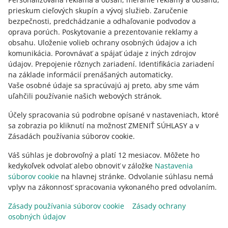
prieskum cieľových skupín a vývoj služieb
.
Zaručenie
bezpečnosti, predchádzanie a odhaľovanie podvodov a
oprava porúch
.
Poskytovanie a prezentovanie reklamy a
obsahu
.
Uloženie volieb ochrany osobných údajov a ich
Potrebujete pomoc?
komunikácia
.
Porovnávať a spájať údaje z iných zdrojov
údajov
.
Prepojenie rôznych zariadení
.
Identifikácia zariadení
KONTAKTUJTE NÁS
na základe informácií prenášaných automaticky
.
Vaše osobné údaje sa spracúvajú aj preto, aby sme vám
uľahčili používanie našich webových stránok.
Účely spracovania sú podrobne opísané v nastaveniach, ktoré
sa zobrazia po kliknutí na možnosť ZMENIŤ SÚHLASY a v
Zásadách používania súborov cookie.
Váš súhlas je dobrovoľný a platí 12 mesiacov. Môžete ho
kedykoľvek odvolať alebo obnoviť v záložke
Nastavenia
súborov cookie
na hlavnej stránke. Odvolanie súhlasu nemá
vplyv na zákonnosť spracovania vykonaného pred odvolaním.
Táto stránka je dostupná aj v iných jazykoch
Zásady používania súborov cookie
Zásady ochrany
osobných údajov
vzhľad:
svetlý motív