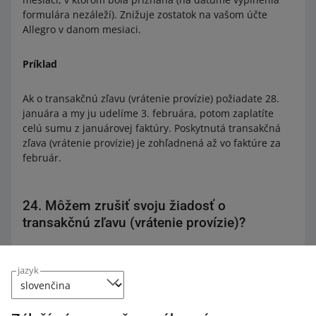
formulára nezáleží). Znižuje zostatok na vašom účte
Allegro v danom mesiaci.
Príklad
Ak o transakčnú zľavu (vrátenie provízie) požiadate 28.
januára a my ju udelíme 3. februára, potom zaplatíte
celú sumu z januárovej faktúry. Poskytnutá transakčná
zľava (vrátenie provízie) je zohľadnená až vo faktúre za
február.
24. Môžem zrušiť svoju žiadosť o
transakčnú zľavu (vrátenie provízie)?
Samozrejme, že áno.
jazyk
Ak ste úspešne dokončili transakciu s kupujúcim po
odoslaní žiadosti o transakčnú zľavu (vrátenie provízie),