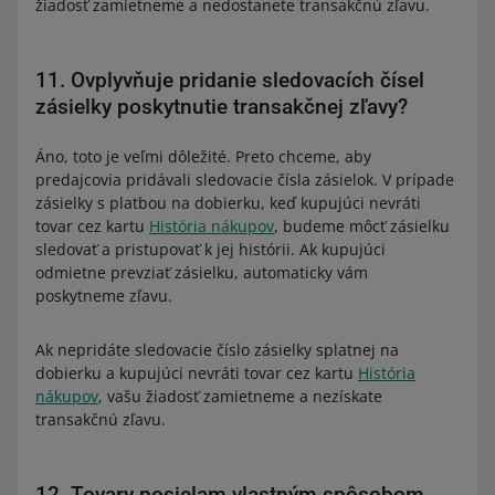
žiadosť zamietneme a nedostanete transakčnú zľavu.
11. Ovplyvňuje pridanie sledovacích čísel
zásielky poskytnutie transakčnej zľavy?
Áno, toto je veľmi dôležité. Preto chceme, aby
predajcovia pridávali sledovacie čísla zásielok. V prípade
zásielky s platbou na dobierku, keď kupujúci nevráti
tovar cez kartu
História nákupov
, budeme môcť zásielku
sledovať a pristupovať k jej histórii. Ak kupujúci
odmietne prevziať zásielku, automaticky vám
poskytneme zľavu.
Ak nepridáte sledovacie číslo zásielky splatnej na
dobierku a kupujúci nevráti tovar cez kartu
História
nákupov
, vašu žiadosť zamietneme a nezískate
transakčnú zľavu.
12. Tovary posielam vlastným spôsobom