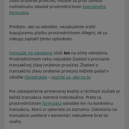
zľavu (vrátenie provízie), môžete sa proti tomuto
rozhodnutiu odvolať prostredníctvom
špeciálneho
formulára
.
Predtým, ako sa odvoláte, nezabudnite vrátiť
kupujúcemu platbu prostredníctvom Allegro, ak za
nákupy zaplatil týmto spôsobom.
Formulár na odvolanie
slúži
len
na účely odvolania.
Prostredníctvom neho nepodáte žiadosť o priznanie
transakčnej zľavy (vrátenie provízie). Žiadosť o
transakčnú zľavu (vrátenie provízie) môžete podať v
záložke
Objednávky
–
pozrite sa, ako na to
.
Pre zabezpečenie primeranej kvality a rýchlosti služieb je
každá transakcia overená individuálne. Preto sa
prostredníctvom
formulára
odvoláte len na konkrétnu
transakciu, ktorú si vyberiete zo zoznamu. Odvolania na
transakcie uvedené v komentári nebudeme brať do
úvahy.