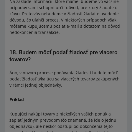
Na základe informácií, ktoré máme, budeme vo väčšine
prípadov sami schopní určiť dôvod, pre ktorý žiadate o
zľavu. Preto vás nebudeme v žiadosti žiadať o uvedenie
dôvodu, čo uľahčí proces. V niektorých prípadoch však
môžeme kupujúcemu poslať e-mail s dotazom na dôvod
nedokončenia transakcie.
18. Budem môcť podať žiadosť pre viacero
tovarov?
Áno, v novom procese podávania žiadostí budete môcť
podať žiadosť týkajúcu sa viacerých tovarov zakúpených
v rámci jednej objednávky.
Príklad
Kupujúci nakúpi tovary z niekoľkých vašich ponúk a
zaplatí jedným prevodom (čo znamená, že ide o jednu
objednávku), ale neskôr odstúpi od dokončenia tejto