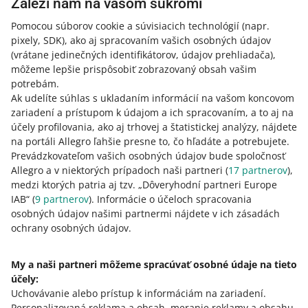
Záleží nám na vašom súkromí
zrušte vrátenie provízie. Postup:
Pomocou súborov cookie a súvisiacich technológií
(napr.
Prejdite na kartu
Podané žiadosti
.
pixely, SDK)
, ako aj spracovaním vašich osobných údajov
Nájdite príslušnú transakciu.
(vrátane jedinečných identifikátorov, údajov prehliadača)
,
Pre túto transakciu kliknite na [zrušiť žiadosť].
môžeme lepšie prispôsobiť zobrazovaný obsah vašim
potrebám.
Ak zrušíte svoju žiadosť o transakčnú zľavu (vrátenie
Ak udelíte súhlas s ukladaním informácií na vašom koncovom
provízie), nebudete ju môcť znova odoslať pre rovnakú
zariadení a prístupom k údajom a ich spracovaním, a to aj na
transakciu.
účely profilovania, ako aj trhovej a štatistickej analýzy, nájdete
na portáli Allegro ľahšie presne to, čo hľadáte a potrebujete.
Prevádzkovateľom vašich osobných údajov bude spoločnosť
Allegro a v niektorých prípadoch naši partneri (
25. Prečo ste mi zrušili zľavu, ktorá mi bola
17
partnerov
),
medzi ktorých patria aj tzv. „Dôveryhodní partneri Europe
predtým udelená v rámci programu Allegro
IAB“ (
9
partnerov
). Informácie o účeloch spracovania
Ceny/AlleZľava?
osobných údajov našimi partnermi nájdete v ich zásadách
ochrany osobných údajov.
Zľavu sme zrušili, pretože kupujúci vrátil alebo zrušil
svoju objednávku. Ak transakcia nebola dokončená,
My a naši partneri môžeme spracúvať osobné údaje na tieto
vrátime vám účtovaný poplatok v plnej výške na váš účet.
účely:
Aby sme však zabezpečili správnosť zostatku na účte,
Uchovávanie alebo prístup k informáciám na zariadení
musíme zrušiť zľavu, ktorú sme predtým na tento
.
Personalizovaná reklama a obsah, meranie reklamy a obsahu,
poplatok uplatnili.