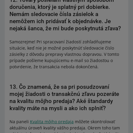
doručenia, ktorý je splatný pri dobierke.
Nemám sledovacie čísla zásielok a
nemôžem ich pridávať k objednávke. Je
nejaká šanca, že mi bude poskytnutá zľava?
Samozrejme! Pri spracovaní žiadostí zohľadňujeme
situácie, keď nie je možné poskytnúť sledovacie číslo
zásielky z dôvodu prepravy vlastnou dopravou. V tomto
prípade pošleme kupujúcemu e-mail so žiadosťou o
potvrdenie, že transakcia nebola dokončená.
13. Čo znamená, že sa pri posudzovaní
mojej žiadosti o transakčnú zľavu pozeráte
na kvalitu môjho predaja? Aké štandardy
kvality máte na mysli a ako ich splniť?
Na paneli
Kvalita môjho predaja
môžete skontrolovať
aktuálnu úroveň kvality vášho predaja. Okrem toho tam