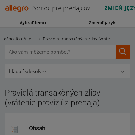
Pomoc pre predajcov
ZMIEŃ JĘZ
Vybrať tému
Zmeniť jazyk
Vyúčtovania so spoločnosťou Allegro
Pravidlá transakčných zliav (vrátenie provízií z predaja)
hľadať kdekoľvek
Pravidlá transakčných zliav
(vrátenie provízií z predaja)
Obsah