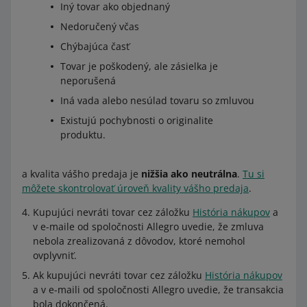
Iný tovar ako objednaný
Nedoručený včas
Chýbajúca časť
Tovar je poškodený, ale zásielka je
neporušená
Iná vada alebo nesúlad tovaru so zmluvou
Existujú pochybnosti o originalite
produktu.
a kvalita vášho predaja je
nižšia ako neutrálna
.
Tu si
môžete skontrolovať úroveň kvality vášho predaja
.
Kupujúci nevráti tovar cez záložku
História nákupov
a
v e-maile od spoločnosti Allegro uvedie, že zmluva
nebola zrealizovaná z dôvodov, ktoré nemohol
ovplyvniť.
Ak kupujúci nevráti tovar cez záložku
História nákupov
a v e-maili od spoločnosti Allegro uvedie, že transakcia
bola dokončená.