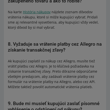
zakúpeného tovaru a ako to robíte?
Na karte
História nákupov
nájdete zoznam dôvodov
vrátenia nákupu, ktoré si môže kupujúci vybrať. Pridali
sme aj relevantné vysvetlenia, aby kupujúci vždy vedel,
ktorý dôvod by si mal vybrať.
8. Vyžaduje sa vrátenie platby cez Allegro na
získanie transakčnej zľavy?
Ak kupujúci zaplatil za nákup cez Allegro, musíte tiež
vrátiť platbu cez Allegro. Je to kľúčová požiadavka na
získanie transakčnej zľavy. Preto dôrazne odporúčame
všetkým predajcom, aby zadávali vrátenie platby cez
formulár na vrátenie platby na Allegro, alebo cez API.
Môžete taktiež povoliť automatické vrátenia platieb.
9. Bude mi musieť kupujúci zaslať písomné
vyhlásenie o odstúpení od nákupu?