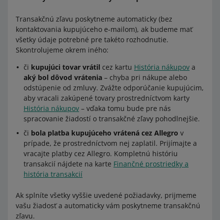
Transakčnú zľavu poskytneme automaticky (bez
kontaktovania kupujúceho e-mailom), ak budeme mať
všetky údaje potrebné pre takéto rozhodnutie.
Skontrolujeme okrem iného:
či
kupujúci tovar vrátil
cez kartu
História nákupov
a
aký bol dôvod vrátenia
– chyba pri nákupe alebo
odstúpenie od zmluvy. Zvážte odporúčanie kupujúcim,
aby vracali zakúpené tovary prostredníctvom karty
História nákupov
– vďaka tomu bude pre nás
spracovanie žiadostí o transakčné zľavy pohodlnejšie.
či
bola platba kupujúceho vrátená cez Allegro
v
prípade, že prostredníctvom nej zaplatil. Prijímajte a
vracajte platby cez Allegro. Kompletnú históriu
transakcií nájdete na karte
Finančné prostriedky a
história transakcií
Ak splníte všetky vyššie uvedené požiadavky, prijmeme
vašu žiadosť a automaticky vám poskytneme transakčnú
zľavu.