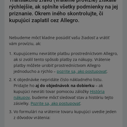
rýchlejšie, ak splníte všetky podmienky na jej
priznanie. Okrem iného skontrolujte, či
kupujúci zaplatil cez Allegro.
Nebudeme môcť kladne posúdiť vašu žiadosť a vrátiť
vám províziu, ak:
Kupujúcemu nevrátite platbu prostredníctvom Allegro,
ak si zvolil tento spôsob platby za nákupy. Vrátenie
platby môžete urobiť prostredníctvom Allegro
jednoducho a rýchlo –
pozrite sa, ako postupovať
.
K objednávke nepridáte číslo nákladného listu.
Pridajte ho
aj do objednávok na dobierku
– ak
kupujúci nevráti tovar pomocou záložky
História
nákupov
, budeme môcť sledovať stav a históriu tejto
zásielky.
Pozrite sa, ako postupovať
.
Vo formulári na vrátenie tovaru kupujúci uvedie jeden
z dôvodov vrátenia: