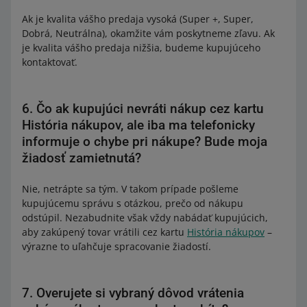
Ak je kvalita vášho predaja vysoká (Super +, Super,
Dobrá, Neutrálna), okamžite vám poskytneme zľavu. Ak
je kvalita vášho predaja nižšia, budeme kupujúceho
kontaktovať.
6. Čo ak kupujúci nevráti nákup cez kartu
História nákupov, ale iba ma telefonicky
informuje o chybe pri nákupe? Bude moja
žiadosť zamietnutá?
Nie, netrápte sa tým. V takom prípade pošleme
kupujúcemu správu s otázkou, prečo od nákupu
odstúpil. Nezabudnite však vždy nabádať kupujúcich,
aby zakúpený tovar vrátili cez kartu
História nákupov
–
výrazne to uľahčuje spracovanie žiadostí.
7. Overujete si vybraný dôvod vrátenia