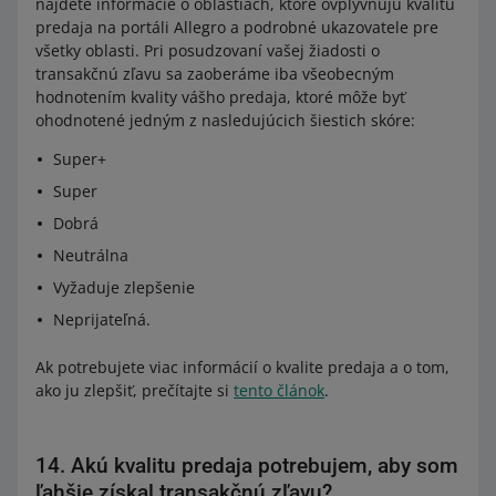
nájdete informácie o oblastiach, ktoré ovplyvňujú kvalitu
predaja na portáli Allegro a podrobné ukazovatele pre
všetky oblasti. Pri posudzovaní vašej žiadosti o
transakčnú zľavu sa zaoberáme iba všeobecným
hodnotením kvality vášho predaja, ktoré môže byť
ohodnotené jedným z nasledujúcich šiestich skóre:
Super+
Super
Dobrá
Neutrálna
Vyžaduje zlepšenie
Neprijateľná.
Ak potrebujete viac informácií o kvalite predaja a o tom,
ako ju zlepšiť, prečítajte si
tento článok
.
14. Akú kvalitu predaja potrebujem, aby som
ľahšie získal transakčnú zľavu?