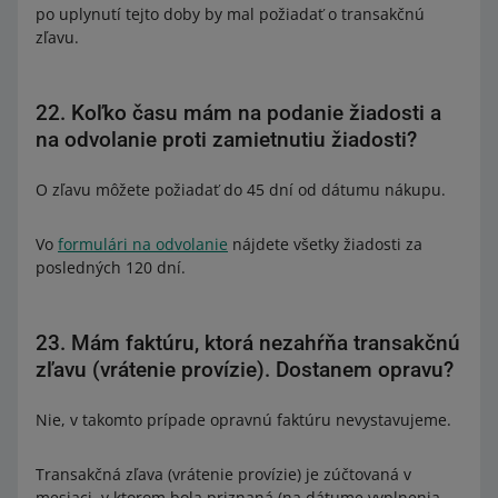
po uplynutí tejto doby by mal požiadať o transakčnú
zľavu.
22. Koľko času mám na podanie žiadosti a
na odvolanie proti zamietnutiu žiadosti?
O zľavu môžete požiadať do 45 dní od dátumu nákupu.
Vo
formulári na odvolanie
nájdete všetky žiadosti za
posledných 120 dní.
23. Mám faktúru, ktorá nezahŕňa transakčnú
zľavu (vrátenie provízie). Dostanem opravu?
Nie, v takomto prípade opravnú faktúru nevystavujeme.
Transakčná zľava (vrátenie provízie) je zúčtovaná v
mesiaci, v ktorom bola priznaná (na dátume vyplnenia