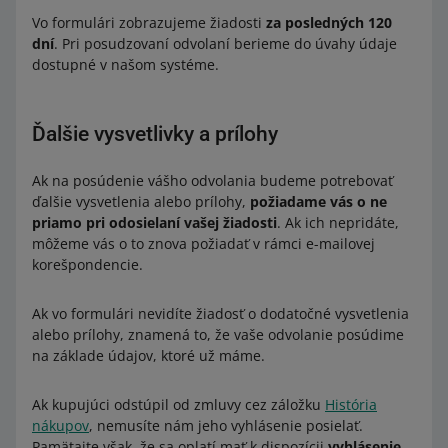
Vo formulári zobrazujeme žiadosti
za posledných 120
dní
. Pri posudzovaní odvolaní berieme do úvahy údaje
dostupné v našom systéme.
Ďalšie vysvetlivky a prílohy
Ak na posúdenie vášho odvolania budeme potrebovať
ďalšie vysvetlenia alebo prílohy,
požiadame vás o ne
priamo pri odosielaní vašej žiadosti
. Ak ich nepridáte,
môžeme vás o to znova požiadať v rámci e-mailovej
korešpondencie.
Ak vo formulári nevidíte žiadosť o dodatočné vysvetlenia
alebo prílohy, znamená to, že vaše odvolanie posúdime
na základe údajov, ktoré už máme.
Ak kupujúci odstúpil od zmluvy cez záložku
História
nákupov
, nemusíte nám jeho vyhlásenie posielať.
Pamätajte však, že sa oplatí mať k dispozícii
vyhlásenie