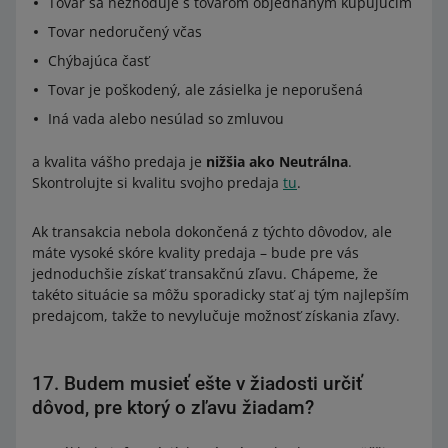
Tovar sa nezhoduje s tovarom objednaným kupujúcim
Tovar nedoručený včas
Chýbajúca časť
Tovar je poškodený, ale zásielka je neporušená
Iná vada alebo nesúlad so zmluvou
a kvalita vášho predaja je
nižšia ako Neutrálna
.
Skontrolujte si kvalitu svojho predaja
tu
.
Ak transakcia nebola dokončená z týchto dôvodov, ale
máte vysoké skóre kvality predaja – bude pre vás
jednoduchšie získať transakčnú zľavu. Chápeme, že
takéto situácie sa môžu sporadicky stať aj tým najlepším
predajcom, takže to nevylučuje možnosť získania zľavy.
17. Budem musieť ešte v žiadosti určiť
dôvod, pre ktorý o zľavu žiadam?