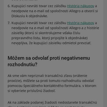
Kupujúci nevráti tovar cez záložku
História nákupov
a
neodpovie na e-mail od spoločnosti Allegro a otvoril si
Diskusiu k objednávke.
Kupujúci nevráti tovar cez záložku
História nákupov
a
neodpovie na e-mail od spoločnosti Allegro a z histórie
zásielky (ktorú si skontrolujeme vďaka číslu
prepravného listu, ktorý pripojíte k objednávke)
nevyplýva, že kupujúci zásielku odmietol prevziať.
Môžem sa odvolať proti negatívnemu
rozhodnutiu?
Ak sme vám nepriznali transakčnú zľavu (vrátenie
provízie), môžete sa proti tomuto rozhodnutiu odvolať
pomocou špeciálneho kontaktného formulára, v ktorom
si vyberiete príslušnú žiadosť.
Ak na základe podanej žiadosti nedostanete transakčnú