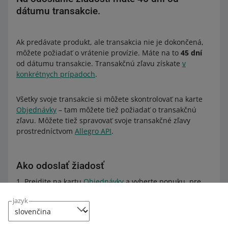
dátumu transakcie.
Ak predávate produkt, ale transakcia nie je dokončená,
môžete požiadať o vrátenie provízie. Máte na to
45 dní
od dátumu transakcie. Transakčnú zľavu získate
v
konkrétnych prípadoch
.
Všetky svoje transakcie si môžete skontrolovať na karte
Objednávky
– tam môžete tiež požiadať o transakčnú
zľavu. Môžete tiež spravovať svoje transakčné zľavy
prostredníctvom
Allegro API
.
Ako odoslať žiadosť
Prejdite na kartu
Objednávky
a vyberte ponuku, pre
ktorú chcete požiadať o zľavu. Na jednoduchšie
jazyk
vyhľadanie danej ponuky môžete použiť možnosť
vyhľadávania. Stačí zadať prihlasovacie meno
kupujúceho alebo číslo ponuky.