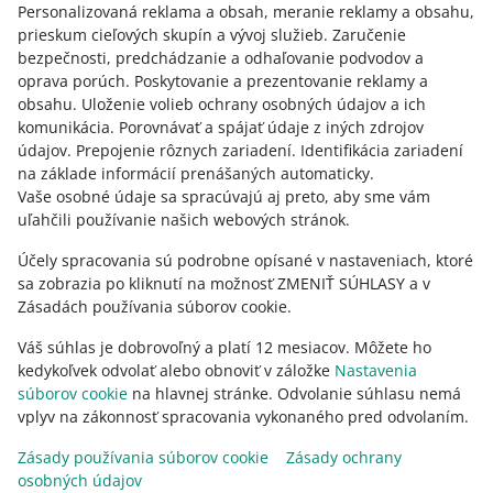
Personalizovaná reklama a obsah, meranie reklamy a obsahu,
mene predajcu – predajca to musí urobiť sám.
prieskum cieľových skupín a vývoj služieb
.
Zaručenie
bezpečnosti, predchádzanie a odhaľovanie podvodov a
oprava porúch
.
Poskytovanie a prezentovanie reklamy a
obsahu
.
Uloženie volieb ochrany osobných údajov a ich
Potrebujete pomoc?
komunikácia
.
Porovnávať a spájať údaje z iných zdrojov
údajov
.
Prepojenie rôznych zariadení
.
Identifikácia zariadení
KONTAKTUJTE NÁS
na základe informácií prenášaných automaticky
.
Vaše osobné údaje sa spracúvajú aj preto, aby sme vám
uľahčili používanie našich webových stránok.
Účely spracovania sú podrobne opísané v nastaveniach, ktoré
sa zobrazia po kliknutí na možnosť ZMENIŤ SÚHLASY a v
Zásadách používania súborov cookie.
Váš súhlas je dobrovoľný a platí 12 mesiacov. Môžete ho
kedykoľvek odvolať alebo obnoviť v záložke
Nastavenia
súborov cookie
na hlavnej stránke. Odvolanie súhlasu nemá
vplyv na zákonnosť spracovania vykonaného pred odvolaním.
Táto stránka je dostupná aj v iných jazykoch
Zásady používania súborov cookie
Zásady ochrany
osobných údajov