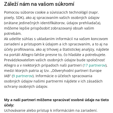
Záleží nám na vašom súkromí
Vedľa vybranej ponuky kliknite na ponuku
Akcie
a
vyberte
Vrátenie provízie z predaja
.
Pomocou súborov cookie a súvisiacich technológií
(napr.
pixely, SDK)
, ako aj spracovaním vašich osobných údajov
Z uvedenej objednávky vyberte produkty, ktoré
(vrátane jedinečných identifikátorov, údajov prehliadača)
,
kupujúci vrátil. Tam môžete zmeniť aj množstvo —
môžeme lepšie prispôsobiť zobrazovaný obsah vašim
napríklad ak kupujúci vráti 2 z 3 objednaných
potrebám.
produktov.
Ak udelíte súhlas s ukladaním informácií na vašom koncovom
Kliknite na tlačidlo [použiť].
zariadení a prístupom k údajom a ich spracovaním, a to aj na
účely profilovania, ako aj trhovej a štatistickej analýzy, nájdete
Na karte
Podané žiadosti
nájdete zoznam všetkých
na portáli Allegro ľahšie presne to, čo hľadáte a potrebujete.
vašich žiadostí podaných za posledných 120 dní.
Prevádzkovateľom vašich osobných údajov bude spoločnosť
Allegro a v niektorých prípadoch naši partneri (
17
partnerov
),
Vašu žiadosť spracujeme na základe údajov v systéme.
medzi ktorých patria aj tzv. „Dôveryhodní partneri Europe
IAB“ (
9
partnerov
). Informácie o účeloch spracovania
osobných údajov našimi partnermi nájdete v ich zásadách
Ak naše údaje nestačia na spracovanie žiadosti, v
ochrany osobných údajov.
určitých situáciách pošleme kupujúcemu e-mail ohľadom
neuskutočneného nákupu. V e-maile ho vyzveme, aby
uviedol dôvod.
My a naši partneri môžeme spracúvať osobné údaje na tieto
účely:
Uchovávanie alebo prístup k informáciám na zariadení
Kupujúci nemôže žiadať o vrátenie provízie z predaja v
.