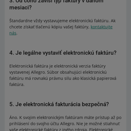
3. Od čoho závisí typ faktúry v danom
mesiaci?
Štandardne vždy vystavujeme elektronickú faktúru. Ak
chcete získať tlačenú kópiu vašej faktúry,
kontaktujte
nás
.
4. Je legálne vystaviť elektronickú faktúru?
Elektronická faktúra je elektronická verzia faktúry
vystavenej Allegro. Súbor obsahujúci elektronickú
faktúru má rovnakú právnu silu ako klasická papierová
faktúra.
5. Je elektronická fakturácia bezpečná?
Áno. K svojim elektronickým faktúram máte prístup až po
prihlásení do svojho účtu Allegro. Nie je možné stiahnuť
vaše elektronické faktúry z iného zdroja. Elektronické