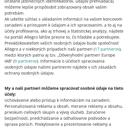
(vrátane jedinečných identifikátorov, údajov prehliadača)
,
vystaví v dvoch kópiách.
môžeme lepšie prispôsobiť zobrazovaný obsah vašim
potrebám.
Ak udelíte súhlas s ukladaním informácií na vašom koncovom
Účtovný mesiac
zariadení a prístupom k údajom a ich spracovaním, a to aj na
účely profilovania, ako aj trhovej a štatistickej analýzy, nájdete
na portáli Allegro ľahšie presne to, čo hľadáte a potrebujete.
Keďže na portáli Allegro platí systém mesačného
Prevádzkovateľom vašich osobných údajov bude spoločnosť
vyúčtovania, účtovný mesiac zahŕňa obdobie od prvého
Allegro a v niektorých prípadoch naši partneri (
do posledného dňa kalendárneho mesiaca.
17
partnerov
),
medzi ktorých patria aj tzv. „Dôveryhodní partneri Europe
IAB“ (
9
partnerov
). Informácie o účeloch spracovania
osobných údajov našimi partnermi nájdete v ich zásadách
Zálohová faktúra
ochrany osobných údajov.
Tento dokument je vystavený, keď obdržíme čiastočnú
My a naši partneri môžeme spracúvať osobné údaje na tieto
alebo úplnú platbu
pred poskytnutím služby
. Ide najmä
účely:
o zálohovú platbu alebo akontáciu. Zálohovú faktúru
Uchovávanie alebo prístup k informáciám na zariadení
vystavíme, ak je na vašom účte na konci mesiaca
.
Personalizovaná reklama a obsah, meranie reklamy a obsahu,
preplatok.
prieskum cieľových skupín a vývoj služieb
.
Zaručenie
bezpečnosti, predchádzanie a odhaľovanie podvodov a
oprava porúch
.
Poskytovanie a prezentovanie reklamy a