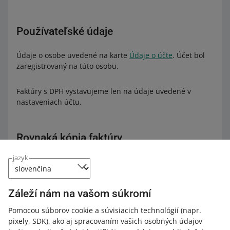
Používateľské údaje
Údaje o osobe uvedené na karte
Údaje o účte
. Účet bol
zaregistrovaný na túto osobu.
Faktúry s DPH vystavujeme len na údaje uvedené v
nastaveniach účtu.
Rovnaká kópia faktúry
jazyk
Ak je originál papierovej faktúry poškodený alebo chýba
a vy nás o tom informujete, poskytovateľ služby – v tomto
prípade spoločnosť Allegro sp. z o.o. – je povinný vystaviť
Záleží nám na vašom súkromí
faktúru znovu, s rovnakými údajmi. Opätovne vystavená
faktúra – rovnaká kópia faktúry – nie je fotokópiou
Pomocou súborov cookie a súvisiacich technológií
(napr.
faktúry vo vlastníctve poskytovateľa služby. Namiesto
pixely, SDK)
, ako aj spracovaním vašich osobných údajov
toho ide o samostatnú faktúru, ktorú poskytovateľ služby