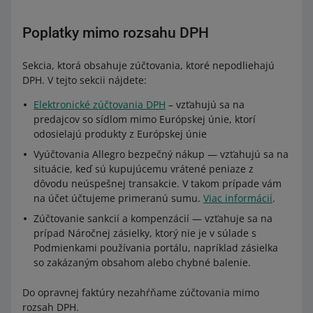
Poplatky mimo rozsahu DPH
Sekcia, ktorá obsahuje zúčtovania, ktoré nepodliehajú
DPH. V tejto sekcii nájdete:
Elektronické zúčtovania DPH
– vzťahujú sa na
predajcov so sídlom mimo Európskej únie, ktorí
odosielajú produkty z Európskej únie
Vyúčtovania Allegro bezpečný nákup — vzťahujú sa na
situácie, keď sú kupujúcemu vrátené peniaze z
dôvodu neúspešnej transakcie. V takom prípade vám
na účet účtujeme primeranú sumu.
Viac informácií
.
Zúčtovanie sankcií a kompenzácií — vzťahuje sa na
prípad Náročnej zásielky, ktorý nie je v súlade s
Podmienkami používania portálu, napríklad zásielka
so zakázaným obsahom alebo chybné balenie.
Do opravnej faktúry nezahŕňame zúčtovania mimo
rozsah DPH.