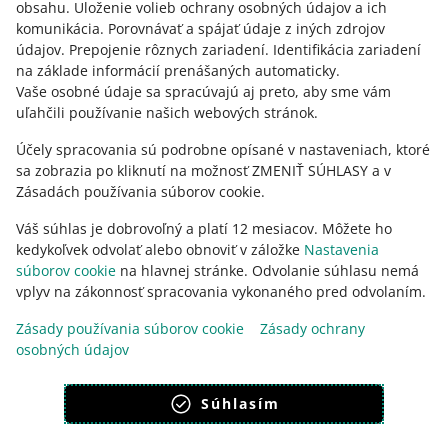
obsahu
.
Uloženie volieb ochrany osobných údajov a ich
Potrebujete pomoc?
komunikácia
.
Porovnávať a spájať údaje z iných zdrojov
údajov
.
Prepojenie rôznych zariadení
.
Identifikácia zariadení
KONTAKTUJTE NÁS
na základe informácií prenášaných automaticky
.
Vaše osobné údaje sa spracúvajú aj preto, aby sme vám
uľahčili používanie našich webových stránok.
Účely spracovania sú podrobne opísané v nastaveniach, ktoré
sa zobrazia po kliknutí na možnosť ZMENIŤ SÚHLASY a v
Zásadách používania súborov cookie.
Váš súhlas je dobrovoľný a platí 12 mesiacov. Môžete ho
kedykoľvek odvolať alebo obnoviť v záložke
Nastavenia
súborov cookie
na hlavnej stránke. Odvolanie súhlasu nemá
vplyv na zákonnosť spracovania vykonaného pred odvolaním.
Táto stránka je dostupná aj v iných jazykoch
Zásady používania súborov cookie
Zásady ochrany
osobných údajov
vzhľad:
svetlý motív
Súhlasím