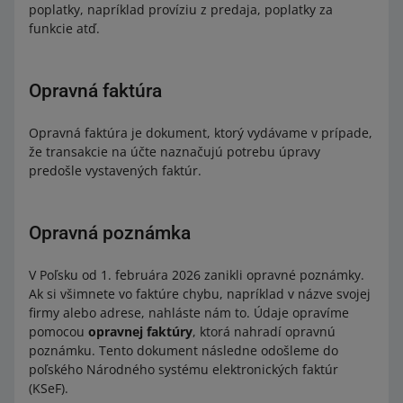
poplatky, napríklad províziu z predaja, poplatky za
funkcie atď.
Opravná faktúra
Opravná faktúra je dokument, ktorý vydávame v prípade,
že transakcie na účte naznačujú potrebu úpravy
predošle vystavených faktúr.
Opravná poznámka
V Poľsku od 1. februára 2026 zanikli opravné poznámky.
Ak si všimnete vo faktúre chybu, napríklad v názve svojej
firmy alebo adrese, nahláste nám to. Údaje opravíme
pomocou
opravnej faktúry
, ktorá nahradí opravnú
poznámku. Tento dokument následne odošleme do
poľského Národného systému elektronických faktúr
(KSeF).