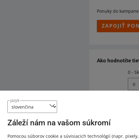
Ponuky do kampane 
ZAPOJIŤ PO
Ako hodnotíte ti
0 - S
0
jazyk
Potrebujete p
Záleží nám na vašom súkromí
Kontaktujt
Pomocou súborov cookie a súvisiacich technológií
(napr. pixely,