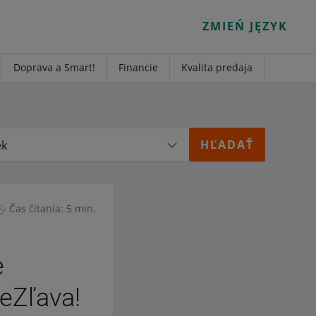
ZMIEŃ JĘZYK
Doprava a Smart!
Financie
Kvalita predaja
ek
Čas čítania: 5 min.
e
leZľava!