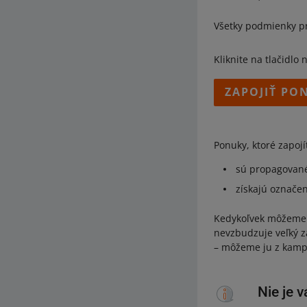
Všetky podmienky p
Kliknite na tlačidlo 
ZAPOJIŤ PO
Ponuky, ktoré zapoj
sú propagované
získajú označen
Kedykoľvek môžeme s
nevzbudzuje veľký zá
– môžeme ju z kamp
Nie je 