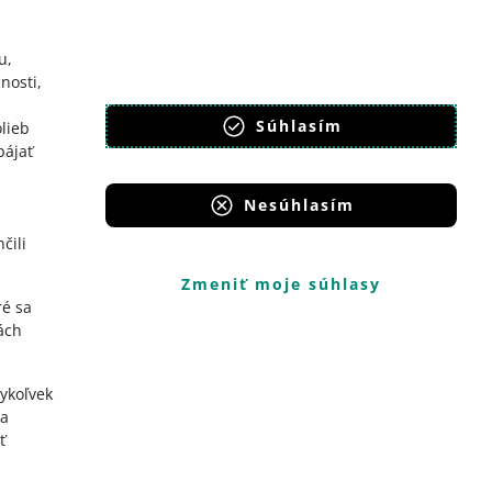
u,
nosti,
Súhlasím
lieb
pájať
Nesúhlasím
čili
Zmeniť moje súhlasy
ré sa
ách
dykoľvek
a
ť