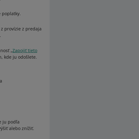
 poplatky.
z provízie z predaja
.
nosť „
Zapojiť tieto
 kde ju odošlete.
na
e ju podľa
iť alebo znížiť.