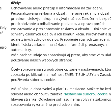
účely:
e
Uchovávanie alebo prístup k informáciám na zariadení
.
Personalizovaná reklama a obsah, meranie reklamy a obsah
prieskum cieľových skupín a vývoj služieb
.
Zaručenie bezpeč
predchádzanie a odhaľovanie podvodov a oprava porúch
.
čely
Poskytovanie a prezentovanie reklamy a obsahu
.
Uloženie vo
táli
ochrany osobných údajov a ich komunikácia
.
Porovnávať a s
údaje z iných zdrojov údajov
.
Prepojenie rôznych zariadení
.
Identifikácia zariadení na základe informácií prenášaných
egro
automaticky
.
Vaše osobné údaje sa spracúvajú aj preto, aby sme vám uľah
používanie našich webových stránok.
Účely spracovania sú podrobne opísané v nastaveniach, kto
zobrazia po kliknutí na možnosť ZMENIŤ SÚHLASY a v Zásad
používania súborov cookie.
Váš súhlas je dobrovoľný a platí 12 mesiacov. Môžete ho ke
odvolať alebo obnoviť v záložke
Nastavenia súborov cookie
n
hlavnej stránke. Odvolanie súhlasu nemá vplyv na zákonnos
spracovania vykonaného pred odvolaním.