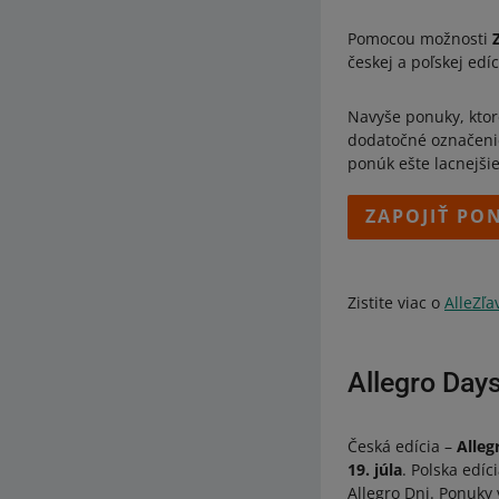
Pomocou možnosti
českej a poľskej edí
Navyše ponuky, ktoré
dodatočné označen
ponúk ešte lacnejši
ZAPOJIŤ PO
Zistite viac o
AlleZľa
Allegro Day
Česká edícia –
Alleg
19. júla
. Polska edí
Allegro Dni. Ponuky 