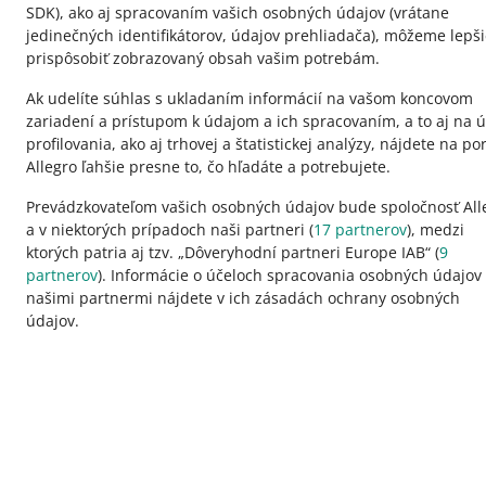
SDK)
, ako aj spracovaním vašich osobných údajov
(vrátane
jedinečných identifikátorov, údajov prehliadača)
, môžeme lepši
prispôsobiť zobrazovaný obsah vašim potrebám.
Ak udelíte súhlas s ukladaním informácií na vašom koncovom
zariadení a prístupom k údajom a ich spracovaním, a to aj na ú
profilovania, ako aj trhovej a štatistickej analýzy, nájdete na por
Allegro ľahšie presne to, čo hľadáte a potrebujete.
Prevádzkovateľom vašich osobných údajov bude spoločnosť All
a v niektorých prípadoch naši partneri (
17
partnerov
), medzi
ktorých patria aj tzv. „Dôveryhodní partneri Europe IAB“ (
9
Táto stránka je dostupná aj v iných jazykoch
partnerov
). Informácie o účeloch spracovania osobných údajov
našimi partnermi nájdete v ich zásadách ochrany osobných
údajov.
vzhľad:
svetlý motív