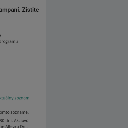
ampaní. Zistite
e
o programu
ktuálny zoznam
tomto zozname.
30 dní. Akciovú
ne Allegro Dni.