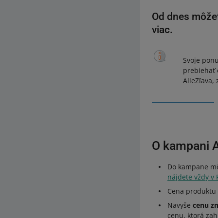
Od dnes môžete
viac.
Svoje ponu
prebiehať
AlleZľava,
O kampani A
Do kampane môž
nájdete vždy v
Cena produktu
Navyše
cenu zn
cenu, ktorá zah