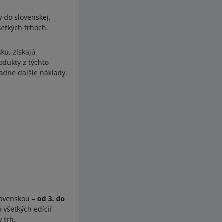
 do slovenskej,
etkých trhoch.
ku, získajú
odukty z týchto
adne ďalšie náklady.
lovenskou –
od 3. do
 všetkých edícií
 trh.