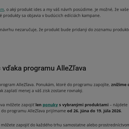
ám
, o aký produkt ides a my váš návrh posúdime. Je možné, že vaše
 produkty sa objavia v budúcich edíciách kampane.
 návrhu nezaručuje, že produkt bude pridaný do zoznamu produkt
ac vďaka programu AlleZľava
j program AlleZľava. Ponukám, ktoré do programu zapojíte,
znížime 
ak zaplatí menej a váš zisk zostane rovnaký.
ava môžete zapojiť
len
ponuky
s vybranými produktami
– nájdete 
ky do programu AlleZľava prijímame
od 26. júna do 19. júla 2026
.
môžete zapojiť do každého trhu samostatne alebo prostredníctvom