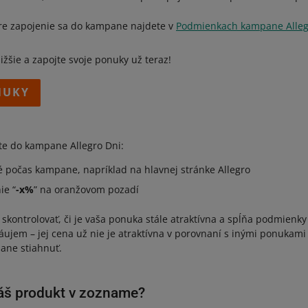
re zapojenie sa do kampane najdete v
Podmienkach kampane Alleg
nižšie a zapojte svoje ponuky už teraz!
NUKY
íte do kampane Allegro Dni:
 počas kampane, napríklad na hlavnej stránke Allegro
ie “
-x%
” na oranžovom pozadí
kontrolovať, či je vaša ponuka stále atraktívna a spĺňa podmienky
ujem – jej cena už nie je atraktívna v porovnaní s inými ponukami 
ane stiahnuť.
váš produkt v zozname?