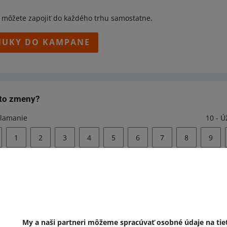
môžete zapojiť do každého trhu samostatne.
NUKY DO KAMPANE
eto zmeny?
klamanie
10 - 
1
2
3
4
5
6
7
8
9
omoc?
Opýtajte sa komunit
e nás
Prejdite do Alleg
My a naši partneri môžeme spracúvať osobné údaje na tie