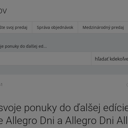
ov
šte svoj predaj
Správa objednávok
Medzinárodný predaj
Zapojte svoje ponuky do ďalšej edície kampane Allegro Dni a Allegro Dni AlleZľava!
hľadať kdekoľv
51
svoje ponuky do ďalšej edíci
Allegro Dni a Allegro Dni Al