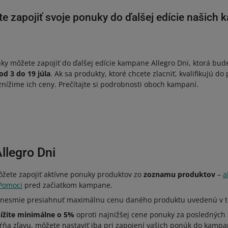
 zapojiť svoje ponuky do ďalšej edície našich k
ky môžete zapojiť do ďalšej edície kampane Allegro Dni, ktorá bud
od 3 do 19 júla
. Ak sa produkty, ktoré chcete zlacniť, kvalifikujú d
 znížime ich ceny. Prečítajte si podrobnosti oboch kampaní.
llegro Dni
ete zapojiť aktívne ponuky produktov zo
zoznamu produktov
–
a
 Pomoci
pred začiatkom kampane.
 nesmie presiahnuť maximálnu cenu daného produktu uvedenú v 
ížite minimálne o 5%
oproti najnižšej cene ponuky za posledných 
ŕňa zľavu, môžete nastaviť iba pri zapojení vašich ponúk do kampa