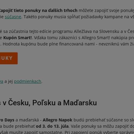
Zapojiť tieto ponuky na ďalších trhoch
môžete zapojiť svoje ponuky
cie
súčasne
. Takéto ponuky musia spĺňať požiadavky kampane na vš
 sa zúčastnia tejto edície programu AlleZlava na Slovensku a v Čes
ie
Kupón Smart!
. Vďaka tomu zákazníci s Allegro Smart! nakúpia pr
e. Hodnota kupónu bude plne financovaná nami - nevzniknú vám ži
NUKY
va
a jej
podmienkach
.
s v Česku, Poľsku a Maďarsku
ro Days
a maďarská -
Allegro Napok
budú prebiehať súčasne so s
cia bude prebiehať
od 3. do 13. júla
. Vaše ponuky sa môžu zapojiť do
však musíte zapojiť samostatne. Pri zapojení ponúk vyberte správny