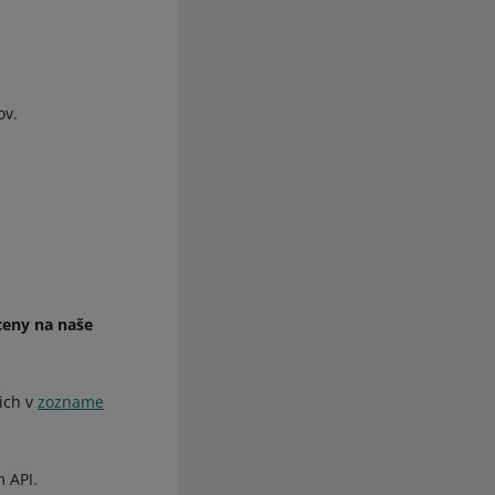
ov.
ceny na naše
ich v
zozname
 API.