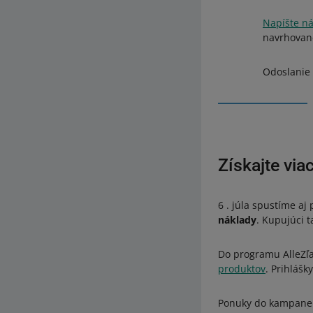
Napíšte n
navrhované
Odoslanie
Získajte vi
6 . júla spustíme a
náklady
. Kupujúci t
Do programu AlleZľ
produktov
. Prihláš
Ponuky do kampane 