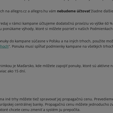
ch na allegro.cz a allegro.hu vám
nebudeme účtovať
žiadne ďalšie
 predaj v rámci kampane účtujeme dodatočnú províziu vo výške 60 % 
u ponúkame výhody, ktoré si môžete pozrieť v našich Podmienkach
onuky do kampane súčasne v Poľsku a na iných trhoch, použite mož
rhoch
“. Ponuka musí spĺňať podmienky kampane na všetkých trhoch,
nimkou je Maďarsko, kde môžete zapojiť ponuky, ktoré sú aktívne 
viac ako 15 dní.
 na iné trhy môžete tiež spravovať jej propagačnú cenu. Prevediem
ópskej centrálnej banky. Propagačnú cenu môžete jednoducho zvýš
ktoré chcete cenu zmeniť a systém ju prepočíta.