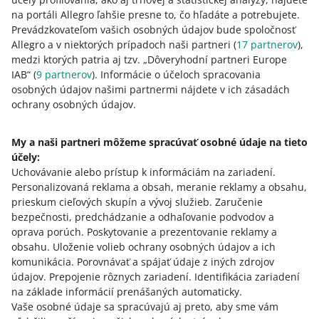
na dopravu
na portáli Allegro ľahšie presne to, čo hľadáte a potrebujete.
reklamačné podmienky
– napríklad lehota na podanie
Prevádzkovateľom vašich osobných údajov bude spoločnosť
reklamácie a adresa, na ktorú môžu zákazníci zaslať
Allegro a v niektorých prípadoch naši partneri (
17
partnerov
),
produkty, na ktoré podávajú reklamáciu
medzi ktorých patria aj tzv. „Dôveryhodní partneri Europe
IAB“ (
9
partnerov
). Informácie o účeloch spracovania
nastavenia doručení
– napríklad minimálna suma pre
osobných údajov našimi partnermi nájdete v ich zásadách
doručenie zdarma, vaše vlastné cenníky alebo
ochrany osobných údajov.
odoslanie v ten istý deň.
My a naši partneri môžeme spracúvať osobné údaje na tieto
účely:
Potrebujete pomoc?
Uchovávanie alebo prístup k informáciám na zariadení
.
Personalizovaná reklama a obsah, meranie reklamy a obsahu,
Kontaktujte nás
prieskum cieľových skupín a vývoj služieb
.
Zaručenie
bezpečnosti, predchádzanie a odhaľovanie podvodov a
oprava porúch
.
Poskytovanie a prezentovanie reklamy a
obsahu
.
Uloženie volieb ochrany osobných údajov a ich
Opýtajte sa komunity
komunikácia
.
Porovnávať a spájať údaje z iných zdrojov
údajov
.
Prepojenie rôznych zariadení
.
Identifikácia zariadení
na základe informácií prenášaných automaticky
.
Prejdite do Allegro Komunity
Vaše osobné údaje sa spracúvajú aj preto, aby sme vám