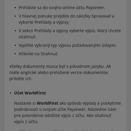
Prihláste sa do svojho online účtu Payoneer.
V hlavnej ponuke prejdite do záložky Spravovať a
vyberte Prehľady a výpisy.
V sekcii Prehľady a výpisy vyberte výpis, ktorý chcete
stiahnuť.
Vyplňte vybraný typ výpisu požadovanými údajmi.
Kliknite na Stiahnuť.
Všetky dokumenty musia byť v pôvodnom jazyku. Ak
máte anglické alebo preložené verzie dokumentov,
priložte ich.
Účet WorldFirst
Nastavte si
WorldFirst
ako spôsob výplaty a poskytnite
podrobnosti o svojom účte Payoneer. Následne nám
pre potvrdenie odošlite výpis z účtu. Ako stiahnuť
výpis z účtu: