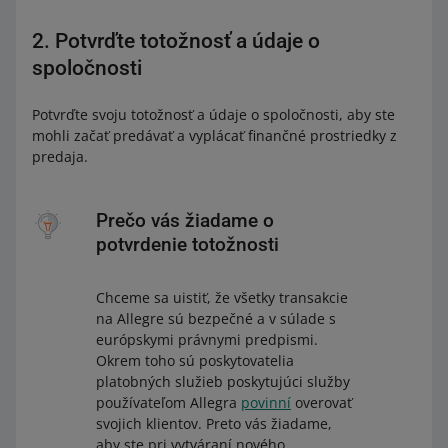
2. Potvrďte totožnosť a údaje o
spoločnosti
Potvrďte svoju totožnosť a údaje o spoločnosti, aby ste
mohli začať predávať a vyplácať finančné prostriedky z
predaja.
Prečo vás žiadame o
potvrdenie totožnosti
Chceme sa uistiť, že všetky transakcie
na Allegre sú bezpečné a v súlade s
európskymi právnymi predpismi.
Okrem toho sú poskytovatelia
platobných služieb poskytujúci služby
používateľom Allegra
povinní
overovať
svojich klientov. Preto vás žiadame,
aby ste pri vytváraní nového