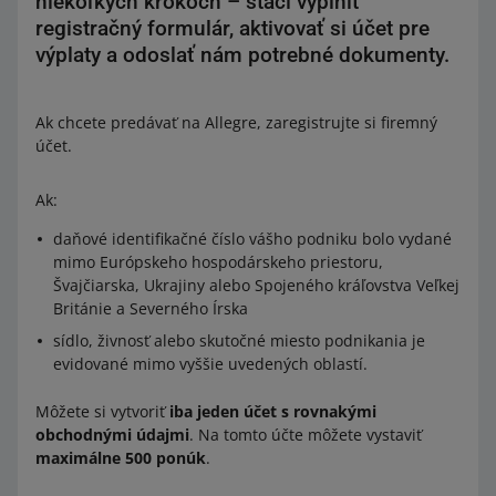
niekoľkých krokoch – stačí vyplniť
registračný formulár, aktivovať si účet pre
výplaty a odoslať nám potrebné dokumenty.
Ak chcete predávať na Allegre, zaregistrujte si firemný
účet.
Ak:
daňové identifikačné číslo vášho podniku bolo vydané
mimo Európskeho hospodárskeho priestoru,
Švajčiarska, Ukrajiny alebo Spojeného kráľovstva Veľkej
Británie a Severného Írska
sídlo, živnosť alebo skutočné miesto podnikania je
evidované mimo vyššie uvedených oblastí.
Môžete si vytvoriť
iba jeden účet s rovnakými
obchodnými údajmi
. Na tomto účte môžete vystaviť
maximálne 500 ponúk
.