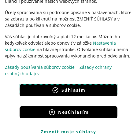
uľahčili používanie našich webových stránok.
Účely spracovania sú podrobne opísané v nastaveniach, ktoré
sa zobrazia po kliknutí na možnosť ZMENIŤ SÚHLASY a v
Zásadách používania súborov cookie.
Váš súhlas je dobrovoľný a platí 12 mesiacov. Môžete ho
kedykoľvek odvolať alebo obnoviť v záložke
Nastavenia
súborov cookie
na hlavnej stránke. Odvolanie súhlasu nemá
vplyv na zákonnosť spracovania vykonaného pred odvolaním.
Táto stránka je dostupná aj v iných jazykoch
Zásady používania súborov cookie
Zásady ochrany
osobných údajov
vzhľad:
svetlý motív
Súhlasím
Nesúhlasím
Portály skupiny Allegro
Allegro.cz
Allegro.sk
Allegro.hu
Onedelivery.cz
Zmeniť moje súhlasy