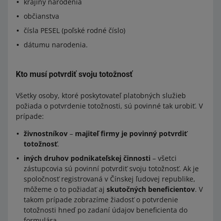
krajiny narodenia
občianstva
čísla PESEL (poľské rodné číslo)
dátumu narodenia.
Kto musí potvrdiť svoju totožnosť
Všetky osoby, ktoré poskytovateľ platobných služieb
požiada o potvrdenie totožnosti, sú povinné tak urobiť. V
prípade:
živnostníkov
–
majiteľ firmy je povinný potvrdiť
totožnosť
.
iných druhov podnikateľskej činnosti
– všetci
zástupcovia sú povinní potvrdiť svoju totožnosť. Ak je
spoločnosť registrovaná v Čínskej ľudovej republike,
môžeme o to požiadať aj
skutočných beneficientov
. V
takom prípade zobrazíme žiadosť o potvrdenie
totožnosti hneď po zadaní údajov beneficienta do
formulára.