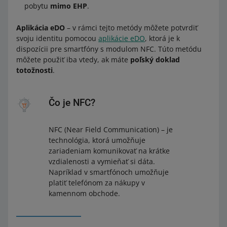
pobytu
mimo EHP
.
Aplikácia eDO
– v rámci tejto metódy môžete potvrdiť
svoju identitu pomocou
aplikácie eDO
, ktorá je k
dispozícii pre smartfóny s modulom NFC. Túto metódu
môžete použiť iba vtedy, ak máte
poľský doklad
totožnosti
.
Čo je NFC?
NFC (Near Field Communication) – je
technológia, ktorá umožňuje
zariadeniam komunikovať na krátke
vzdialenosti a vymieňať si dáta.
Napríklad v smartfónoch umožňuje
platiť telefónom za nákupy v
kamennom obchode.