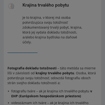
Krajina trvalého pobytu
Je to krajina, v ktorej má osoba
potvrdzujúca svoju totožnosť
zdokumentovaný trvalý pobyt, krajina,
ktorá jej vydala dokladu totožnosti,
a/alebo krajina bydliska na daňové
účely.
Fotografia dokladu totožnosti
– táto metóda sa mierne
líši v závislosti od
krajiny trvalého pobytu
. Osoba, ktorá
potvrdzuje svoju totožnosť, odovzdá fotografiu oboch
strán svojho dokladu totožnosti a:
fotografiu tváre – ak je krajina ich trvalého pobytu
v
EHP (Európskom hospodárskom priestore)
videozáznam ich tváre – ak je krajina ich trvalého