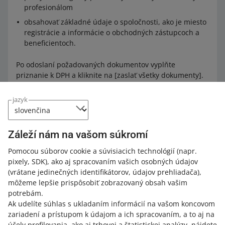
profesionálom
obsahovať základné údaje o spoločnosti, ako je miesto
registrácie a informácie o obchodných zástupcoch a
beneficientoch.
Po odoslaní požadovaných dokumentov vyplňte
priznanie k DPH a kliknite na [zaslať všetky dokumenty].
jazyk
Keď vaše podanie overíme alebo v prípade, že budeme
potrebovať ďalšie údaje alebo vyžadovať opravy, budeme
vás informovať.
Záleží nám na vašom súkromí
Pomocou súborov cookie a súvisiacich technológií
(napr.
3. Nastavte si podmienky predaja
pixely, SDK)
, ako aj spracovaním vašich osobných údajov
(vrátane jedinečných identifikátorov, údajov prehliadača)
,
Vaši zákazníci musia vedieť, ako funguje predaj vo vašom
môžeme lepšie prispôsobiť zobrazovaný obsah vašim
obchode. Kliknutím na príslušné tlačidlo pridáte:
potrebám.
Ak udelíte súhlas s ukladaním informácií na vašom koncovom
podmienky vrátenia tovaru
– napríklad adresa na
zariadení a prístupom k údajom a ich spracovaním, a to aj na
vrátenie tovaru a informácie o tom, kto hradí náklady
účely profilovania, ako aj trhovej a štatistickej analýzy, nájdete