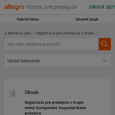
Pomoc pre predajcov
ZMIEŃ JĘZ
Vybrať tému
Zmeniť jazyk
ia a aktivácia účtu
Registrácia pre predajcov z krajín mimo Európskeho hospodárskeho priestoru
hľadať kdekoľvek
Obsah
Registrácia pre predajcov z krajín
mimo Európskeho hospodárskeho
priestoru