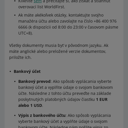
Kliknite
sem
a prečítajte si, ako získať a stiahnuť
overovací list WorldFirst.
Ak máte akékoľvek otázky, kontaktujte svojho
manažéra účtu alebo zavolajte na číslo +86 ‪400 976
6666‬ (k dispozícii od 8:00 do 23:00 v časovom pásme
UTC+8).‬
Všetky dokumenty musia byť v pôvodnom jazyku. Ak
máte anglické alebo preložené verzie dokumentov,
priložte ich.
Bankový účet
Bankový prevod
: Ako spôsob vyplácania vyberte
bankový účet a vyplňte údaje o svojom bankovom
účte. Následne z tohto účtu preveďte na základe
poskytnutých platobných údajov čiastku
1 EUR
alebo 1 USD
.
Výpis z bankového účtu
: Ako spôsob vyplácania
vyberte bankový účet a vyplňte údaje o svojom
bankovom účte. Následne nám pošlite výpis zo