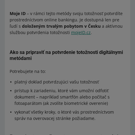
Moje ID
– v rámci tejto metódy svoju totožnosť potvrdíte
prostredníctvom online bankingu. Je dostupná len pre
ľudí s
doloženým trvalým pobytom v Česku
a aktívnou
službou potvrdenia totožnosti
mojeID.cz
.
Ako sa pripraviť na potvrdenie totožnosti digitálnymi
metódami
Potrebujete na to:
platný doklad potvrdzujúci vašu totožnosť
prístup k zariadeniu, ktoré vám umožní odfotiť
dokument – napríklad smartfón alebo počítač s
fotoaparátom (ak zvolíte biometrické overenie)
vykonať všetky kroky, o ktoré vás prostredníctvom
správ na overovacej stránke požiadame.