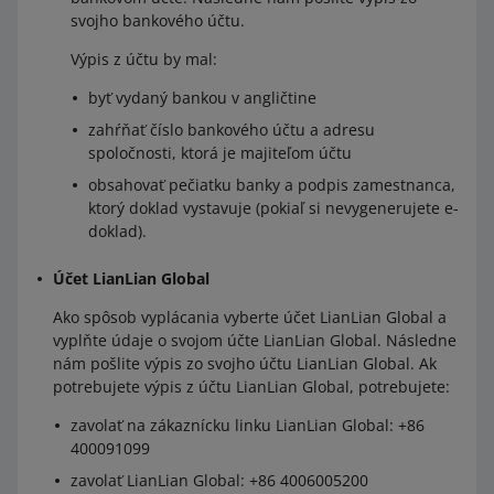
svojho bankového účtu.
Výpis z účtu by mal:
byť vydaný bankou v angličtine
zahŕňať číslo bankového účtu a adresu
spoločnosti, ktorá je majiteľom účtu
obsahovať pečiatku banky a podpis zamestnanca,
ktorý doklad vystavuje (pokiaľ si nevygenerujete e-
doklad).
Účet LianLian Global
Ako spôsob vyplácania vyberte účet LianLian Global a
vyplňte údaje o svojom účte LianLian Global. Následne
nám pošlite výpis zo svojho účtu LianLian Global. Ak
potrebujete výpis z účtu LianLian Global, potrebujete:
zavolať na zákaznícku linku LianLian Global: +86
400091099
zavolať LianLian Global: +86 4006005200