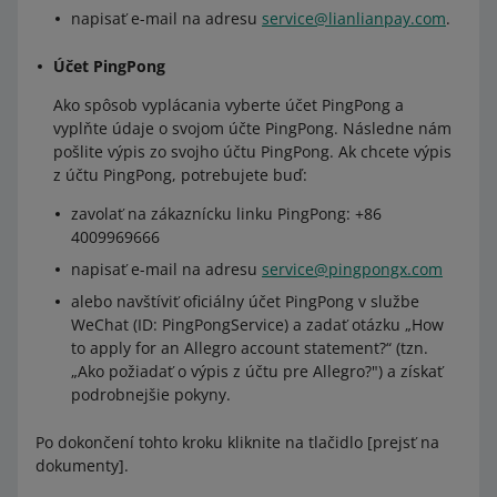
napisať e-mail na adresu
service@lianlianpay.com
.
Účet PingPong
Ako spôsob vyplácania vyberte účet PingPong a
vyplňte údaje o svojom účte PingPong. Následne nám
pošlite výpis zo svojho účtu PingPong. Ak chcete výpis
z účtu PingPong, potrebujete buď:
zavolať na zákaznícku linku PingPong: +86
4009969666
napisať e-mail na adresu
service@pingpongx.com
alebo navštíviť oficiálny účet PingPong v službe
WeChat (ID: PingPongService) a zadať otázku „How
to apply for an Allegro account statement?“ (tzn.
„Ako požiadať o výpis z účtu pre Allegro?") a získať
podrobnejšie pokyny.
Po dokončení tohto kroku kliknite na tlačidlo [prejsť na
dokumenty].