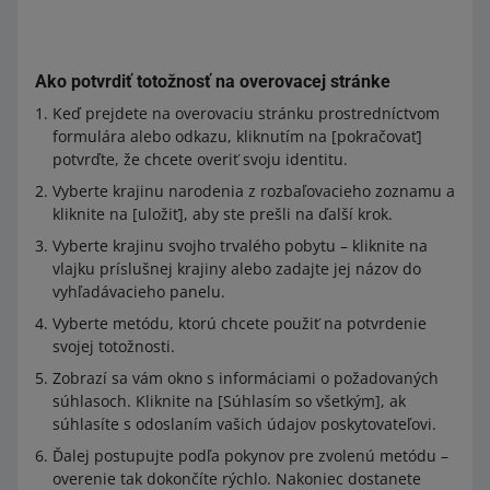
Ako potvrdiť totožnosť na overovacej stránke
Keď prejdete na overovaciu stránku prostredníctvom
formulára alebo odkazu, kliknutím na [pokračovať]
potvrďte, že chcete overiť svoju identitu.
Vyberte krajinu narodenia z rozbaľovacieho zoznamu a
kliknite na [uložiť], aby ste prešli na ďalší krok.
Vyberte krajinu svojho trvalého pobytu – kliknite na
vlajku príslušnej krajiny alebo zadajte jej názov do
vyhľadávacieho panelu.
Vyberte metódu, ktorú chcete použiť na potvrdenie
svojej totožnosti.
Zobrazí sa vám okno s informáciami o požadovaných
súhlasoch. Kliknite na [Súhlasím so všetkým], ak
súhlasíte s odoslaním vašich údajov poskytovateľovi.
Ďalej postupujte podľa pokynov pre zvolenú metódu –
overenie tak dokončíte rýchlo. Nakoniec dostanete