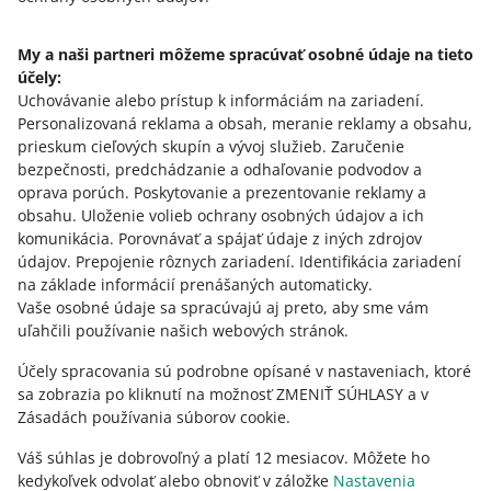
My a naši partneri môžeme spracúvať osobné údaje na tieto
účely:
Potrebujete pomoc?
Uchovávanie alebo prístup k informáciám na zariadení
.
Personalizovaná reklama a obsah, meranie reklamy a obsahu,
Kontaktujte nás
prieskum cieľových skupín a vývoj služieb
.
Zaručenie
bezpečnosti, predchádzanie a odhaľovanie podvodov a
oprava porúch
.
Poskytovanie a prezentovanie reklamy a
obsahu
.
Uloženie volieb ochrany osobných údajov a ich
Opýtajte sa komunity
komunikácia
.
Porovnávať a spájať údaje z iných zdrojov
údajov
.
Prepojenie rôznych zariadení
.
Identifikácia zariadení
na základe informácií prenášaných automaticky
.
Prejdite do Allegro Komunity
Vaše osobné údaje sa spracúvajú aj preto, aby sme vám
uľahčili používanie našich webových stránok.
Účely spracovania sú podrobne opísané v nastaveniach, ktoré
sa zobrazia po kliknutí na možnosť ZMENIŤ SÚHLASY a v
Zásadách používania súborov cookie.
Váš súhlas je dobrovoľný a platí 12 mesiacov. Môžete ho
kedykoľvek odvolať alebo obnoviť v záložke
Nastavenia