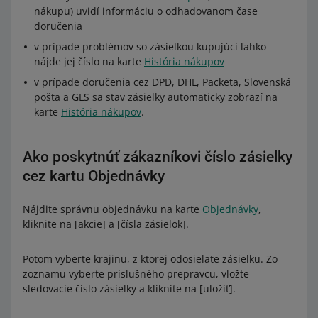
nákupu) uvidí informáciu o odhadovanom čase
doručenia
v prípade problémov so zásielkou kupujúci ľahko
nájde jej číslo na karte
História nákupov
v prípade doručenia cez DPD, DHL, Packeta, Slovenská
pošta a GLS sa stav zásielky automaticky zobrazí na
karte
História nákupov
.
Ako poskytnúť zákazníkovi číslo zásielky
cez kartu Objednávky
Nájdite správnu objednávku na karte
Objednávky
,
kliknite na [akcie] a [čísla zásielok].
Potom vyberte krajinu, z ktorej odosielate zásielku. Zo
zoznamu vyberte príslušného prepravcu, vložte
sledovacie číslo zásielky a kliknite na [uložiť].