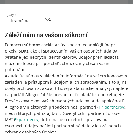
Ako poskytnúť zákazníkovi sledovacie
jazyk
číslo zásielky cez Allegro API
Použite zdroj
POST order/checkout-
Záleží nám na vašom súkromí
forms/{checkoutForm.id}/shipments
.
Pomocou súborov cookie a súvisiacich technológií
(napr.
pixely, SDK)
, ako aj spracovaním vašich osobných údajov
Do kedy by malo byť zákazníkovi
(vrátane jedinečných identifikátorov, údajov prehliadača)
,
môžeme lepšie prispôsobiť zobrazovaný obsah vašim
poskytnuté sledovacie číslo zásielky
potrebám.
Ak udelíte súhlas s ukladaním informácií na vašom koncovom
Uveďte čísla prepravných listov včas, t. j. v rámci vami
zariadení a prístupom k údajom a ich spracovaním, a to aj na
deklarovaného času odoslania.
účely profilovania, ako aj trhovej a štatistickej analýzy, nájdete
na portáli Allegro ľahšie presne to, čo hľadáte a potrebujete.
Ak objednávka kupujúceho obsahuje viacero ponúk, v
Prevádzkovateľom vašich osobných údajov bude spoločnosť
ktorých deklarujete rozdielne časy odoslania –
Allegro a v niektorých prípadoch naši partneri (
17
partnerov
),
akceptujeme najdlhší čas odoslania. Vďaka tomu môžete
medzi ktorých patria aj tzv. „Dôveryhodní partneri Europe
dokončiť celú objednávku, ako aj odoslať zásielku a zadať
IAB“ (
9
partnerov
). Informácie o účeloch spracovania
číslo prepravného listu v súlade s deklaráciou
osobných údajov našimi partnermi nájdete v ich zásadách
najdlhšieho času odoslania.
ochrany osobných údajov.