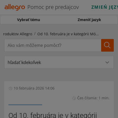
Pomoc pre predajcov
ZMIEŃ JĘZ
Vybrať tému
Zmeniť jazyk
 produktov Allegro
Od 10. februára je v kategórii Móda menej povinných parametrov
hľadať kdekoľvek
10 februára 2026 14:06
Čas čítania: 1 min.
Od 10. februára je v kategórii