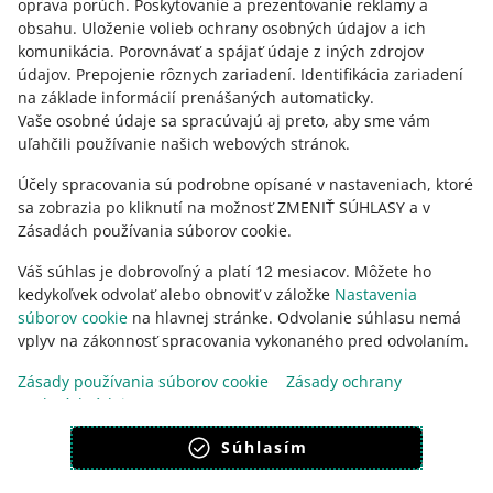
oprava porúch
.
Poskytovanie a prezentovanie reklamy a
obsahu
.
Uloženie volieb ochrany osobných údajov a ich
Opýtajte sa komunity
komunikácia
.
Porovnávať a spájať údaje z iných zdrojov
údajov
.
Prepojenie rôznych zariadení
.
Identifikácia zariadení
Prejdite do Allegro Komunity
na základe informácií prenášaných automaticky
.
Vaše osobné údaje sa spracúvajú aj preto, aby sme vám
uľahčili používanie našich webových stránok.
Účely spracovania sú podrobne opísané v nastaveniach, ktoré
sa zobrazia po kliknutí na možnosť ZMENIŤ SÚHLASY a v
Zásadách používania súborov cookie.
Váš súhlas je dobrovoľný a platí 12 mesiacov. Môžete ho
kedykoľvek odvolať alebo obnoviť v záložke
Nastavenia
súborov cookie
na hlavnej stránke. Odvolanie súhlasu nemá
vplyv na zákonnosť spracovania vykonaného pred odvolaním.
Táto stránka je dostupná aj v iných jazykoch
Zásady používania súborov cookie
Zásady ochrany
vzhľad:
svetlý motív
osobných údajov
Súhlasím