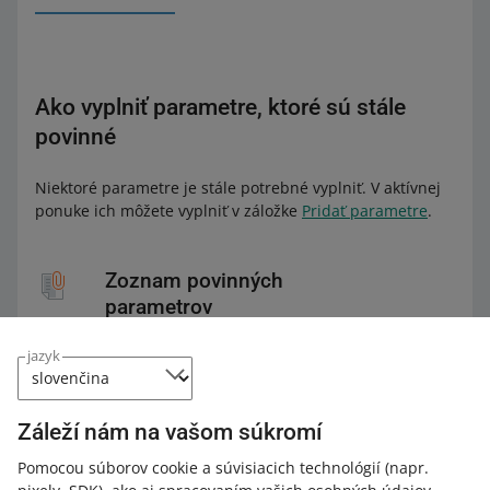
Ako vyplniť parametre, ktoré sú stále
povinné
Niektoré parametre je stále potrebné vyplniť. V aktívnej
ponuke ich môžete vyplniť v záložke
Pridať parametre
.
Zoznam povinných
parametrov
jazyk
Stiahnite si zoznam
.
Záleží nám na vašom súkromí
Pomocou súborov cookie a súvisiacich technológií
(napr.
Zistite viac o parametroch
.