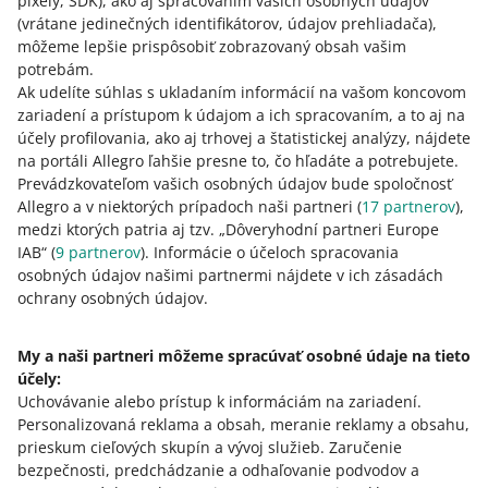
pixely, SDK)
, ako aj spracovaním vašich osobných údajov
(vrátane jedinečných identifikátorov, údajov prehliadača)
,
môžeme lepšie prispôsobiť zobrazovaný obsah vašim
Máte nejaké otázky?
Kontaktujte nás
.
potrebám.
Ak udelíte súhlas s ukladaním informácií na vašom koncovom
zariadení a prístupom k údajom a ich spracovaním, a to aj na
účely profilovania, ako aj trhovej a štatistickej analýzy, nájdete
Ako hodnotíte tieto zmeny?
na portáli Allegro ľahšie presne to, čo hľadáte a potrebujete.
Prevádzkovateľom vašich osobných údajov bude spoločnosť
0 - Sklamanie
10 - Úžasné
Allegro a v niektorých prípadoch naši partneri (
17
partnerov
),
0
1
2
3
4
5
6
7
medzi ktorých patria aj tzv. „Dôveryhodní partneri Europe
IAB“ (
9
partnerov
). Informácie o účeloch spracovania
osobných údajov našimi partnermi nájdete v ich zásadách
8
9
10
ochrany osobných údajov.
My a naši partneri môžeme spracúvať osobné údaje na tieto
Potrebujete pomoc?
účely:
Uchovávanie alebo prístup k informáciám na zariadení
.
Personalizovaná reklama a obsah, meranie reklamy a obsahu,
Kontaktujte nás
prieskum cieľových skupín a vývoj služieb
.
Zaručenie
bezpečnosti, predchádzanie a odhaľovanie podvodov a