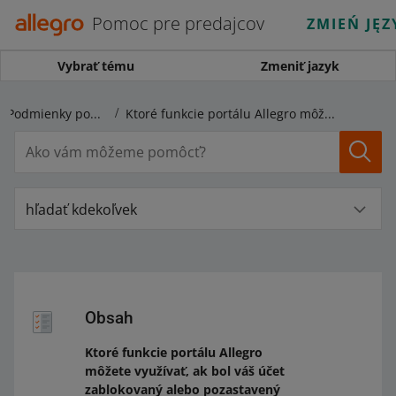
Pomoc pre predajcov
ZMIEŃ JĘZ
Vybrať tému
Zmeniť jazyk
Pravidlá predaja a Podmienky používania portálu
Ktoré funkcie portálu Allegro môžete využívať, ak bol váš účet zablokovaný alebo pozastavený
hľadať kdekoľvek
Obsah
Ktoré funkcie portálu Allegro
môžete využívať, ak bol váš účet
zablokovaný alebo pozastavený