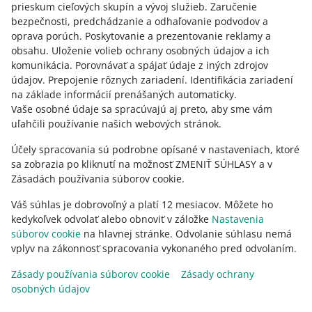
Kontaktujte nás
prieskum cieľových skupín a vývoj služieb
.
Zaručenie
bezpečnosti, predchádzanie a odhaľovanie podvodov a
oprava porúch
.
Poskytovanie a prezentovanie reklamy a
obsahu
.
Uloženie volieb ochrany osobných údajov a ich
Opýtajte sa komunity
komunikácia
.
Porovnávať a spájať údaje z iných zdrojov
údajov
.
Prepojenie rôznych zariadení
.
Identifikácia zariadení
na základe informácií prenášaných automaticky
.
Prejdite do Allegro Komunity
Vaše osobné údaje sa spracúvajú aj preto, aby sme vám
uľahčili používanie našich webových stránok.
Účely spracovania sú podrobne opísané v nastaveniach, ktoré
sa zobrazia po kliknutí na možnosť ZMENIŤ SÚHLASY a v
Zásadách používania súborov cookie.
Váš súhlas je dobrovoľný a platí 12 mesiacov. Môžete ho
kedykoľvek odvolať alebo obnoviť v záložke
Nastavenia
súborov cookie
na hlavnej stránke. Odvolanie súhlasu nemá
vplyv na zákonnosť spracovania vykonaného pred odvolaním.
Táto stránka je dostupná aj v iných jazykoch
Zásady používania súborov cookie
Zásady ochrany
osobných údajov
vzhľad:
svetlý motív