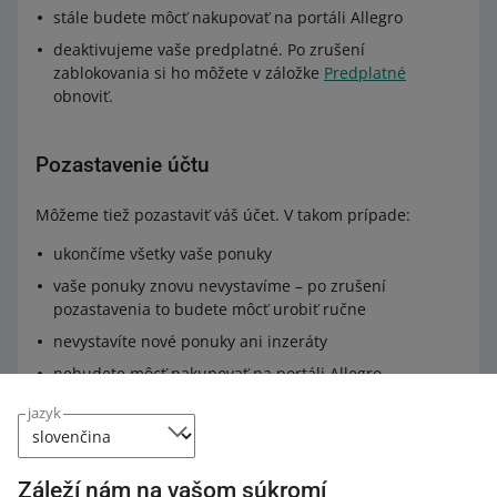
stále budete môcť nakupovať na portáli Allegro
deaktivujeme vaše predplatné. Po zrušení
zablokovania si ho môžete v záložke
Predplatné
obnoviť.
Pozastavenie účtu
Môžeme tiež pozastaviť váš účet. V takom prípade:
ukončíme všetky vaše ponuky
vaše ponuky znovu nevystavíme – po zrušení
pozastavenia to budete môcť urobiť ručne
nevystavíte nové ponuky ani inzeráty
nebudete môcť nakupovať na portáli Allegro.
jazyk
Ak znovu porušíte Podmienky používania portálu Allegro,
môžeme váš účet zablokovať.
Záleží nám na vašom súkromí