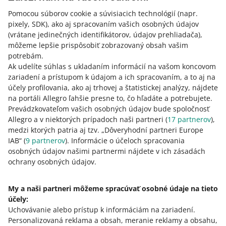
V špeciálnych prípadoch týkajúcich sa bezpečnosti
môžeme taktiež zablokovať vaše výbery z Allegro Finance.
Pomocou súborov cookie a súvisiacich technológií
(napr.
pixely, SDK)
, ako aj spracovaním vašich osobných údajov
(vrátane jedinečných identifikátorov, údajov prehliadača)
,
Po zablokovaní vášho účtu sa bez nášho súhlasu znovu
môžeme lepšie prispôsobiť zobrazovaný obsah vašim
nezaregistrujete. Viac informácií o tom, prečo sme
potrebám.
zablokovali váš účet sa dozviete, ak odpoviete na náš
Ak udelíte súhlas s ukladaním informácií na vašom koncovom
email, v ktorom informujeme o zablokovaní.
zariadení a prístupom k údajom a ich spracovaním, a to aj na
účely profilovania, ako aj trhovej a štatistickej analýzy, nájdete
V prípade vážneho porušenia pravidiel vám pozastavíme
na portáli Allegro ľahšie presne to, čo hľadáte a potrebujete.
možnosť prihlásiť sa do svojho účtu. Vo výnimočných
Prevádzkovateľom vašich osobných údajov bude spoločnosť
prípadoch môžeme dodatočne obmedziť prístup do
Allegro a v niektorých prípadoch naši partneri (
17
partnerov
),
portálu Allegro z konkrétneho počítača / IP adresy.
medzi ktorých patria aj tzv. „Dôveryhodní partneri Europe
IAB“ (
9
partnerov
). Informácie o účeloch spracovania
Ukončenie zmluvy s nami vás neoprávňuje na vytvorenie
osobných údajov našimi partnermi nájdete v ich zásadách
nového účtu, ak najprv nevyriešite dôvody pozastavenia.
ochrany osobných údajov.
My a naši partneri môžeme spracúvať osobné údaje na tieto
účely:
Potrebujete pomoc?
Uchovávanie alebo prístup k informáciám na zariadení
.
Personalizovaná reklama a obsah, meranie reklamy a obsahu,