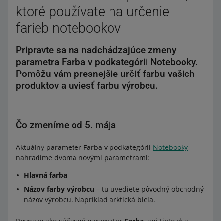
ktoré používate na určenie
farieb notebookov
Pripravte sa na nadchádzajúce zmeny
parametra Farba v podkategórii Notebooky.
Pomôžu vám presnejšie určiť farbu vašich
produktov a uviesť farbu výrobcu.
Čo zmeníme od 5. mája
Aktuálny parameter Farba v podkategórii
Notebooky
nahradíme dvoma novými parametrami:
Hlavná farba
Názov farby výrobcu
– tu uvediete pôvodný obchodný
názov výrobcu. Napríklad arktická biela.
Rovnako ako súčasný parameter
Farba
, ani tieto dva