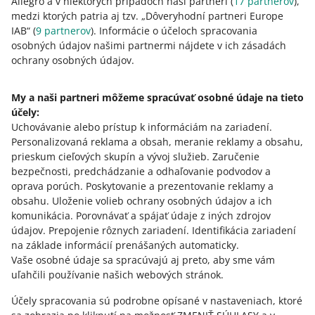
Allegro a v niektorých prípadoch naši partneri (
17
partnerov
),
medzi ktorých patria aj tzv. „Dôveryhodní partneri Europe
0
1
2
3
4
5
6
7
IAB“ (
9
partnerov
). Informácie o účeloch spracovania
osobných údajov našimi partnermi nájdete v ich zásadách
8
9
10
ochrany osobných údajov.
My a naši partneri môžeme spracúvať osobné údaje na tieto
účely:
Potrebujete pomoc?
Uchovávanie alebo prístup k informáciám na zariadení
.
Personalizovaná reklama a obsah, meranie reklamy a obsahu,
Kontaktujte nás
prieskum cieľových skupín a vývoj služieb
.
Zaručenie
bezpečnosti, predchádzanie a odhaľovanie podvodov a
oprava porúch
.
Poskytovanie a prezentovanie reklamy a
obsahu
.
Uloženie volieb ochrany osobných údajov a ich
Opýtajte sa komunity
komunikácia
.
Porovnávať a spájať údaje z iných zdrojov
údajov
.
Prepojenie rôznych zariadení
.
Identifikácia zariadení
na základe informácií prenášaných automaticky
.
Prejdite do Allegro Komunity
Vaše osobné údaje sa spracúvajú aj preto, aby sme vám
uľahčili používanie našich webových stránok.
Účely spracovania sú podrobne opísané v nastaveniach, ktoré