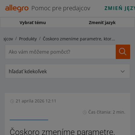
Pomoc pre predajcov
ZMIEŃ JĘZ
Vybrať tému
Zmeniť jazyk
dajcov
Produkty
Čoskoro zmeníme parametre, ktoré používate na určenie farieb notebookov
hľadať kdekoľvek
21 apríla 2026 12:11
Čas čítania: 2 min.
Čoskoro zmeníme parametre,