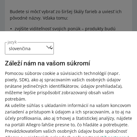
Budete si môcť vybrať zo širšej škály farieb a uviesť ich
pôvodné názvy. Vďaka tomu:
zvýšite viditeľnosť svojich ponúk – produkty budú
lepšie zodpovedať filtrom vyhľadávania
jazyk
zvýšite dôveryhodnosť svojich ponúk – poskytnutím
presného názvu farby výrobcu
vyhnete sa nedorozumeniam – presný opis farby
Záleží nám na vašom súkromí
znamená menej otázok od zákazníkov a menej
vrátených tovarov.
Pomocou súborov cookie a súvisiacich technológií
(napr.
pixely, SDK)
, ako aj spracovaním vašich osobných údajov
Kupujúci ľahšie nájdu zariadenia so špecifickým
(vrátane jedinečných identifikátorov, údajov prehliadača)
,
vzhľadom – napríklad pomocou filtrov. Zvýšite tým šancu,
môžeme lepšie prispôsobiť zobrazovaný obsah vašim
že u vás nakúpia.
potrebám.
Ak udelíte súhlas s ukladaním informácií na vašom koncovom
zariadení a prístupom k údajom a ich spracovaním, a to aj na
účely profilovania, ako aj trhovej a štatistickej analýzy, nájdete
Ako hodnotíte tieto zmeny?
na portáli Allegro ľahšie presne to, čo hľadáte a potrebujete.
Prevádzkovateľom vašich osobných údajov bude spoločnosť
0 - Sklamanie
10 - Úžasné