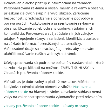
Potrebujete pomoc?
Uchovávanie alebo prístup k informáciám na zariadení
.
nesprávny produkt, požiadame vás o fotografie zásielok
Personalizovaná reklama a obsah, meranie reklamy a obsahu,
kupujúceho, ktoré to potvrdzujú.
Kontaktujte nás
prieskum cieľových skupín a vývoj služieb
.
Zaručenie
bezpečnosti, predchádzanie a odhaľovanie podvodov a
oprava porúch
.
Poskytovanie a prezentovanie reklamy a
obsahu
.
Uloženie volieb ochrany osobných údajov a ich
Opýtajte sa komunity
komunikácia
.
Porovnávať a spájať údaje z iných zdrojov
údajov
.
Prepojenie rôznych zariadení
.
Identifikácia zariadení
na základe informácií prenášaných automaticky
.
Prejdite do Allegro Komunity
Vaše osobné údaje sa spracúvajú aj preto, aby sme vám
uľahčili používanie našich webových stránok.
Účely spracovania sú podrobne opísané v nastaveniach, ktoré
sa zobrazia po kliknutí na možnosť ZMENIŤ SÚHLASY a v
Zásadách používania súborov cookie.
Váš súhlas je dobrovoľný a platí 12 mesiacov. Môžete ho
kedykoľvek odvolať alebo obnoviť v záložke
Nastavenia
súborov cookie
na hlavnej stránke. Odvolanie súhlasu nemá
vplyv na zákonnosť spracovania vykonaného pred odvolaním.
Táto stránka je dostupná aj v iných jazykoch
Zásady používania súborov cookie
Zásady ochrany