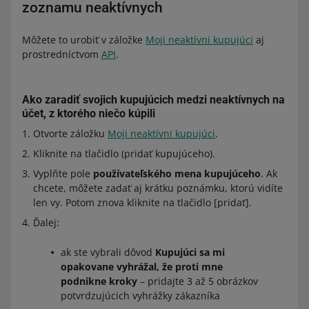
zoznamu neaktívnych
Môžete to urobiť v záložke
Moji neaktívni kupujúci
aj
prostredníctvom
API
.
Ako zaradiť svojich kupujúcich medzi neaktívnych na
účet, z ktorého niečo kúpili
Otvorte záložku
Moji neaktívni kupujúci
.
Kliknite na tlačidlo (pridať kupujúceho).
Vyplňte pole
používateľského mena kupujúceho
. Ak
chcete, môžete zadať aj krátku poznámku, ktorú vidíte
len vy. Potom znova kliknite na tlačidlo [pridať].
Ďalej:
ak ste vybrali dôvod
Kupujúci sa mi
opakovane vyhrážal, že proti mne
podnikne kroky
– pridajte 3 až 5 obrázkov
potvrdzujúcich vyhrážky zákazníka