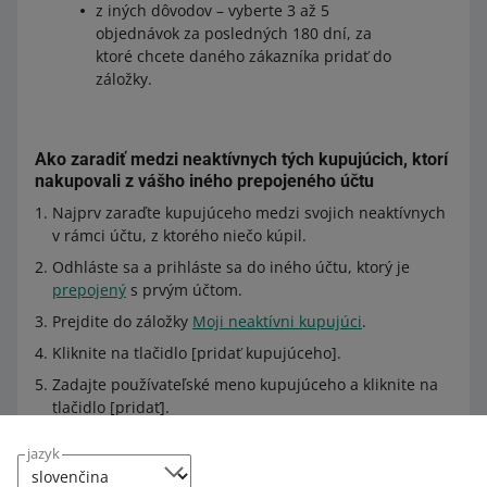
z iných dôvodov – vyberte 3 až 5
objednávok za posledných 180 dní, za
ktoré chcete daného zákazníka pridať do
záložky.
Ako zaradiť medzi neaktívnych tých kupujúcich, ktorí
nakupovali z vášho iného prepojeného účtu
Najprv zaraďte kupujúceho medzi svojich neaktívnych
v rámci účtu, z ktorého niečo kúpil.
Odhláste sa a prihláste sa do iného účtu, ktorý je
prepojený
s prvým účtom.
Prejdite do záložky
Moji neaktívni kupujúci
.
Kliknite na tlačidlo [pridať kupujúceho].
Zadajte používateľské meno kupujúceho a kliknite na
tlačidlo [pridať].
jazyk
Ako odstrániť kupujúceho zo zoznamu neaktívnych