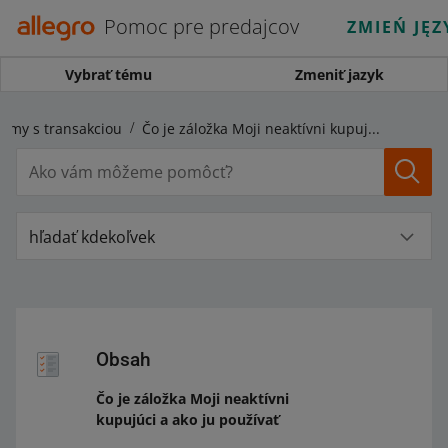
Pomoc pre predajcov
ZMIEŃ JĘZ
Vybrať tému
Zmeniť jazyk
lémy s transakciou
Čo je záložka Moji neaktívni kupujúci a ako ju používať
hľadať kdekoľvek
Obsah
Čo je záložka Moji neaktívni
kupujúci a ako ju používať