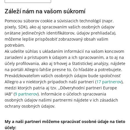
Na odstránenie kupujúceho zo záložky kliknite na tlačidlo
Záleží nám na vašom súkromí
[odstrániť] vedľa jeho prihlasovacieho mena.
Pomocou súborov cookie a súvisiacich technológií
(napr.
pixely, SDK)
, ako aj spracovaním vašich osobných údajov
(vrátane jedinečných identifikátorov, údajov prehliadača)
,
Často kladené otázky
môžeme lepšie prispôsobiť zobrazovaný obsah vašim
potrebám.
Môžem medzi svojich neaktívnych uviesť
Ak udelíte súhlas s ukladaním informácií na vašom koncovom
kupujúceho, ktorý odo mňa nič nekúpil?
zariadení a prístupom k údajom a ich spracovaním, a to aj na
účely profilovania, ako aj trhovej a štatistickej analýzy, nájdete
Bude kupujúci informovaný, keď ho uvediem na
Nie. Ak kupujúci od vás nič nekúpil, nemáte
na portáli Allegro ľahšie presne to, čo hľadáte a potrebujete.
zoznam svojich neaktívnych?
opodstatnený dôvod na odmietnutie služby.
Prevádzkovateľom vašich osobných údajov bude spoločnosť
Čo sa stane, ak kupujúci, ktorého som uviedol na
Allegro a v niektorých prípadoch naši partneri (
17
partnerov
),
Nie. Dáme im vedieť, len keď sa od vás pokúsia niečo
zoznam svojich neaktívnych, požiada Allegro o
Ak máte
prepojené účty
a v záložke
Moji neaktívni
medzi ktorých patria aj tzv. „Dôveryhodní partneri Europe
kúpiť. Potom vás môžu kontaktovať.
pomoc?
kupujúci
máte kupujúcich, ktorí si od vás niečo kúpili –
IAB“ (
9
partnerov
). Informácie o účeloch spracovania
môžete ich uviesť medzi svojich neaktívnych na svojich
osobných údajov našimi partnermi nájdete v ich zásadách
Môže Allegro pridať alebo odstrániť kupujúcich
Na požiadanie kupujúceho môžeme overiť, či váš dôvod
ostatných účtoch.
Pozrite sa, ako na to
.
ochrany osobných údajov.
zo zoznamu mojich neaktívnych?
uvedenia ho na zoznam je postačujúci. V závislosti od
vášho dôvodu uvedenia kupujúceho na tento zoznam vás
Nie. Iba vy môžete pridať kupujúcich do záložky a
My a naši partneri môžeme spracúvať osobné údaje na tieto
požiadame o odôvodnenie vášho rozhodnutia. Ak
odstrániť ich z nej.
účely:
napríklad tvrdíte, že vám kupujúci už viackrát vrátil