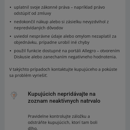
uplatnil svoje zákonné práva – napríklad právo
odstúpiť od zmluvy
nedokončil nákup alebo si zásielku nevyzdvihol z
nepredvídaných dôvodov
uviedol nesprávne údaje alebo omylom nezaplatil za
objednávku, prípadne urobil iné chyby
použil funkcie dostupné na portáli Allegro – otvorením
Diskusie alebo zanechaním negatívneho hodnotenia.
V takýchto prípadoch kontaktujte kupujúceho a pokúste
sa problém vyriešiť.
Kupujúcich nepridávajte na
zoznam neaktívnych natrvalo
Pravidelne kontrolujte záložku a
odstráňte kupujúcich, ktorí tam boli
dlho.