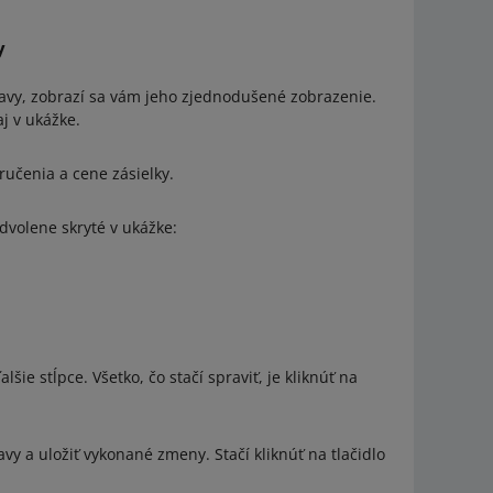
y
ravy, zobrazí sa vám jeho zjednodušené zobrazenie.
aj v ukážke.
učenia a cene zásielky.
edvolene skryté v ukážke:
ie stĺpce. Všetko, čo stačí spraviť, je kliknúť na
vy a uložiť vykonané zmeny. Stačí kliknúť na tlačidlo