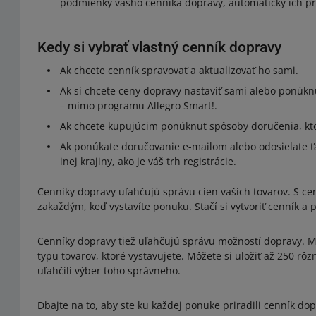
podmienky vášho cenníka dopravy, automaticky ich p
Kedy si vybrať vlastný cenník dopravy
Ak chcete cenník spravovať a aktualizovať ho sami.
Ak si chcete ceny dopravy nastaviť sami alebo ponúk
– mimo programu Allegro Smart!.
Ak chcete kupujúcim ponúknuť spôsoby doručenia, kt
Ak ponúkate doručovanie e-mailom alebo odosielate ť
inej krajiny, ako je váš trh registrácie.
Cenníky dopravy uľahčujú správu cien vašich tovarov. S ce
zakaždým, keď vystavíte ponuku. Stačí si vytvoriť cenník a 
Cenníky dopravy tiež uľahčujú správu možností dopravy. Môž
typu tovarov, ktoré vystavujete. Môžete si uložiť až 250 rô
uľahčili výber toho správneho.
Dbajte na to, aby ste ku každej ponuke priradili cenník do