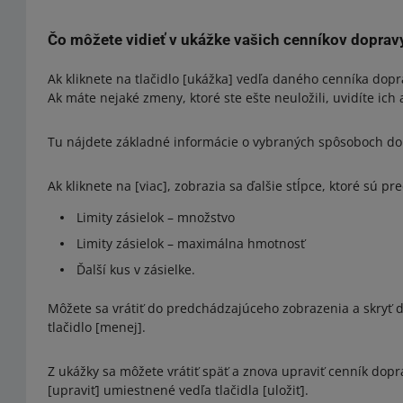
Čo môžete vidieť v ukážke vašich cenníkov doprav
Ak kliknete na tlačidlo [ukážka] vedľa daného cenníka dop
Ak máte nejaké zmeny, ktoré ste ešte neuložili, uvidíte ich 
Tu nájdete základné informácie o vybraných spôsoboch dor
Ak kliknete na [viac], zobrazia sa ďalšie stĺpce, ktoré sú pr
Limity zásielok – množstvo
Limity zásielok – maximálna hmotnosť
Ďalší kus v zásielke.
Môžete sa vrátiť do predchádzajúceho zobrazenia a skryť ďalš
tlačidlo [menej].
Z ukážky sa môžete vrátiť späť a znova upraviť cenník dopra
[upraviť] umiestnené vedľa tlačidla [uložiť].