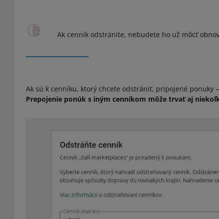
Ak cenník odstránite, nebudete ho už môcť obnov
Ak sú k cenníku, ktorý chcete odstrániť, pripojené ponuky 
Prepojenie ponúk s iným cenníkom môže trvať aj niekoľ