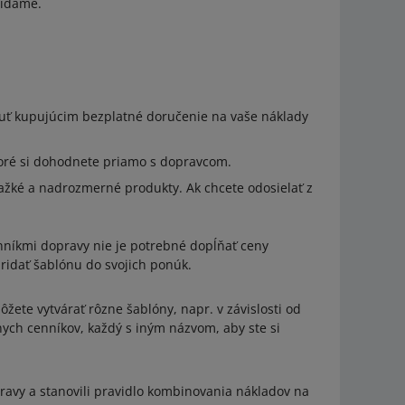
ridáme.
nuť kupujúcim bezplatné doručenie na vaše náklady
oré si dohodnete priamo s dopravcom.
ažké a nadrozmerné produkty. Ak chcete odosielať z
nníkmi dopravy nie je potrebné dopĺňať ceny
pridať šablónu do svojich ponúk.
ete vytvárať rôzne šablóny, napr. v závislosti od
znych cenníkov, každý s iným názvom, aby ste si
pravy a stanovili pravidlo kombinovania nákladov na