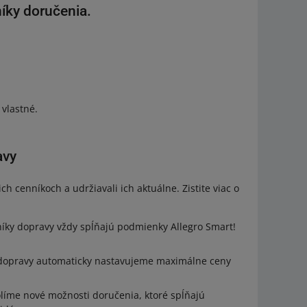
íky doručenia.
 vlastné.
avy
h cenníkoch a udržiavali ich aktuálne. Zistite viac o
íky dopravy vždy spĺňajú podmienky Allegro Smart!
 dopravy automaticky nastavujeme maximálne ceny
líme nové možnosti doručenia, ktoré spĺňajú