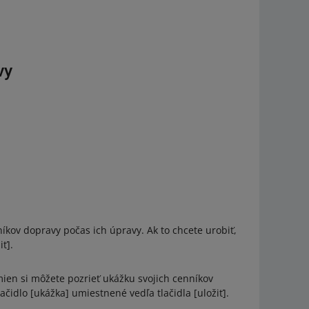
vy
íkov dopravy počas ich úpravy. Ak to chcete urobiť,
iť].
ien si môžete pozrieť ukážku svojich cenníkov
lačidlo [ukážka] umiestnené vedľa tlačidla [uložiť].