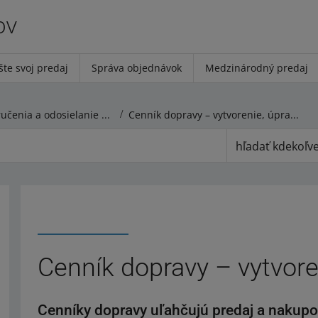
ov
šte svoj predaj
Správa objednávok
Medzinárodný predaj
Cenníky doručenia a odosielanie zásielok
Cenník dopravy – vytvorenie, úprava, výmena
hľadať kdekoľv
Cenník dopravy – vytvore
Cenníky dopravy uľahčujú predaj a nakupov