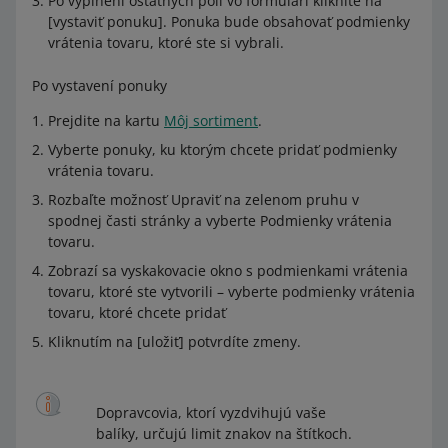
Po vyplnení ostatných polí vo formulári kliknite na
[vystaviť ponuku]. Ponuka bude obsahovať podmienky
vrátenia tovaru, ktoré ste si vybrali.
Po vystavení ponuky
Prejdite na kartu
Môj sortiment
.
Vyberte ponuky, ku ktorým chcete pridať podmienky
vrátenia tovaru.
Rozbaľte možnosť Upraviť na zelenom pruhu v
spodnej časti stránky a vyberte Podmienky vrátenia
tovaru.
Zobrazí sa vyskakovacie okno s podmienkami vrátenia
tovaru, ktoré ste vytvorili – vyberte podmienky vrátenia
tovaru, ktoré chcete pridať
Kliknutím na [uložiť] potvrdíte zmeny.
Dopravcovia, ktorí vyzdvihujú vaše
balíky, určujú limit znakov na štítkoch.