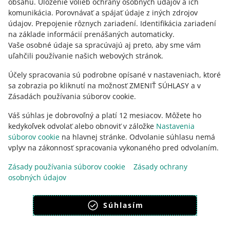
obsahu
.
Uloženie volieb ochrany osobných údajov a ich
Opýtajte sa komunity
komunikácia
.
Porovnávať a spájať údaje z iných zdrojov
údajov
.
Prepojenie rôznych zariadení
.
Identifikácia zariadení
na základe informácií prenášaných automaticky
.
Prejdite do Allegro Komunity
Vaše osobné údaje sa spracúvajú aj preto, aby sme vám
uľahčili používanie našich webových stránok.
Účely spracovania sú podrobne opísané v nastaveniach, ktoré
sa zobrazia po kliknutí na možnosť ZMENIŤ SÚHLASY a v
Zásadách používania súborov cookie.
Váš súhlas je dobrovoľný a platí 12 mesiacov. Môžete ho
kedykoľvek odvolať alebo obnoviť v záložke
Nastavenia
súborov cookie
na hlavnej stránke. Odvolanie súhlasu nemá
vplyv na zákonnosť spracovania vykonaného pred odvolaním.
Táto stránka je dostupná aj v iných jazykoch
Zásady používania súborov cookie
Zásady ochrany
osobných údajov
vzhľad:
svetlý motív
Súhlasím