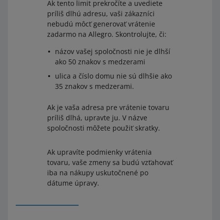
Ak tento limit prekročíte a uvediete
príliš dlhú adresu, vaši zákazníci
nebudú môcť generovať vrátenie
zadarmo na Allegro. Skontrolujte, či:
názov vašej spoločnosti nie je dlhší
ako 50 znakov s medzerami
ulica a číslo domu nie sú dlhšie ako
35 znakov s medzerami.
Ak je vaša adresa pre vrátenie tovaru
príliš dlhá, upravte ju. V názve
spoločnosti môžete použiť skratky.
Ak upravíte podmienky vrátenia
tovaru, vaše zmeny sa budú vzťahovať
iba na nákupy uskutočnené po
dátume úpravy.