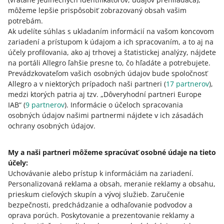
– rozbaľte zoznam a vyberte možnosť [Vytvoriť
môžeme lepšie prispôsobiť zobrazovaný obsah vašim
podobné] vedľa podmienok, ktoré chcete skopírovať.
potrebám.
Zobrazíme formulár podmienok vrátenia tovaru s
Ak udelíte súhlas s ukladaním informácií na vašom koncovom
podrobnosťami o skopírovaných podmienkach – bez
zariadení a prístupom k údajom a ich spracovaním, a to aj na
názvu. Ostatné informácie sa skopírujú. Môžete
účely profilovania, ako aj trhovej a štatistickej analýzy, nájdete
upraviť ktorúkoľvek sekciu v tomto formulári a uložiť
na portáli Allegro ľahšie presne to, čo hľadáte a potrebujete.
skopírované podmienky.
Prevádzkovateľom vašich osobných údajov bude spoločnosť
Kliknutím na [zobraziť ponuky] vedľa vybraných
Allegro a v niektorých prípadoch naši partneri (
17
partnerov
),
podmienok skontrolujete, s ktorými ponukami sú dané
medzi ktorých patria aj tzv. „Dôveryhodní partneri Europe
podmienky vrátenia tovaru prepojené. Presmerujeme
IAB“ (
9
partnerov
). Informácie o účeloch spracovania
vás na kartu Môj sortiment, kde zobrazíme tieto
osobných údajov našimi partnermi nájdete v ich zásadách
podmienky.
ochrany osobných údajov.
My a naši partneri môžeme spracúvať osobné údaje na tieto
účely:
Potrebujete pomoc?
Uchovávanie alebo prístup k informáciám na zariadení
.
Personalizovaná reklama a obsah, meranie reklamy a obsahu,
Kontaktujte nás
prieskum cieľových skupín a vývoj služieb
.
Zaručenie
bezpečnosti, predchádzanie a odhaľovanie podvodov a
oprava porúch
.
Poskytovanie a prezentovanie reklamy a