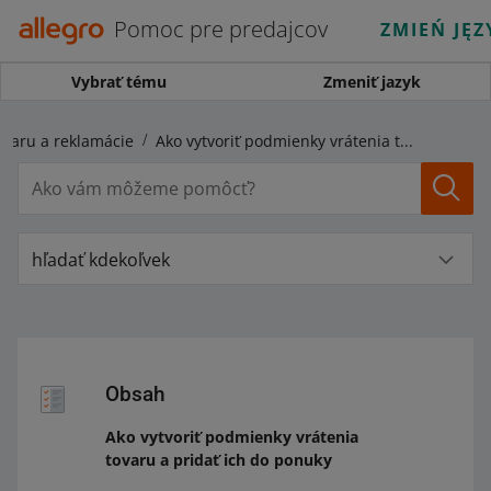
Pomoc pre predajcov
ZMIEŃ JĘZ
Vybrať tému
Zmeniť jazyk
ovaru a reklamácie
Ako vytvoriť podmienky vrátenia tovaru a pridať ich do ponuky
hľadať kdekoľvek
Obsah
Ako vytvoriť podmienky vrátenia
tovaru a pridať ich do ponuky