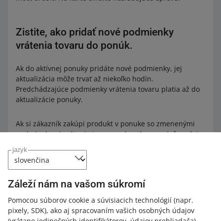
Zistite, ako pridať nové podmienky
vrátenia tovaru do ponúk.
Ak do aktívnej ponuky pridáte nové podmienky, jej
aktualizácia môže trvať až niekoľko hodín.
Predchádzajúce podmienky vrátenia tovaru platia až do
aktualizácie ponuky.
Ak si zákazník zakúpi produkt v ponuke so zmenenými
podmienkami vrátenia tovaru, zobrazíme mu informácie,
ako napríklad adresu na vrátenie tovaru, ktorá bola
jazyk
priradená k ponuke, keď zákazník platil za objednávku.
Záleží nám na vašom súkromí
Čo ešte môžete urobiť na tejto karte
Pomocou súborov cookie a súvisiacich technológií
(napr.
pixely, SDK)
, ako aj spracovaním vašich osobných údajov
Vytvoriť kópiu existujúcich podmienok vrátenia tovaru
(vrátane jedinečných identifikátorov, údajov prehliadača)
,