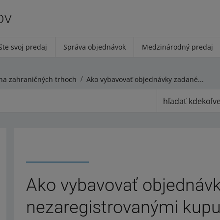
ov
šte svoj predaj
Správa objednávok
Medzinárodný predaj
na zahraničných trhoch
Ako vybavovať objednávky zadané nezaregistrovanými kupujúcimi
hľadať kdekoľv
Ako vybavovať objednáv
nezaregistrovanými kupu