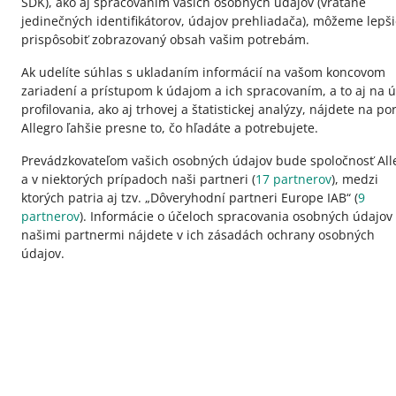
SDK)
, ako aj spracovaním vašich osobných údajov
(vrátane
jedinečných identifikátorov, údajov prehliadača)
, môžeme lepši
prispôsobiť zobrazovaný obsah vašim potrebám.
Ak udelíte súhlas s ukladaním informácií na vašom koncovom
zariadení a prístupom k údajom a ich spracovaním, a to aj na ú
profilovania, ako aj trhovej a štatistickej analýzy, nájdete na por
Allegro ľahšie presne to, čo hľadáte a potrebujete.
Prevádzkovateľom vašich osobných údajov bude spoločnosť All
a v niektorých prípadoch naši partneri (
17
partnerov
), medzi
ktorých patria aj tzv. „Dôveryhodní partneri Europe IAB“ (
9
Táto stránka je dostupná aj v iných jazykoch
partnerov
). Informácie o účeloch spracovania osobných údajov
našimi partnermi nájdete v ich zásadách ochrany osobných
údajov.
vzhľad:
svetlý motív
Portály skupiny Allegro