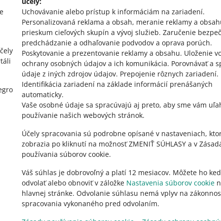
účely:
e
Uchovávanie alebo prístup k informáciám na zariadení
.
Personalizovaná reklama a obsah, meranie reklamy a obsah
prieskum cieľových skupín a vývoj služieb
.
Zaručenie bezpeč
predchádzanie a odhaľovanie podvodov a oprava porúch
.
čely
Poskytovanie a prezentovanie reklamy a obsahu
.
Uloženie vo
táli
ochrany osobných údajov a ich komunikácia
.
Porovnávať a s
údaje z iných zdrojov údajov
.
Prepojenie rôznych zariadení
.
Identifikácia zariadení na základe informácií prenášaných
egro
automaticky
.
Vaše osobné údaje sa spracúvajú aj preto, aby sme vám uľah
používanie našich webových stránok.
Účely spracovania sú podrobne opísané v nastaveniach, kto
zobrazia po kliknutí na možnosť ZMENIŤ SÚHLASY a v Zásad
používania súborov cookie.
Váš súhlas je dobrovoľný a platí 12 mesiacov. Môžete ho ke
odvolať alebo obnoviť v záložke
Nastavenia súborov cookie
n
hlavnej stránke. Odvolanie súhlasu nemá vplyv na zákonnos
spracovania vykonaného pred odvolaním.