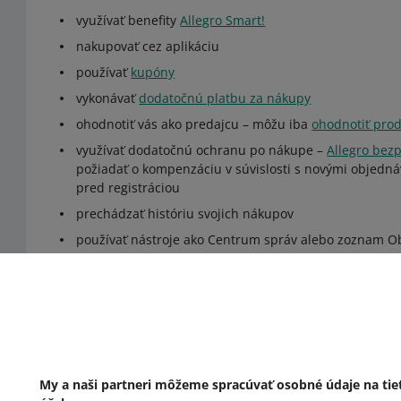
využívať benefity
Allegro Smart!
nakupovať cez aplikáciu
používať
kupóny
vykonávať
dodatočnú platbu za nákupy
ohodnotiť vás ako predajcu – môžu iba
ohodnotiť pro
využívať dodatočnú ochranu po nákupe –
Allegro bez
požiadať o kompenzáciu v súvislosti s novými objedn
pred registráciou
prechádzať históriu svojich nákupov
používať nástroje ako Centrum správ alebo zoznam 
Potrebujete pomoc?
Kontaktujte nás
My a naši partneri môžeme spracúvať osobné údaje na tie