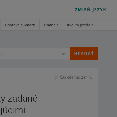
ZMIEŃ JĘZYK
Doprava a Smart!
Financie
Kvalita predaja
ek
Čas čítania: 2 min.
ky zadané
júcimi