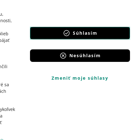
u,
nosti,
Súhlasím
lieb
pájať
Nesúhlasím
čili
Zmeniť moje súhlasy
ré sa
ách
dykoľvek
a
ť