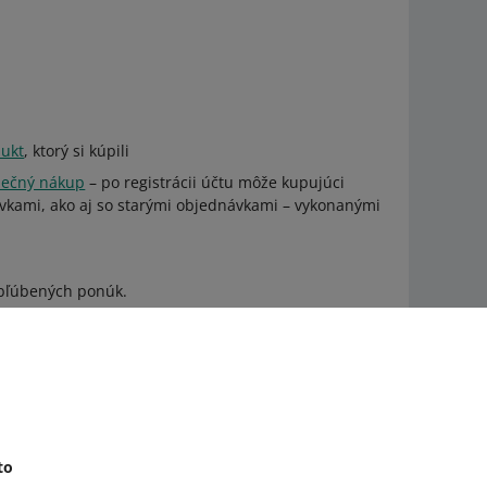
dukt
, ktorý si kúpili
pečný nákup
– po registrácii účtu môže kupujúci
ávkami, ako aj so starými objednávkami – vykonanými
Obľúbených ponúk.
Opýtajte sa komunity
Prejdite do Allegro Komunity
to