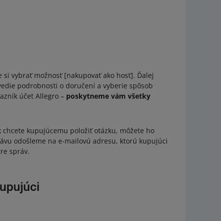
 si vybrať možnosť [nakupovať ako hosť]. Ďalej
vedie podrobnosti o doručení a vyberie spôsob
azník účet Allegro –
poskytneme vám všetky
 chcete kupujúcemu položiť otázku, môžete ho
rávu odošleme na e-mailovú adresu, ktorú kupujúci
re správ.
upujúci