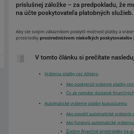
príslušnej záložke – za predpokladu, že má
na účte poskytovateľa platobných služieb.
Aby ste svojim zákazníkom poskytli možnosť platby a vráteni
prostriedky
prostredníctvom niekoľkých poskytovateľov 
V tomto článku si prečítate nasledu
Vrátenia platby cez Allegro
Ako poskytnúť vrátenie platby cez
Čo ak nemáte dostatok finančných
Automatické vrátenie platby kupujúcemu
Ako povoliť automatické vrátenie 
Ako fungujú automatické vrátenia
Žiadne finančné prostriedky na a