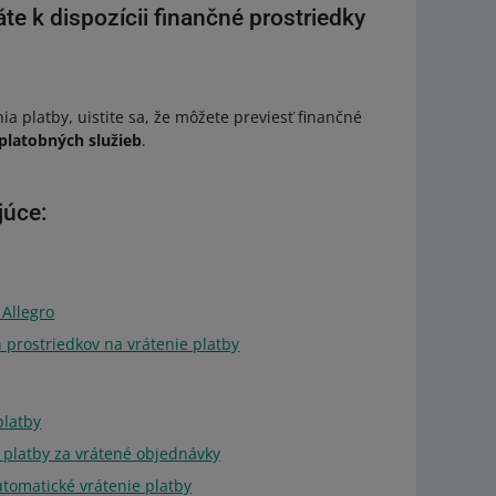
te k dispozícii finančné prostriedky
a platby, uistite sa, že môžete previesť finančné
platobných služieb
.
júce:
 Allegro
 prostriedkov na vrátenie platby
platby
 platby za vrátené objednávky
utomatické vrátenie platby