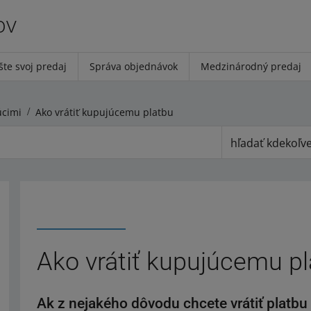
ov
šte svoj predaj
Správa objednávok
Medzinárodný predaj
úcimi
Ako vrátiť kupujúcemu platbu
hľadať kdekoľv
Ako vrátiť kupujúcemu p
Ak z nejakého dôvodu chcete vrátiť platbu 