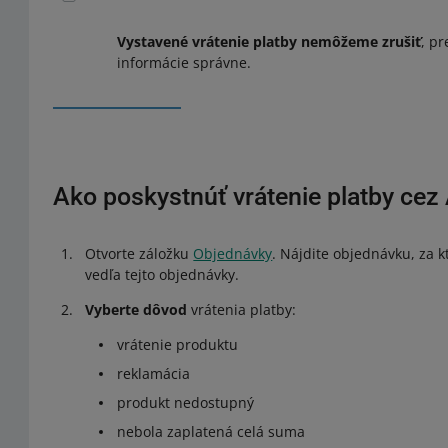
Vystavené vrátenie platby nemôžeme zrušiť
, pr
informácie správne.
Ako poskystnúť vrátenie platby cez 
Otvorte záložku
Objednávky
. Nájdite objednávku, za k
vedľa tejto objednávky.
Vyberte dôvod
vrátenia platby:
vrátenie produktu
reklamácia
produkt nedostupný
nebola zaplatená celá suma