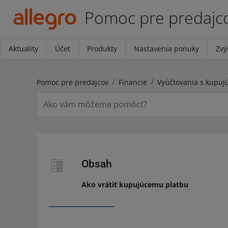
Pomoc pre predajc
Aktuality
Účet
Produkty
Nastavenia ponuky
Zvý
Pomoc pre predajcov
Financie
Vyúčtovania s kupuj
Obsah
Ako vrátiť kupujúcemu platbu