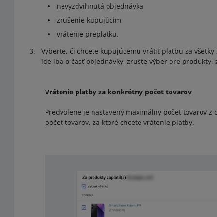
nevyzdvihnutá objednávka
zrušenie kupujúcim
vrátenie preplatku.
Vyberte, či chcete kupujúcemu vrátiť platbu za všetky
ide iba o časť objednávky, zrušte výber pre produkty, 
Vrátenie platby za konkrétny počet tovarov
Predvolene je nastavený maximálny počet tovarov z 
počet tovarov, za ktoré chcete vrátenie platby.