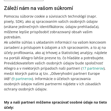
3 kroky, ako získať odznak Smart!
Záleží nám na vašom súkromí
Pomocou súborov cookie a súvisiacich technológií
(napr.
pixely, SDK)
, ako aj spracovaním vašich osobných údajov
3 MIN
RÝCHLY TIP
(vrátane jedinečných identifikátorov, údajov prehliadača)
,
Cenníky dopravy Allegro - k čomu slúžia
môžeme lepšie prispôsobiť zobrazovaný obsah vašim
a ako ich nastaviť
potrebám.
Ak udelíte súhlas s ukladaním informácií na vašom koncovom
zariadení a prístupom k údajom a ich spracovaním, a to aj na
2 MIN
RÝCHLY TIP
účely profilovania, ako aj trhovej a štatistickej analýzy, nájdete
Aké spôsoby doručenia zvoliť pre svoje
na portáli Allegro ľahšie presne to, čo hľadáte a potrebujete.
ponuky na Allegro?
Prevádzkovateľom vašich osobných údajov bude spoločnosť
Allegro a v niektorých prípadoch naši partneri (
17
partnerov
),
medzi ktorých patria aj tzv. „Dôveryhodní partneri Europe
9 MIN
RÝCHLY TIP
IAB“ (
9
partnerov
). Informácie o účeloch spracovania
Spoznajte maďarský trh
osobných údajov našimi partnermi nájdete v ich zásadách
ochrany osobných údajov.
VIAC
9 MIN
RÝCHLY TIP
My a naši partneri môžeme spracúvať osobné údaje na tieto
Medzinárodný predaj na Allegro: Ako
účely:
Potrebujete pomoc?
začať?