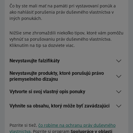
Čo by ste mali mať na pamäti pri vystavovaní ponúk a
ako nahlásiť porušenia práv duševného vlastníctva v
iných ponukách.
Nižšie sme zhromaždili niekoľko tipov, ktoré vám pomôžu
vyhnúť sa porušovaniu práv duševného vlastníctva.
Kliknutím na tip sa dozviete viac.
Nevystavujte falzifikáty
Nevystavujte produkty, ktoré porušujú právo
Predaj falzifikátov na Allegre je zakázaný.
Ak ponúkate
priemyselného dizajnu
falzifikáty, porušujete právo na registrovanú ochrannú
známku
– čo môže viesť k právnym následkom. Týmto
Vytvorte si svoj vlastný opis ponuky
Ochrane podlieha aj vonkajšia forma výrobku (jeho
konaním sa z vás stáva nespoľahlivý predajca.
dizajn). To znamená, že dizajny obľúbených predmetov –
od nábytku až po špičky elektrických zubných kefiek –
Vyhnite sa obsahu, ktorý môže byť zavádzajúci
Nemôžete kopírovať materiály z katalógov, webových
môžu byť právne chránené.
Kopírovanie dizajnu
stránok alebo ponúk iných predajcov. Na použitie diel
produktu – aj bez loga výrobcu – môže porušiť jeho
iných ľudí potrebujete
písomný súhlas
vlastníka
Uistite sa, že opis ponuky je presný a nezavádza
práva
. Pred vystavením ponuky sa uistite, že produkt,
autorských práv. Týka sa to okrem iného textu, fotografií
Pozrite si tiež,
čo robíme na ochranu práv duševného
kupujúcich. Produkt, ktorý predávate, jednoznačne
ktorý chcete predávať, neporušuje právo priemyselného
a obrázkov. Preto by ste mali svoj produkt, ktorý
vlastníctva
. Pozrite si program
Spolupráce v oblasti
popíšte a uveďte potrebné podrobnosti. Nesprávne