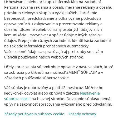
Uchovávanie alebo prístup k informáciám na zariadení
.
Personalizovaná reklama a obsah, meranie reklamy a obsahu,
Kontaktujte nás
prieskum cieľových skupín a vývoj služieb
.
Zaručenie
WEBINÁR
24/7
bezpečnosti, predchádzanie a odhaľovanie podvodov a
Zvýšte svoj predaj s programom Smart!
oprava porúch
.
Poskytovanie a prezentovanie reklamy a
obsahu
.
Uloženie volieb ochrany osobných údajov a ich
Opýtajte sa komunity
komunikácia
.
Porovnávať a spájať údaje z iných zdrojov
údajov
.
Prepojenie rôznych zariadení
.
Identifikácia zariadení
na základe informácií prenášaných automaticky
.
Prejdite do Allegro Komunity
Vaše osobné údaje sa spracúvajú aj preto, aby sme vám
uľahčili používanie našich webových stránok.
Účely spracovania sú podrobne opísané v nastaveniach, ktoré
sa zobrazia po kliknutí na možnosť ZMENIŤ SÚHLASY a v
Zásadách používania súborov cookie.
Váš súhlas je dobrovoľný a platí 12 mesiacov. Môžete ho
kedykoľvek odvolať alebo obnoviť v záložke
Nastavenia
súborov cookie
na hlavnej stránke. Odvolanie súhlasu nemá
vplyv na zákonnosť spracovania vykonaného pred odvolaním.
Táto stránka je dostupná aj v iných jazykoch
Zásady používania súborov cookie
Zásady ochrany