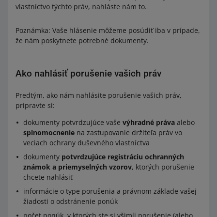
vlastníctvo týchto práv, nahláste nám to.
Poznámka: Vaše hlásenie môžeme posúdiť iba v prípade,
že nám poskytnete potrebné dokumenty.
Ako nahlásiť porušenie vašich práv
Predtým, ako nám nahlásite porušenie vašich práv,
pripravte si:
dokumenty potvrdzujúce vaše
výhradné práva
alebo
splnomocnenie
na zastupovanie držiteľa práv vo
veciach ochrany duševného vlastníctva
dokumenty
potvrdzujúce registráciu ochranných
známok a priemyselných vzorov
, ktorých porušenie
chcete nahlásiť
informácie o type porušenia a právnom základe vašej
žiadosti o odstránenie ponúk
počet ponúk, v ktorých ste si všimli porušenie (alebo