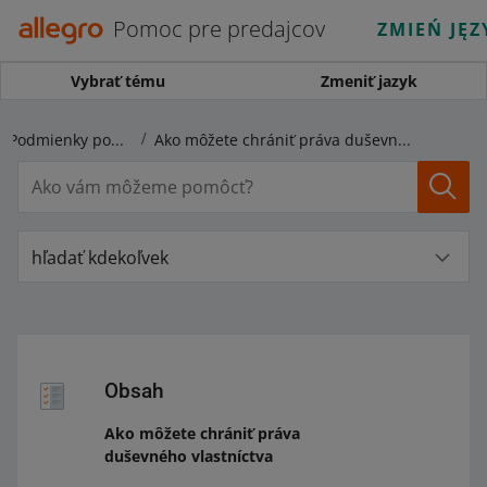
Pomoc pre predajcov
ZMIEŃ JĘZ
Vybrať tému
Zmeniť jazyk
Pravidlá predaja a Podmienky používania portálu
Ako môžete chrániť práva duševného vlastníctva
hľadať kdekoľvek
Obsah
Ako môžete chrániť práva
duševného vlastníctva