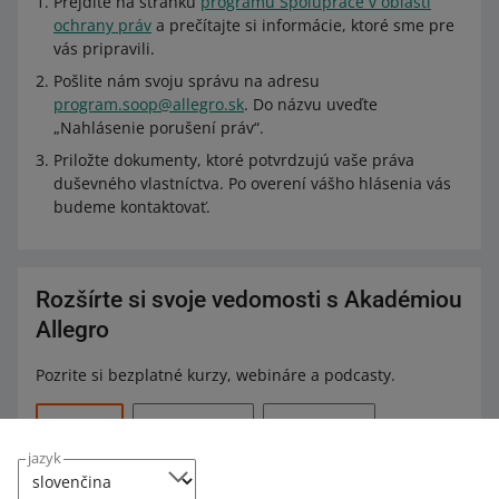
Prejdite na stránku
programu Spolupráce v oblasti
ochrany práv
a prečítajte si informácie, ktoré sme pre
vás pripravili.
Pošlite nám svoju správu na adresu
program.soop@allegro.sk
. Do názvu uveďte
„Nahlásenie porušení práv“.
Priložte dokumenty, ktoré potvrdzujú vaše práva
duševného vlastníctva. Po overení vášho hlásenia vás
budeme kontaktovať.
Rozšírte si svoje vedomosti s Akadémiou
Allegro
Pozrite si bezplatné kurzy, webináre a podcasty.
Všetko
(6)
Rýchle tipy
(5)
Webináre
(1)
jazyk
2 MIN
RÝCHLY TIP