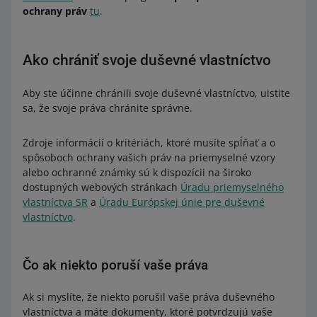
dizajnu.
predávate, opísať a vizuálne prezentovať.
ochrany práv
tu
.
alebo nejednoznačné informácie v opise ponuky
zavádzajú kupujúcich.
Ochrana, ktorá vyplýva z práva priemyselného dizajnu, je
zložitý problém. Ak máte nejaké pochybnosti, obráťte sa
Ako chrániť svoje duševné vlastníctvo
Môže to tiež porušiť práva vlastníka značky. To sa môže
na právnickú firmu, ktorá sa špecializuje na práva
stať aj vtedy, ak do opisu zahrniete názov obľúbenej
duševného vlastníctva.
Aby ste účinne chránili svoje duševné vlastníctvo, uistite
značky z dôvodu porovnania. Môžete tak porušiť zákon
sa, že svoje práva chránite správne.
neoprávneným používaním registrovanej ochrannej
známky.
Zdroje informácií o kritériách, ktoré musíte spĺňať a o
spôsoboch ochrany vašich práv na priemyselné vzory
alebo ochranné známky sú k dispozícii na široko
dostupných webových stránkach
Úradu priemyselného
vlastníctva SR
a
Úradu Európskej únie pre duševné
vlastníctvo
.
Čo ak niekto poruší vaše práva
Ak si myslíte, že niekto porušil vaše práva duševného
vlastníctva a máte dokumenty, ktoré potvrdzujú vaše