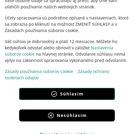
Vaše osobné údaje sa spracúvajú aj preto, aby sme vám
uľahčili používanie našich webových stránok.
Účely spracovania sú podrobne opísané v nastaveniach, ktoré
sa zobrazia po kliknutí na možnosť ZMENIŤ SÚHLASY a v
Zásadách používania súborov cookie.
Váš súhlas je dobrovoľný a platí 12 mesiacov. Môžete ho
kedykoľvek odvolať alebo obnoviť v záložke
Nastavenia
súborov cookie
na hlavnej stránke. Odvolanie súhlasu nemá
vplyv na zákonnosť spracovania vykonaného pred odvolaním.
Táto stránka je dostupná aj v iných jazykoch
Zásady používania súborov cookie
Zásady ochrany
osobných údajov
vzhľad:
svetlý motív
Súhlasím
Nesúhlasím
Portály skupiny Allegro
Allegro.cz
Allegro.sk
Allegro.hu
Onedelivery.cz