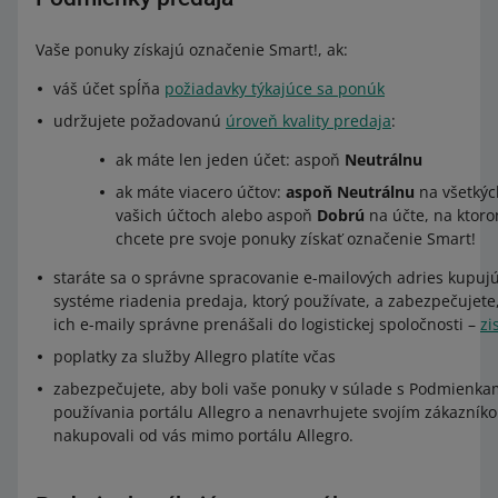
Vaše ponuky získajú označenie Smart!, ak:
váš účet spĺňa
požiadavky týkajúce sa ponúk
udržujete požadovanú
úroveň kvality predaja
:
ak máte len jeden účet: aspoň
Neutrálnu
ak máte viacero účtov:
aspoň Neutrálnu
na všetkýc
vašich účtoch alebo aspoň
Dobrú
na účte, na ktor
chcete pre svoje ponuky získať označenie Smart!
staráte sa o správne spracovanie e-mailových adries kupujú
systéme riadenia predaja, ktorý používate, a zabezpečujete
ich e-maily správne prenášali do logistickej spoločnosti –
zi
poplatky za služby Allegro platíte včas
zabezpečujete, aby boli vaše ponuky v súlade s Podmienka
používania portálu Allegro a nenavrhujete svojím zákazník
nakupovali od vás mimo portálu Allegro.