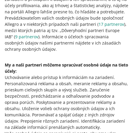
účely profilovania, ako aj trhovej a štatistickej analýzy, nájdete
na portáli Allegro ľahšie presne to, čo hľadáte a potrebujete.
Prevádzkovateľom vašich osobných údajov bude spoločnosť
2 MIN
RÝCHLY TIP
Allegro a v niektorých prípadoch naši partneri (
17
partnerov
),
3 kroky, ako získať odznak Smart!
medzi ktorých patria aj tzv. „Dôveryhodní partneri Europe
IAB“ (
9
partnerov
). Informácie o účeloch spracovania
osobných údajov našimi partnermi nájdete v ich zásadách
ochrany osobných údajov.
WEBINÁR
24/7
VIAC
Zvýšte svoj predaj s programom Smart!
My a naši partneri môžeme spracúvať osobné údaje na tieto
účely:
Potrebujete pomoc?
Uchovávanie alebo prístup k informáciám na zariadení
.
Personalizovaná reklama a obsah, meranie reklamy a obsahu,
Kontaktujte nás
prieskum cieľových skupín a vývoj služieb
.
Zaručenie
bezpečnosti, predchádzanie a odhaľovanie podvodov a
oprava porúch
.
Poskytovanie a prezentovanie reklamy a
obsahu
.
Uloženie volieb ochrany osobných údajov a ich
Opýtajte sa komunity
komunikácia
.
Porovnávať a spájať údaje z iných zdrojov
údajov
.
Prepojenie rôznych zariadení
.
Identifikácia zariadení
na základe informácií prenášaných automaticky
.
Prejdite do Allegro Komunity