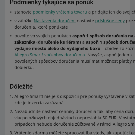
Podmienky týkajúce sa ponúk
stanovte
podmienky vrátenia tovaru
a pridajte ich do svoji
v záložke
Nastavenia doručení
nastavte
príslušné ceny
pre 
doručenia, ktoré ponúkate
povoľte vo svojich ponukách
aspoň 1 spôsob doručenia na
zákazníka (doručenie kuriérom)
a
aspoň 1 spôsob doruče
výdajné miesto alebo do výdajného boxu
– obidve zo zoz
Allegro Smart! spôsobov doručenia
. Navyše, aspoň jeden z
povolených spôsobov doručenia musí mať možnosť platby 
dobierku.
Dôležité
Allegro Smart! nie je k dispozícii pre ponuky vystavené v ka
kde je inzercia zakázaná.
Nezabudnite nastaviť cenníky doručenia tak, aby cena doru
viacpoložkových objednávkach nepresiahla 50 EUR. V ostat
prípadoch nebude doručenie zúčtované v rámci Allegro Sma
Vrátenie zdarma môžete spracovať iba vtedy, ak kupujúci o