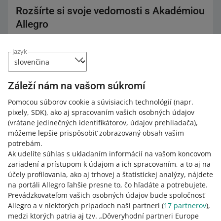
Rozšírte si svoje vedomosti s Akadémiou
Allegro
Pozrite si bezplatné kurzy, webináre a podcasty.
jazyk
Všetko
(4)
Kurzy
(1)
Rýchle tipy
(2)
Záleží nám na vašom súkromí
Webináre
(1)
Pomocou súborov cookie a súvisiacich technológií
(napr.
pixely, SDK)
, ako aj spracovaním vašich osobných údajov
3 MIN
RÝCHLY TIP
(vrátane jedinečných identifikátorov, údajov prehliadača)
,
Maximalizujte dosah vašich ponúk
môžeme lepšie prispôsobiť zobrazovaný obsah vašim
pomocou Allegro Ads
potrebám.
Ak udelíte súhlas s ukladaním informácií na vašom koncovom
zariadení a prístupom k údajom a ich spracovaním, a to aj na
11 MIN
RÝCHLY TIP
účely profilovania, ako aj trhovej a štatistickej analýzy, nájdete
Ako čítať a analyzovať štatistiky Allegro
na portáli Allegro ľahšie presne to, čo hľadáte a potrebujete.
Ads
Prevádzkovateľom vašich osobných údajov bude spoločnosť
Allegro a v niektorých prípadoch naši partneri (
17
partnerov
),
medzi ktorých patria aj tzv. „Dôveryhodní partneri Europe
KURZ