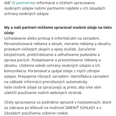
IAB“ (
9
partnerov
). Informácie o účeloch spracovania
Allegro Ads - kurz pre predajcov
osobných údajov našimi partnermi nájdete v ich zásadách
ochrany osobných údajov.
VIAC
WEBINÁR
24/7
My a naši partneri môžeme spracúvať osobné údaje na tieto
5 dôvodov, prečo mať reklamu na
účely:
Potrebujete pomoc?
Allegro
Uchovávanie alebo prístup k informáciám na zariadení
.
Personalizovaná reklama a obsah, meranie reklamy a obsahu,
Kontaktujte nás
prieskum cieľových skupín a vývoj služieb
.
Zaručenie
bezpečnosti, predchádzanie a odhaľovanie podvodov a
oprava porúch
.
Poskytovanie a prezentovanie reklamy a
obsahu
.
Uloženie volieb ochrany osobných údajov a ich
Opýtajte sa komunity
komunikácia
.
Porovnávať a spájať údaje z iných zdrojov
údajov
.
Prepojenie rôznych zariadení
.
Identifikácia zariadení
na základe informácií prenášaných automaticky
.
Prejdite do Allegro Komunity
Vaše osobné údaje sa spracúvajú aj preto, aby sme vám
uľahčili používanie našich webových stránok.
Účely spracovania sú podrobne opísané v nastaveniach, ktoré
sa zobrazia po kliknutí na možnosť ZMENIŤ SÚHLASY a v
Zásadách používania súborov cookie.