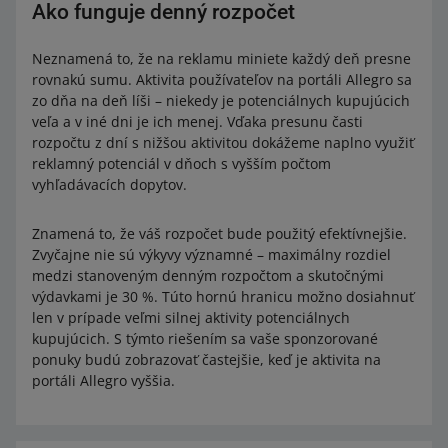
Ako funguje denný rozpočet
Neznamená to, že na reklamu miniete každý deň presne
rovnakú sumu. Aktivita používateľov na portáli Allegro sa
zo dňa na deň líši – niekedy je potenciálnych kupujúcich
veľa a v iné dni je ich menej. Vďaka presunu časti
rozpočtu z dní s nižšou aktivitou dokážeme naplno využiť
reklamný potenciál v dňoch s vyšším počtom
vyhľadávacích dopytov.
Znamená to, že váš rozpočet bude použitý efektívnejšie.
Zvyčajne nie sú výkyvy významné – maximálny rozdiel
medzi stanoveným denným rozpočtom a skutočnými
výdavkami je 30 %. Túto hornú hranicu možno dosiahnuť
len v prípade veľmi silnej aktivity potenciálnych
kupujúcich. S týmto riešením sa vaše sponzorované
ponuky budú zobrazovať častejšie, keď je aktivita na
portáli Allegro vyššia.