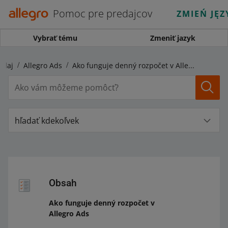
Pomoc pre predajcov
ZMIEŃ JĘZ
Vybrať tému
Zmeniť jazyk
edaj
Allegro Ads
Ako funguje denný rozpočet v Allegro Ads
hľadať kdekoľvek
Obsah
Ako funguje denný rozpočet v
Allegro Ads