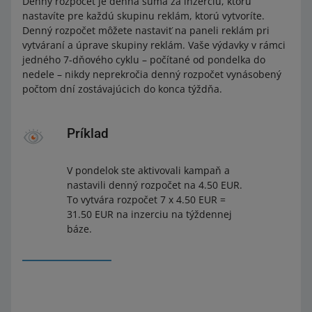
Denný rozpočet je denná suma za inzerciu, ktorú
nastavíte pre každú skupinu reklám, ktorú vytvoríte.
Denný rozpočet môžete nastaviť na paneli reklám pri
vytváraní a úprave skupiny reklám. Vaše výdavky v rámci
jedného 7-dňového cyklu – počítané od pondelka do
nedele – nikdy neprekročia denný rozpočet vynásobený
počtom dní zostávajúcich do konca týždňa.
Príklad
V pondelok ste aktivovali kampaň a
nastavili denný rozpočet na 4.50 EUR.
To vytvára rozpočet 7 x 4.50 EUR =
31.50 EUR na inzerciu na týždennej
báze.