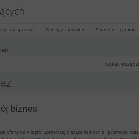
jących
większaj sprzedaż
Obsługa zamówień
Sprzedaż za granicę
reści
szukaj wszędz
daż
ój biznes
je oferty na Allegro. Sprawdzaj bieżące kampanie i promocje, dzięk
się też z
dodatkowymi materiałami
, które pomogą Ci rozpocząć dzi