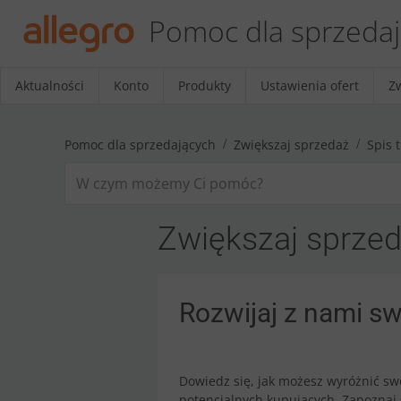
Pomoc dla sprzeda
Aktualności
Konto
Produkty
Ustawienia ofert
Z
Pomoc dla sprzedających
Zwiększaj sprzedaż
Spis t
Zwiększaj sprze
Rozwijaj z nami sw
Dowiedz się, jak możesz wyróżnić swo
potencjalnych kupujących. Zapoznaj 