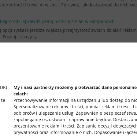
sparentności treści AI w sieci. Sprawdź, jak dostosować do nich sw
legro Ads: sprawdź pełną historię zmian w kampaniach
j opcji zyskasz jeszcze większą przejrzystość swoich działań reklam
. Poznaj szczegóły.
ZOBACZ STARSZE
SDK)
My i nasi partnerzy możemy przetwarzać dane personaln
celach:
 że
Przechowywanie informacji na urządzeniu lub dostęp do ni
Spersonalizowane reklamy i treści, pomiar reklam i treści, 
odbiorców i ulepszanie usług
.
Zapewnienie bezpieczeństwa
zapobieganie oszustwom i naprawianie błędów
.
Dostarczani
prezentowanie reklam i treści
.
Zapisanie decyzji dotyczącyc
prywatności oraz informowanie o nich
.
Dopasowanie i łącze