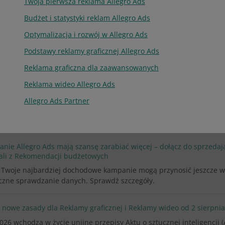
Twoja pierwsza reklama Allegro Ads
Budżet i statystyki reklam Allegro Ads
orii
Optymalizacja i rozwój w Allegro Ads
Podstawy reklamy graficznej Allegro Ads
pania Back to school 2026!
towała kampania Back to school 2026. Wciąż możesz zgłaszać do nie
Reklama graficzna dla zaawansowanych
Reklama wideo Allegro Ads
oferty do kolejnych edycji Allegro Days i Allegro Days AlleObniżka!
Allegro Ads Partner
yjmujemy zgłoszenia ofert do kolejnej edycji naszych akcji i dodat
wy – AlleObniżka! Sprawdź szczegóły wszystkich akcji.
nie Allegro Ads mają szansę zarabiać więcej – dołącz do sprzedają
tali z Rekomendacji budżetowych
 Twoje najbardziej dochodowe kampanie mogą przynosić jeszcze wyż
czne sprawdzanie danych. Sprawdź szczegóły.
: nowe zasady dla Reklamy graficznej i Reklamy wideo od 2 sierpnia
2026 wchodzą w życie unijne przepisy Aktu o sztucznej inteligencji 