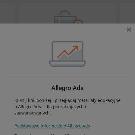
Kampanie i programy
O kampaniach, akcjach i programach
Spr
partnerskich
All
Allegro Ads
AlleObniżka
Kliknij link poniżej i przeglądaj materiały edukacyjne
Allegro Ceny
o Allegro Ads – dla początkujących i
Gwarancja najniższej ceny
zaawansowanych.
Inne kampanie i akcje
Podstawowe informacje o Allegro Ads