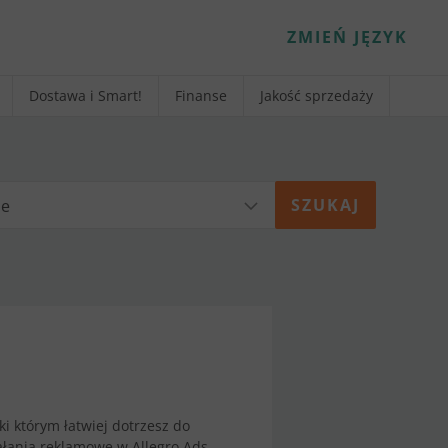
ZMIEŃ JĘZYK
Dostawa i Smart!
Finanse
Jakość sprzedaży
ie
i którym łatwiej dotrzesz do
ałania reklamowe w Allegro Ads.