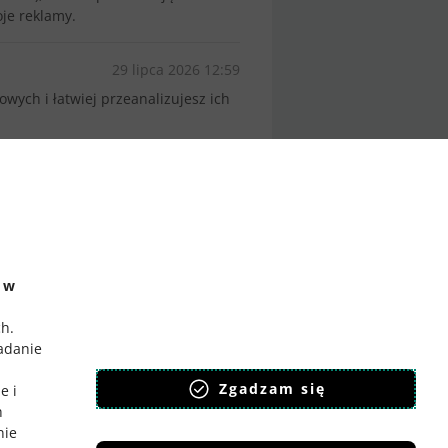
oje reklamy.
29 lipca 2026 12:59
owych i łatwiej przeanalizujesz ich
e w
ch
.
badanie
,
Zgadzam się
e i
h
nie