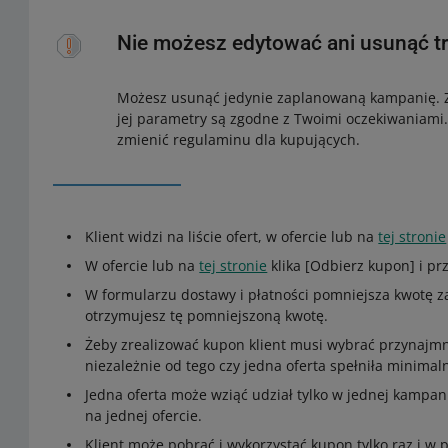
Nie możesz edytować ani usunąć t
Możesz usunąć jedynie zaplanowaną kampanię. Z
jej parametry są zgodne z Twoimi oczekiwaniami
zmienić regulaminu dla kupujących.
Klient widzi na liście ofert, w ofercie lub na
tej stronie
W ofercie lub na
tej stronie
klika [Odbierz kupon] i pr
W formularzu dostawy i płatności pomniejsza kwotę z
otrzymujesz tę pomniejszoną kwotę.
Żeby zrealizować kupon klient musi wybrać przynajmni
niezależnie od tego czy jedna oferta spełniła minima
Jedna oferta może wziąć udział tylko w jednej kampan
na jednej ofercie.
Klient może pobrać i wykorzystać kupon tylko raz i w 