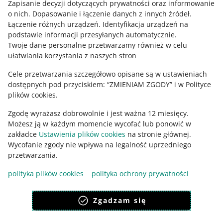
konkretne oferty z udziału w programie.
Zapisanie decyzji dotyczących prywatności oraz informowanie
Twój klient w ciągu 30 dni. Robimy to, aby większa liczba
Potrzebujesz pomocy?
o nich
.
Dopasowanie i łączenie danych z innych źródeł
.
kupujących miała szansę zrobić zakupy u Ciebie w
Łączenie różnych urządzeń
.
Identyfikacja urządzeń na
atrakcyjnej cenie i w przyszłości do Ciebie powrócić.
SKONTAKTUJ SIĘ Z NAMI
podstawie informacji przesyłanych automatycznie
.
Dodatkowo, limity chronią przed tym, by jeden kupujący
Twoje dane personalne przetwarzamy również w celu
nie wykupił Twoich stanów magazynowych w obniżonych
ułatwiania korzystania z naszych stron
cenach.
Cele przetwarzania szczegółowo opisane są w ustawieniach
dostępnych pod przyciskiem: “ZMIENIAM ZGODY” i w Polityce
plików cookies.
Zgodę wyrażasz dobrowolnie i jest ważna 12 miesięcy.
Możesz ją w każdym momencie wycofać lub ponowić w
zakładce
Ustawienia plików cookies
na stronie głównej.
Wycofanie zgody nie wpływa na legalność uprzedniego
Ta strona jest też dostępna w innych językach
przetwarzania.
polityka plików cookies
polityka ochrony prywatności
wygląd:
motyw jasny
Zgadzam się