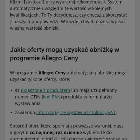
Kliknij [zastosuj] przy wybranej rekomendacji. System
automatycznie uwzględni tę wartość w kolejnych
kwalifikacjach. To Ty decydujesz, czy chcesz z skorzystać
z naszych podpowiedzi. W każdej chwili możesz wpisać
własną wartość obniżki.
Jakie oferty mogą uzyskać obniżkę w
programie Allegro Ceny
W programie
Allegro Ceny
automatyczną obniżkę mogą
uzyskać tylko te oferty, które:
są
połączone z produktem
lub mają uzupełniony
numer GTIN (
kod EAN
) produktu w formularzu
wystawiania
zawierają
informację, że wystawiasz faktury VAT
.
Spośród ofert, które spełniają powyższe warunki, nasz
algorytm
co najmniej raz dziennie
wybiera te do
automatycznej obniżki. Jeśli chcesz zwiększyć szanse na