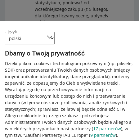
statystykach, ponieważ od
wcześniejszego zakupu (z 5 lutego),
dla którego liczymy ocenę, upłynęły
3 dni.
język
Dbamy o Twoją prywatność
Dlaczego to zrobimy
Dzięki plikom cookies i technologiom pokrewnym
(np. piksele,
SDK)
oraz przetwarzaniu Twoich danych osobowych
(między
Dzięki tej zmianie kupujący będzie mógł w jednej chwili
innymi unikalne identyfikatory, dane przeglądarki)
, możemy
ocenić kilka zakupów u Ciebie i więcej tych ocen
zapewnić, że dopasujemy do Ciebie wyświetlane treści.
będziemy mogli uwzględnić w Twoich statystykach.
Wyrażając zgodę na przechowywanie informacji na
urządzeniu końcowym lub dostęp do nich i przetwarzanie
danych (w tym w obszarze profilowania, analiz rynkowych i
statystycznych) sprawiasz, że łatwiej będzie odnaleźć Ci w
Jak oceniasz te zmiany/nowości?
Allegro dokładnie to, czego szukasz i potrzebujesz.
Administratorem Twoich danych osobowych będzie Allegro a
0 - Porażka
10 - Rewelacja
w niektórych przypadkach nasi partnerzy (
17
partnerów
), w
tym tzw. “Zaufani Partnerzy IAB Europe” (
9
partnerów
).
0
1
2
3
4
5
6
7