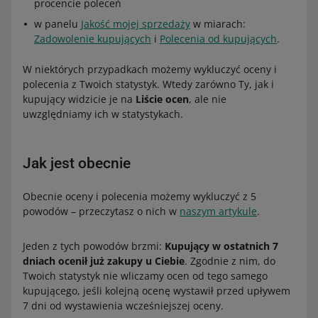
procencie poleceń
w panelu
Jakość mojej sprzedaży
w miarach:
Zadowolenie kupujących
i
Polecenia od kupujących
.
W niektórych przypadkach możemy wykluczyć oceny i
polecenia z Twoich statystyk. Wtedy zarówno Ty, jak i
kupujący widzicie je na
Liście ocen
, ale nie
uwzględniamy ich w statystykach.
Jak jest obecnie
Obecnie oceny i polecenia możemy wykluczyć z 5
powodów – przeczytasz o nich w
naszym artykule
.
Jeden z tych powodów brzmi:
Kupujący w ostatnich 7
dniach ocenił już zakupy u Ciebie
. Zgodnie z nim, do
Twoich statystyk nie wliczamy ocen od tego samego
kupującego, jeśli kolejną ocenę wystawił przed upływem
7 dni od wystawienia wcześniejszej oceny.