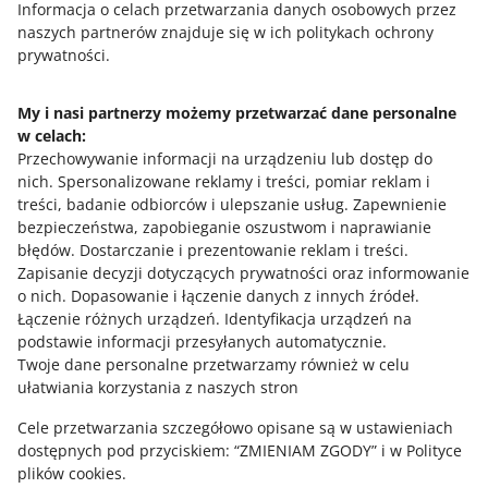
Informacja o celach przetwarzania danych osobowych przez
naszych partnerów znajduje się w ich politykach ochrony
8
9
10
prywatności.
My i nasi partnerzy możemy przetwarzać dane personalne
w celach:
Potrzebujesz pomocy?
Przechowywanie informacji na urządzeniu lub dostęp do
nich
.
Spersonalizowane reklamy i treści, pomiar reklam i
Skontaktuj się z nami
treści, badanie odbiorców i ulepszanie usług
.
Zapewnienie
bezpieczeństwa, zapobieganie oszustwom i naprawianie
błędów
.
Dostarczanie i prezentowanie reklam i treści
.
Zapisanie decyzji dotyczących prywatności oraz informowanie
Zapytaj społeczność
o nich
.
Dopasowanie i łączenie danych z innych źródeł
.
Łączenie różnych urządzeń
.
Identyfikacja urządzeń na
podstawie informacji przesyłanych automatycznie
.
Zajrzyj na Allegro Gadane
Twoje dane personalne przetwarzamy również w celu
ułatwiania korzystania z naszych stron
Cele przetwarzania szczegółowo opisane są w ustawieniach
dostępnych pod przyciskiem: “ZMIENIAM ZGODY” i w Polityce
plików cookies.