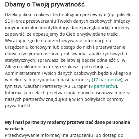
Dbamy o Twoją prywatność
5 MIN
SZYBKA WSKAZÓWKA
Dzięki plikom cookies i technologiom pokrewnym
(np. piksele,
Zasilenie zwrotu środków do
SDK)
oraz przetwarzaniu Twoich danych osobowych
(między
kupującego
innymi unikalne identyfikatory, dane przeglądarki)
, możemy
zapewnić, że dopasujemy do Ciebie wyświetlane treści.
2 MIN
Wyrażając zgodę na przechowywanie informacji na
SZYBKA WSKAZÓWKA
urządzeniu końcowym lub dostęp do nich i przetwarzanie
Opłaty na Allegro bez tajemnic
danych (w tym w obszarze profilowania, analiz rynkowych i
statystycznych) sprawiasz, że łatwiej będzie odnaleźć Ci w
Allegro dokładnie to, czego szukasz i potrzebujesz.
6 MIN
Administratorem Twoich danych osobowych będzie Allegro a
SZYBKA WSKAZÓWKA
w niektórych przypadkach nasi partnerzy (
17
partnerów
), w
Jak ustawić wypłaty pieniędzy ze
tym tzw. “Zaufani Partnerzy IAB Europe” (
9
partnerów
).
sprzedaży
Informacja o celach przetwarzania danych osobowych przez
naszych partnerów znajduje się w ich politykach ochrony
PODCAST
prywatności.
WIĘCEJ
039: Zarządzanie budżetem firmy -
Tomasz Saulewicz
My i nasi partnerzy możemy przetwarzać dane personalne
w celach:
Potrzebujesz pomocy?
Przechowywanie informacji na urządzeniu lub dostęp do