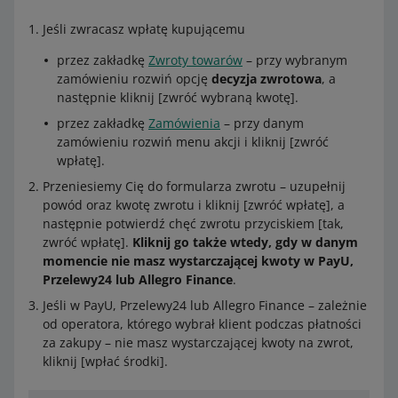
Jeśli zwracasz wpłatę kupującemu
przez zakładkę
Zwroty towarów
– przy wybranym
zamówieniu rozwiń opcję
decyzja zwrotowa
, a
następnie kliknij [zwróć wybraną kwotę].
przez zakładkę
Zamówienia
– przy danym
zamówieniu rozwiń menu akcji i kliknij [zwróć
wpłatę].
Przeniesiemy Cię do formularza zwrotu – uzupełnij
powód oraz kwotę zwrotu i kliknij [zwróć wpłatę], a
następnie potwierdź chęć zwrotu przyciskiem [tak,
zwróć wpłatę].
Kliknij go także wtedy, gdy w danym
momencie nie masz wystarczającej kwoty w PayU,
Przelewy24 lub Allegro Finance
.
Jeśli w PayU, Przelewy24 lub Allegro Finance – zależnie
od operatora, którego wybrał klient podczas płatności
za zakupy – nie masz wystarczającej kwoty na zwrot,
kliknij [wpłać środki].