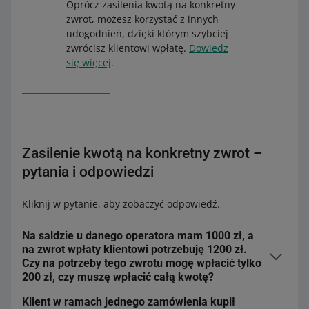
Oprócz zasilenia kwotą na konkretny
zwrot, możesz korzystać z innych
udogodnień, dzięki którym szybciej
zwrócisz klientowi wpłatę.
Dowiedz
się więcej
.
Zasilenie kwotą na konkretny zwrot –
pytania i odpowiedzi
Kliknij w pytanie, aby zobaczyć odpowiedź.
Na saldzie u danego operatora mam 1000 zł, a
na zwrot wpłaty klientowi potrzebuję 1200 zł.
Czy na potrzeby tego zwrotu mogę wpłacić tylko
200 zł, czy muszę wpłacić całą kwotę?
Klient w ramach jednego zamówienia kupił
W tej sytuacji musisz wpłacić 1200 zł, ponieważ kwota