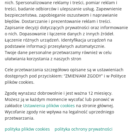
nich
.
Spersonalizowane reklamy i treści, pomiar reklam i
Skontaktuj się z nami
treści, badanie odbiorców i ulepszanie usług
.
Zapewnienie
bezpieczeństwa, zapobieganie oszustwom i naprawianie
błędów
.
Dostarczanie i prezentowanie reklam i treści
.
Zapisanie decyzji dotyczących prywatności oraz informowanie
Zapytaj społeczność
o nich
.
Dopasowanie i łączenie danych z innych źródeł
.
Łączenie różnych urządzeń
.
Identyfikacja urządzeń na
podstawie informacji przesyłanych automatycznie
.
Zajrzyj na Allegro Gadane
Twoje dane personalne przetwarzamy również w celu
ułatwiania korzystania z naszych stron
Cele przetwarzania szczegółowo opisane są w ustawieniach
dostępnych pod przyciskiem: “ZMIENIAM ZGODY” i w Polityce
plików cookies.
Zgodę wyrażasz dobrowolnie i jest ważna 12 miesięcy.
Możesz ją w każdym momencie wycofać lub ponowić w
zakładce
Ustawienia plików cookies
na stronie głównej.
Wycofanie zgody nie wpływa na legalność uprzedniego
Ta strona jest też dostępna w innych językach
przetwarzania.
polityka plików cookies
polityka ochrony prywatności
wygląd:
motyw jasny