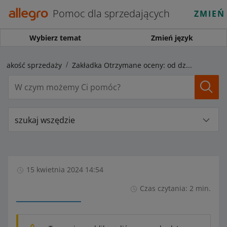
Pomoc dla sprzedających
ZMIEŃ
Wybierz temat
Zmień język
Jakość sprzedaży
Zakładka Otrzymane oceny: od dziś przy wybranych ocenach możesz zobaczyć ich uzasadnienia
szukaj wszędzie
15 kwietnia 2024 14:54
Czas czytania: 2 min.