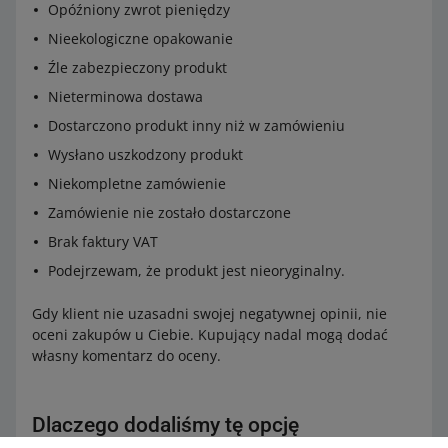
Opóźniony zwrot pieniędzy
Nieekologiczne opakowanie
Źle zabezpieczony produkt
Nieterminowa dostawa
Dostarczono produkt inny niż w zamówieniu
Wysłano uszkodzony produkt
Niekompletne zamówienie
Zamówienie nie zostało dostarczone
Brak faktury VAT
Podejrzewam, że produkt jest nieoryginalny.
Gdy klient nie uzasadni swojej negatywnej opinii, nie
oceni zakupów u Ciebie. Kupujący nadal mogą dodać
własny komentarz do oceny.
Dlaczego dodaliśmy tę opcję