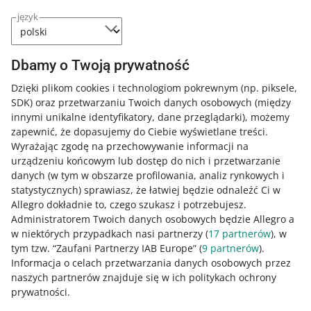
Spora część kupujących nie dodaje komentarzy do
język
swoich ocen. To sprawia, że nie każdy sprzedający wie,
co wpłynęło na pozytywne lub negatywne doświadczenia
zakupowe danego klienta. Dzięki uzasadnieniom dowiesz
Dbamy o Twoją prywatność
się:
Dzięki plikom cookies i technologiom pokrewnym
(np. piksele,
co kupujący najbardziej doceniają podczas zakupów u
SDK)
oraz przetwarzaniu Twoich danych osobowych
(między
Ciebie
oraz
innymi unikalne identyfikatory, dane przeglądarki)
, możemy
zapewnić, że dopasujemy do Ciebie wyświetlane treści.
co możesz poprawić, aby klienci polecali zakupy w
Wyrażając zgodę na przechowywanie informacji na
Twoim sklepie.
urządzeniu końcowym lub dostęp do nich i przetwarzanie
danych (w tym w obszarze profilowania, analiz rynkowych i
statystycznych) sprawiasz, że łatwiej będzie odnaleźć Ci w
Jak oceniasz te zmiany/nowości?
Allegro dokładnie to, czego szukasz i potrzebujesz.
Administratorem Twoich danych osobowych będzie Allegro a
0 - Porażka
10 - Rewelacja
w niektórych przypadkach nasi partnerzy (
17
partnerów
), w
tym tzw. “Zaufani Partnerzy IAB Europe” (
9
partnerów
).
0
1
2
3
4
5
6
7
Informacja o celach przetwarzania danych osobowych przez
naszych partnerów znajduje się w ich politykach ochrony
8
9
10
prywatności.