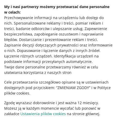
My i nasi partnerzy możemy przetwarzać dane personalne
w celach:
Potrzebujesz pomocy?
Przechowywanie informacji na urządzeniu lub dostęp do
nich
.
Spersonalizowane reklamy i treści, pomiar reklam i
Skontaktuj się z nami
treści, badanie odbiorców i ulepszanie usług
.
Zapewnienie
bezpieczeństwa, zapobieganie oszustwom i naprawianie
błędów
.
Dostarczanie i prezentowanie reklam i treści
.
Zapisanie decyzji dotyczących prywatności oraz informowanie
Zapytaj społeczność
o nich
.
Dopasowanie i łączenie danych z innych źródeł
.
Łączenie różnych urządzeń
.
Identyfikacja urządzeń na
podstawie informacji przesyłanych automatycznie
.
Zajrzyj na Allegro Gadane
Twoje dane personalne przetwarzamy również w celu
ułatwiania korzystania z naszych stron
Cele przetwarzania szczegółowo opisane są w ustawieniach
dostępnych pod przyciskiem: “ZMIENIAM ZGODY” i w Polityce
plików cookies.
Zgodę wyrażasz dobrowolnie i jest ważna 12 miesięcy.
Możesz ją w każdym momencie wycofać lub ponowić w
zakładce
Ustawienia plików cookies
na stronie głównej.