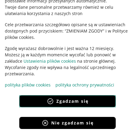
podstawie informacji przesyłanych automatycznie
.
Zajrzyj na Allegro Gadane
Twoje dane personalne przetwarzamy również w celu
ułatwiania korzystania z naszych stron
Cele przetwarzania szczegółowo opisane są w ustawieniach
dostępnych pod przyciskiem: “ZMIENIAM ZGODY” i w Polityce
plików cookies.
Zgodę wyrażasz dobrowolnie i jest ważna 12 miesięcy.
Możesz ją w każdym momencie wycofać lub ponowić w
zakładce
Ustawienia plików cookies
na stronie głównej.
Wycofanie zgody nie wpływa na legalność uprzedniego
Ta strona jest też dostępna w innych językach
przetwarzania.
polityka plików cookies
polityka ochrony prywatności
wygląd:
motyw jasny
Zgadzam się
Nie zgadzam się
Serwisy Grupy Allegro