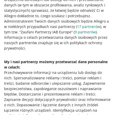
zwiększonych obostrzeniach
danych (w tym w obszarze profilowania, analiz rynkowych i
statystycznych) sprawiasz, że łatwiej będzie odnaleźć Ci w
Allegro dokładnie to, czego szukasz i potrzebujesz.
WEBINAR
24/7
Administratorem Twoich danych osobowych będzie Allegro a
75 znaków, dla których tytuł oferty na
w niektórych przypadkach nasi partnerzy (
17
partnerów
), w
Allegro jest ważny
tym tzw. “Zaufani Partnerzy IAB Europe” (
9
partnerów
).
Informacja o celach przetwarzania danych osobowych przez
naszych partnerów znajduje się w ich politykach ochrony
PODCAST
prywatności.
WIĘCEJ
008: Zwroty, reklamacje, regulamin
sprzedaży. Jak uniknąć najczęściej
popełnianych błędów? - Sebastian
My i nasi partnerzy możemy przetwarzać dane personalne
Kovacs
w celach:
Potrzebujesz pomocy?
Przechowywanie informacji na urządzeniu lub dostęp do
PODCAST
nich
.
Spersonalizowane reklamy i treści, pomiar reklam i
045: Czy dezinformacja wpływa na
Skontaktuj się z nami
treści, badanie odbiorców i ulepszanie usług
.
Zapewnienie
Twój biznes? - Katarzyna Bąkowicz
bezpieczeństwa, zapobieganie oszustwom i naprawianie
błędów
.
Dostarczanie i prezentowanie reklam i treści
.
Zapisanie decyzji dotyczących prywatności oraz informowanie
PODCAST
Zapytaj społeczność
o nich
.
Dopasowanie i łączenie danych z innych źródeł
.
051: Prawne aspekty prowadzenia
Łączenie różnych urządzeń
sklepu internetowego - Marcin Tomczak
.
Identyfikacja urządzeń na