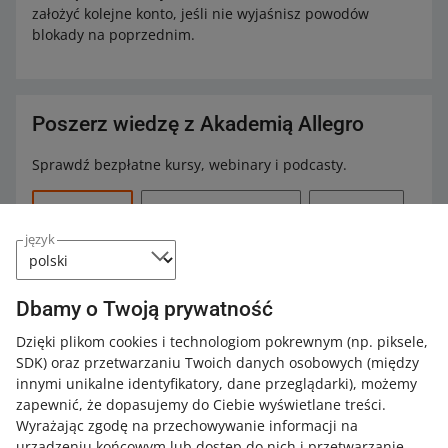
założyć kolejne konto, jeśli nie wyjaśnisz powodów
blokady na poprzednim.
Poszerz wiedzę z Akademią Allegro
Sprawdź bezpłatne kursy, webinary i podcasty.
Wszystkie
(6)
Szybkie wskazówki
(2)
Podcasty
(3)
język
Webinary
(1)
Dbamy o Twoją prywatność
7 MIN
SZYBKA WSKAZÓWKA
Zasady tworzenia miniaturek na Allegro
Dzięki plikom cookies i technologiom pokrewnym
(np. piksele,
(Q&A)
SDK)
oraz przetwarzaniu Twoich danych osobowych
(między
innymi unikalne identyfikatory, dane przeglądarki)
, możemy
zapewnić, że dopasujemy do Ciebie wyświetlane treści.
5 MIN
SZYBKA WSKAZÓWKA
Wyrażając zgodę na przechowywanie informacji na
Zapytaj eksperta Allegro: Produkty o
urządzeniu końcowym lub dostęp do nich i przetwarzanie