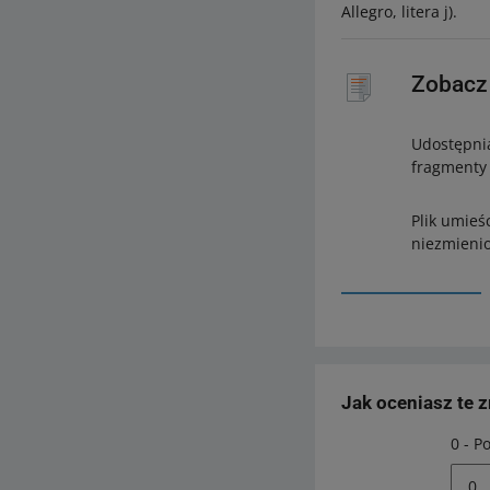
Allegro, litera j).
Zobacz 
Udostępnia
fragmenty 
Plik umieś
niezmienio
Jak oceniasz te 
0 - P
0