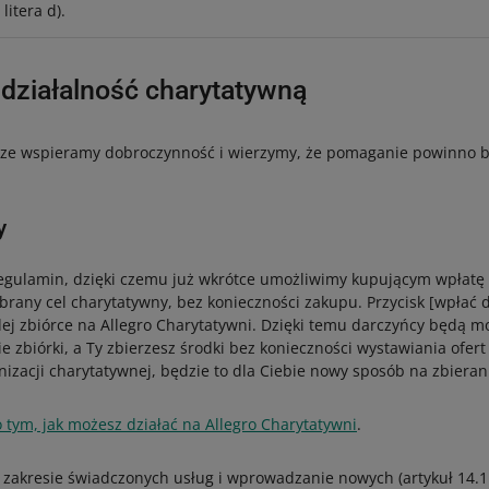
litera d).
 działalność charytatywną
sze wspieramy dobroczynność i wierzymy, że pomaganie powinno b
y
regulamin, dzięki czemu już wkrótce umożliwimy kupującym wpłatę
rany cel charytatywny, bez konieczności zakupu. Przycisk [wpłać 
dej zbiórce na Allegro Charytatywni. Dzięki temu darczyńcy będą m
e zbiórki, a Ty zbierzesz środki bez konieczności wystawiania ofer
anizacji charytatywnej, będzie to dla Ciebie nowy sposób na zbiera
o tym, jak możesz działać na Allegro Charytatywni
.
 zakresie świadczonych usług i wprowadzanie nowych (artykuł 14.