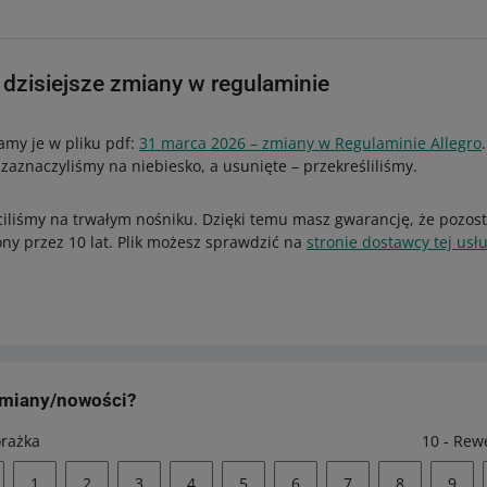
dzisiejsze zmiany w regulaminie
my je w pliku pdf:
31 marca 2026 – zmiany w Regulaminie Allegro
zaznaczyliśmy na niebiesko, a usunięte – przekreśliliśmy.
ciliśmy na trwałym nośniku. Dzięki temu masz gwarancję, że pozos
ny przez 10 lat. Plik możesz sprawdzić na
stronie dostawcy tej usłu
zmiany/nowości?
orażka
10 - Rew
1
2
3
4
5
6
7
8
9