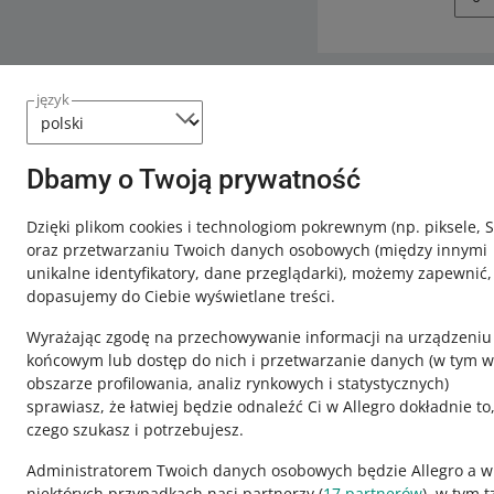
język
Potrzebujesz
Skontaktuj
Dbamy o Twoją prywatność
Dzięki plikom cookies i technologiom pokrewnym
(np. piksele, 
oraz przetwarzaniu Twoich danych osobowych
(między innymi
unikalne identyfikatory, dane przeglądarki)
, możemy zapewnić,
dopasujemy do Ciebie wyświetlane treści.
Wyrażając zgodę na przechowywanie informacji na urządzeniu
końcowym lub dostęp do nich i przetwarzanie danych (w tym w
obszarze profilowania, analiz rynkowych i statystycznych)
sprawiasz, że łatwiej będzie odnaleźć Ci w Allegro dokładnie to
czego szukasz i potrzebujesz.
Ta strona jest też dostępna w innych językach
Administratorem Twoich danych osobowych będzie Allegro a w
niektórych przypadkach nasi partnerzy (
17
partnerów
), w tym t