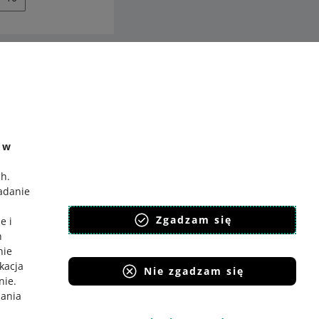
ć
o Gadane
e w
ch
.
badanie
,
Zgadzam się
e i
h
nie
ikacja
Nie zgadzam się
nie
.
iania