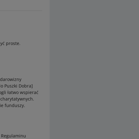
yć proste.
 darowizny
do Puszki Dobra]
ogli łatwo wspierać
t charytatywnych.
nie funduszy.
1 Regulaminu