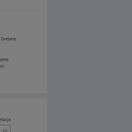
. Dodane
tanie
gi
.
elacja
10