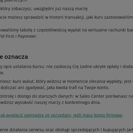
 który zobaczysz, uwzględni już naszą marżę
cie możesz sprawdzić w historii transakcji, jaki kurs zastosowaliśm
owaliśmy tabelę z częstotliwością wypłat na wirtualne rachunki b
ld First i Payoneer.
ie oznacza
y opis ustalania kursu: nie zaskoczą Cię żadne ukryte opłaty i dod
ie.
aniesz: kurs walut, który widzisz w momencie zlecania wypłaty, jest
doliczać ani zgadywać, jaka kwota trafi na Twoje konto.
ontrolę i dostęp do starszych danych: w Sales Center porównasz n
wdzisz wysokość naszej marży z konkretnego dnia.
jak wypłacić pieniądze ze sprzedaży, jeśli masz konto firmowe
.
nie działania serwisu oraz obsługi sprzedających i kupujących (art