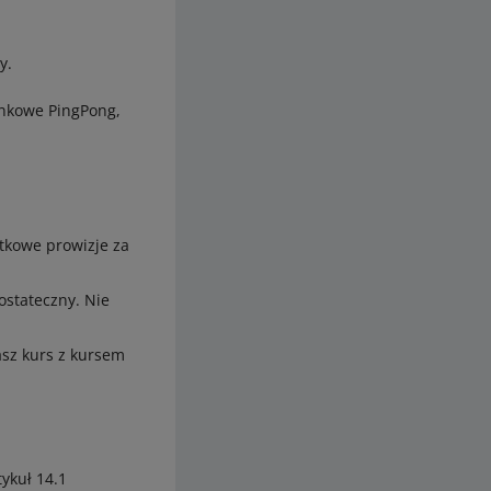
y.
ankowe PingPong,
atkowe prowizje za
 ostateczny. Nie
asz kurs z kursem
ykuł 14.1