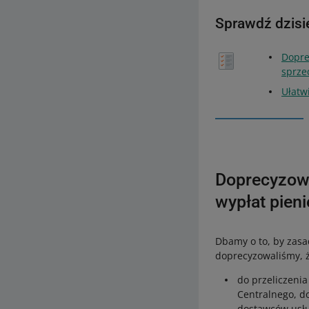
Sprawdź dzisi
Dopre
sprze
Ułatw
Doprecyzow
wypłat pien
Dbamy o to, by zasa
doprecyzowaliśmy, 
do przeliczeni
Centralnego, d
dostawców usłu