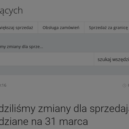
jących
większaj sprzedaż
Obsługa zamówień
Sprzedaż za granicę
Wprowadziliśmy zmiany dla sprzedających zapowiedziane na 31 marca
szukaj wszędz
0:16
ziliśmy zmiany dla sprzeda
dziane na 31 marca