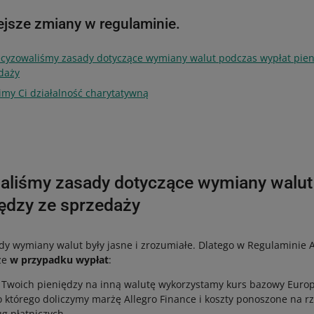
ejsze zmiany w regulaminie.
cyzowaliśmy zasady dotyczące wymiany walut podczas wypłat pien
daży
imy Ci działalność charytatywną
aliśmy zasady dotyczące wymiany walut
iędzy ze sprzedaży
dy wymiany walut były jasne i zrozumiałe. Dlatego w Regulaminie A
że
w przypadku wypłat
:
a Twoich pieniędzy na inną walutę wykorzystamy kurs bazowy Euro
o którego doliczymy marżę Allegro Finance i koszty ponoszone na 
g płatniczych