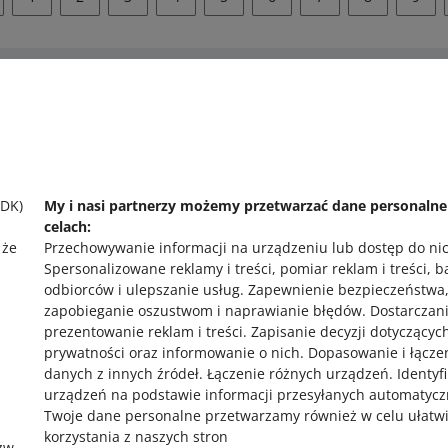
 pomocy?
Zapytaj społecznoś
 się z nami
Zajrzyj na Allegr
SDK)
My i nasi partnerzy możemy przetwarzać dane personaln
celach:
 że
Przechowywanie informacji na urządzeniu lub dostęp do ni
Spersonalizowane reklamy i treści, pomiar reklam i treści, 
odbiorców i ulepszanie usług
.
Zapewnienie bezpieczeństwa
zapobieganie oszustwom i naprawianie błędów
.
Dostarczani
prezentowanie reklam i treści
.
Zapisanie decyzji dotyczącyc
prywatności oraz informowanie o nich
.
Dopasowanie i łącze
,
danych z innych źródeł
.
Łączenie różnych urządzeń
.
Identyf
urządzeń na podstawie informacji przesyłanych automatycz
Twoje dane personalne przetwarzamy również w celu ułatw
korzystania z naszych stron
zw.