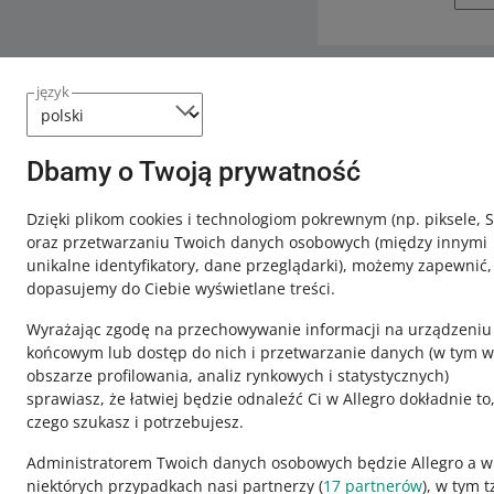
język
Potrzebujesz
Skontaktuj
Dbamy o Twoją prywatność
Dzięki plikom cookies i technologiom pokrewnym
(np. piksele, 
oraz przetwarzaniu Twoich danych osobowych
(między innymi
unikalne identyfikatory, dane przeglądarki)
, możemy zapewnić,
dopasujemy do Ciebie wyświetlane treści.
Wyrażając zgodę na przechowywanie informacji na urządzeniu
końcowym lub dostęp do nich i przetwarzanie danych (w tym w
obszarze profilowania, analiz rynkowych i statystycznych)
sprawiasz, że łatwiej będzie odnaleźć Ci w Allegro dokładnie to
czego szukasz i potrzebujesz.
Ta strona jest też dostępna w innych językach
Administratorem Twoich danych osobowych będzie Allegro a w
niektórych przypadkach nasi partnerzy (
17
partnerów
), w tym t