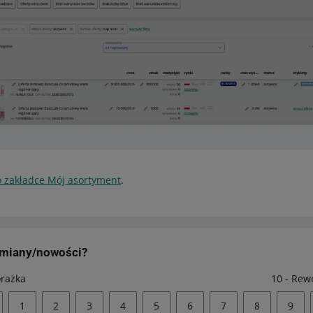
o zakładce Mój asortyment
.
zmiany/nowości?
orażka
10 - Rew
1
2
3
4
5
6
7
8
9