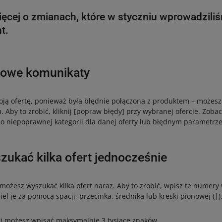
ięcej o zmianach, które w styczniu wprowadzili
t.
nowe komunikaty
oją ofertę, ponieważ była błędnie połączona z produktem – możes
. Aby to zrobić, kliknij [popraw błędy] przy wybranej ofercie. Zoba
 o niepoprawnej kategorii dla danej oferty lub błędnym parametrze
ukać kilka ofert jednocześnie
ożesz wyszukać kilka ofert naraz. Aby to zrobić, wpisz te numery
iel je za pomocą spacji, przecinka, średnika lub kreski pionowej (|)
i możesz wpisać maksymalnie 3 tysiące znaków.