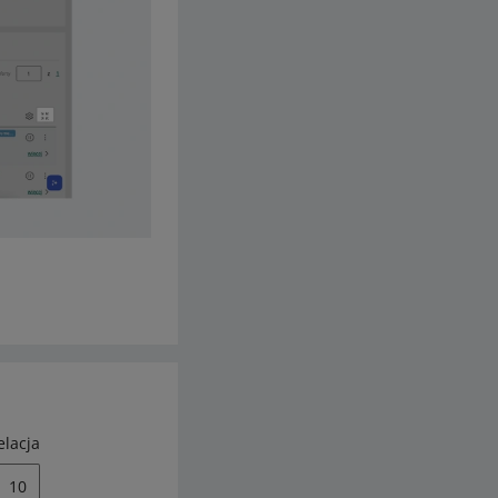
elacja
10