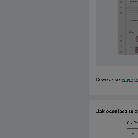
Dowiedz się
więcej 
Jak oceniasz te 
0 - P
0