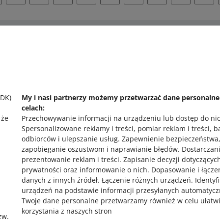
 pomocy?
Zapytaj społecznoś
 się z nami
Zajrzyj na Allegr
SDK)
My i nasi partnerzy możemy przetwarzać dane personaln
celach:
 że
Przechowywanie informacji na urządzeniu lub dostęp do ni
Spersonalizowane reklamy i treści, pomiar reklam i treści, 
odbiorców i ulepszanie usług
.
Zapewnienie bezpieczeństwa
zapobieganie oszustwom i naprawianie błędów
.
Dostarczani
prezentowanie reklam i treści
.
Zapisanie decyzji dotyczącyc
prywatności oraz informowanie o nich
.
Dopasowanie i łącze
,
danych z innych źródeł
.
Łączenie różnych urządzeń
.
Identyf
urządzeń na podstawie informacji przesyłanych automatycz
Twoje dane personalne przetwarzamy również w celu ułatw
korzystania z naszych stron
zw.