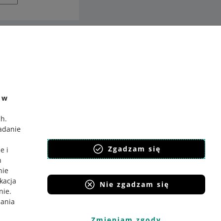
ć
o Gadane
e w
ch
.
badanie
,
Zgadzam się
e i
h
nie
ikacja
Nie zgadzam się
nie
.
iania
Zmieniam zgody