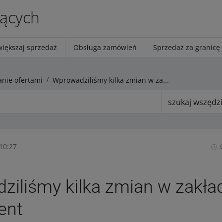
jących
większaj sprzedaż
Obsługa zamówień
Sprzedaż za granicę
anie ofertami
Wprowadziliśmy kilka zmian w zakładce Mój asortyment
szukaj wszędz
10:27
ziliśmy kilka zmian w zakła
ent