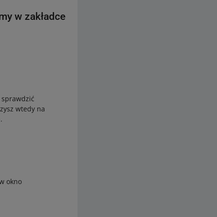
śmy w zakładce
z sprawdzić
czysz wtedy na
.
 w okno
.