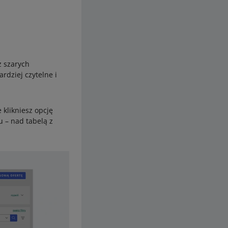
z szarych
rdziej czytelne i
 klikniesz opcję
u – nad tabelą z