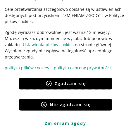
Cele przetwarzania szczegółowo opisane są w ustawieniach
dostępnych pod przyciskiem: “ZMIENIAM ZGODY” i w Polityce
plików cookies.
Zgodę wyrażasz dobrowolnie i jest ważna 12 miesięcy.
Możesz ją w każdym momencie wycofać lub ponowić w
zakładce
Ustawienia plików cookies
na stronie głównej.
Wycofanie zgody nie wpływa na legalność uprzedniego
Ta strona jest też dostępna w innych językach
przetwarzania.
polityka plików cookies
polityka ochrony prywatności
wygląd:
motyw jasny
Zgadzam się
Nie zgadzam się
Serwisy Grupy Allegro
Allegro.cz
Allegro.sk
Allegro.hu
Onedelivery.cz
Zmieniam zgody