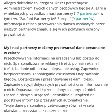
010: Metody dostaw na Allegro - Marta
Allegro dokładnie to, czego szukasz i potrzebujesz.
Wójcicka
Administratorem Twoich danych osobowych będzie Allegro a
w niektórych przypadkach nasi partnerzy (
17
partnerów
), w
tym tzw. “Zaufani Partnerzy IAB Europe” (
9
partnerów
).
PODCAST
Informacja o celach przetwarzania danych osobowych przez
046: Logistyka w e-commerce -
naszych partnerów znajduje się w ich politykach ochrony
Krzysztof Wieczorek
prywatności.
WIĘCEJ
My i nasi partnerzy możemy przetwarzać dane personalne
w celach:
Potrzebujesz pomocy?
Przechowywanie informacji na urządzeniu lub dostęp do
nich
.
Spersonalizowane reklamy i treści, pomiar reklam i
Skontaktuj się z nami
treści, badanie odbiorców i ulepszanie usług
.
Zapewnienie
bezpieczeństwa, zapobieganie oszustwom i naprawianie
błędów
.
Dostarczanie i prezentowanie reklam i treści
.
Zapisanie decyzji dotyczących prywatności oraz informowanie
Zapytaj społeczność
o nich
.
Dopasowanie i łączenie danych z innych źródeł
.
Łączenie różnych urządzeń
.
Identyfikacja urządzeń na
podstawie informacji przesyłanych automatycznie
.
Zajrzyj na Allegro Gadane
Twoje dane personalne przetwarzamy również w celu
ułatwiania korzystania z naszych stron