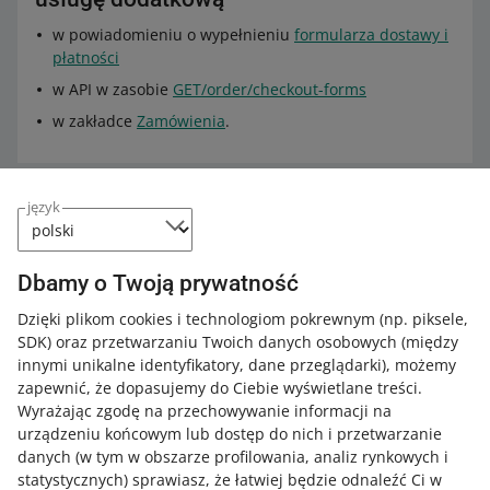
w powiadomieniu o wypełnieniu
formularza dostawy i
płatności
w API w zasobie
GET/order/checkout-forms
w zakładce
Zamówienia
.
język
Poszerz wiedzę z Akademią Allegro
Sprawdź bezpłatne kursy, webinary i podcasty.
Dbamy o Twoją prywatność
Wszystkie
(3)
Kursy
(1)
Podcasty
(2)
Dzięki plikom cookies i technologiom pokrewnym
(np. piksele,
SDK)
oraz przetwarzaniu Twoich danych osobowych
(między
KURS
innymi unikalne identyfikatory, dane przeglądarki)
, możemy
Dostawy wielkogabarytowe i usługi
zapewnić, że dopasujemy do Ciebie wyświetlane treści.
dodatkowe
Wyrażając zgodę na przechowywanie informacji na
urządzeniu końcowym lub dostęp do nich i przetwarzanie
danych (w tym w obszarze profilowania, analiz rynkowych i
PODCAST
statystycznych) sprawiasz, że łatwiej będzie odnaleźć Ci w