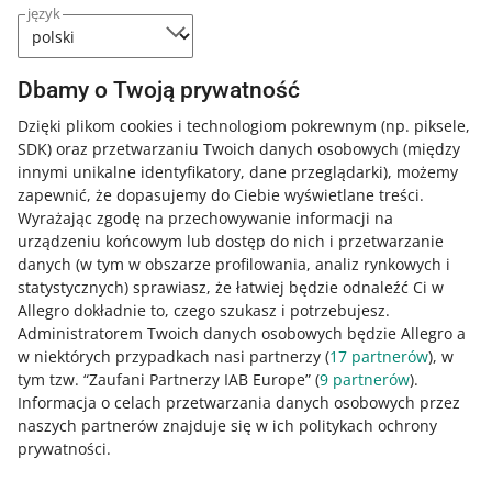
dostosować je jak najlepiej do potrzeb
język
sprzedających. Dlatego w zakładce
Mój asortyment
znajdziesz link do
krótkiej ankiety. Przejdziesz do niej,
Dbamy o Twoją prywatność
gdy klikniesz [Twoja opinia] na dole
zakładki. Daj nam znać, co Ci się
Dzięki plikom cookies i technologiom pokrewnym
(np. piksele,
podoba, a co powinniśmy poprawić.
SDK)
oraz przetwarzaniu Twoich danych osobowych
(między
Liczymy na Twoją pomoc!
innymi unikalne identyfikatory, dane przeglądarki)
, możemy
zapewnić, że dopasujemy do Ciebie wyświetlane treści.
Wyrażając zgodę na przechowywanie informacji na
urządzeniu końcowym lub dostęp do nich i przetwarzanie
danych (w tym w obszarze profilowania, analiz rynkowych i
statystycznych) sprawiasz, że łatwiej będzie odnaleźć Ci w
Jak oceniasz te zmiany/nowości?
Allegro dokładnie to, czego szukasz i potrzebujesz.
Administratorem Twoich danych osobowych będzie Allegro a
0 - Porażka
10 - Rewelacja
w niektórych przypadkach nasi partnerzy (
17
partnerów
), w
tym tzw. “Zaufani Partnerzy IAB Europe” (
9
partnerów
).
0
1
2
3
4
5
6
7
Informacja o celach przetwarzania danych osobowych przez
naszych partnerów znajduje się w ich politykach ochrony
8
9
10
prywatności.