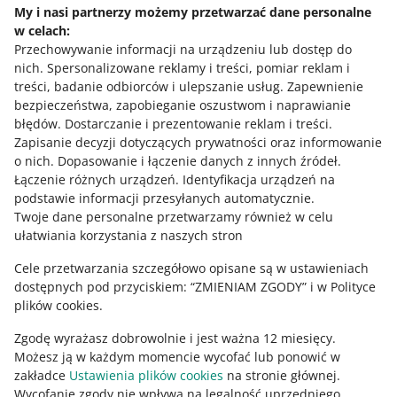
My i nasi partnerzy możemy przetwarzać dane personalne
w celach:
Potrzebujesz pomocy?
Przechowywanie informacji na urządzeniu lub dostęp do
nich
.
Spersonalizowane reklamy i treści, pomiar reklam i
Skontaktuj się z nami
treści, badanie odbiorców i ulepszanie usług
.
Zapewnienie
bezpieczeństwa, zapobieganie oszustwom i naprawianie
błędów
.
Dostarczanie i prezentowanie reklam i treści
.
Zapisanie decyzji dotyczących prywatności oraz informowanie
Zapytaj społeczność
o nich
.
Dopasowanie i łączenie danych z innych źródeł
.
Łączenie różnych urządzeń
.
Identyfikacja urządzeń na
podstawie informacji przesyłanych automatycznie
.
Zajrzyj na Allegro Gadane
Twoje dane personalne przetwarzamy również w celu
ułatwiania korzystania z naszych stron
Cele przetwarzania szczegółowo opisane są w ustawieniach
dostępnych pod przyciskiem: “ZMIENIAM ZGODY” i w Polityce
plików cookies.
Zgodę wyrażasz dobrowolnie i jest ważna 12 miesięcy.
Możesz ją w każdym momencie wycofać lub ponowić w
zakładce
Ustawienia plików cookies
na stronie głównej.
Wycofanie zgody nie wpływa na legalność uprzedniego