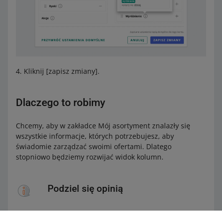
Kliknij [zapisz zmiany].
Dlaczego to robimy
Chcemy, aby w zakładce Mój asortyment znalazły się
wszystkie informacje, których potrzebujesz, aby
świadomie zarządzać swoimi ofertami. Dlatego
stopniowo będziemy rozwijać widok kolumn.
Podziel się opinią
Chcemy rozwijać to narzędzie i