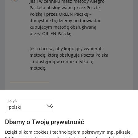
Jeśli w cenniku masz metody Allegro
Packeta obsługiwane przez Pocztę
Polską i przez ORLEN Paczkę –
domyślnie będziemy podpowiadać
kupującym metodę obsługiwaną
przez ORLEN Paczkę.
Jeśli chcesz, aby kupujący wybierali
metodę, którą obsługuje Poczta Polska
– udostępnij w cenniku tylko tę
metodę.
język
Jak ustawić godziny wysyłki tego samego
dnia dla nowych metod
Dbamy o Twoją prywatność
Godziny wysyłki tego samego dnia ustawisz osobno dla
Dzięki plikom cookies i technologiom pokrewnym
(np. piksele,
każdego z przewoźników w zakładce
Ustawienia godzin