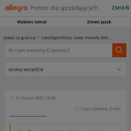
Pomoc dla sprzedających
ZMIEŃ
Wybierz temat
Zmień język
ostawy za granicę
Udostępniliśmy nowe metody Allegro Packeta do Czech, Słowacji i Węgier, które obsłuży ORLEN Paczka
szukaj wszędzie
11 marca 2025 12:42
Czas czytania: 3 min.