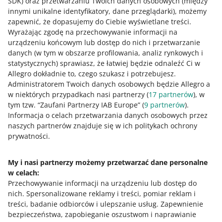
SDK)
oraz przetwarzaniu Twoich danych osobowych
(między
składania zamówień
w sekcji Pozostali przewoźnicy.
innymi unikalne identyfikatory, dane przeglądarki)
, możemy
zapewnić, że dopasujemy do Ciebie wyświetlane treści.
Wyrażając zgodę na przechowywanie informacji na
Zobacz szczegóły
urządzeniu końcowym lub dostęp do nich i przetwarzanie
Dla metod, które obsługuje Poczta Polska – weźmiemy
danych (w tym w obszarze profilowania, analiz rynkowych i
pod uwagę tak jak do tej pory godziny, które ustawisz
statystycznych) sprawiasz, że łatwiej będzie odnaleźć Ci w
w wierszu
Packeta / Zásilkovna
.
Jak oceniasz te zmiany/nowości?
Allegro dokładnie to, czego szukasz i potrzebujesz.
Administratorem Twoich danych osobowych będzie Allegro a
Dla metod, które obsługuje ORLEN Paczka – weźmiemy
0 - Porażka
10 - Rewelacja
w niektórych przypadkach nasi partnerzy (
17
partnerów
), w
pod uwagę godziny, które ustawisz w wierszu
ORLEN
tym tzw. “Zaufani Partnerzy IAB Europe” (
9
partnerów
).
Paczka
.
0
1
2
3
4
5
6
7
Informacja o celach przetwarzania danych osobowych przez
naszych partnerów znajduje się w ich politykach ochrony
8
9
10
prywatności.
My i nasi partnerzy możemy przetwarzać dane personalne
w celach:
Potrzebujesz pomocy?
Przechowywanie informacji na urządzeniu lub dostęp do
nich
.
Spersonalizowane reklamy i treści, pomiar reklam i
Skontaktuj się z nami
treści, badanie odbiorców i ulepszanie usług
.
Zapewnienie
bezpieczeństwa, zapobieganie oszustwom i naprawianie