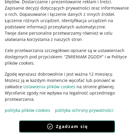
błędów
.
Dostarczanie i prezentowanie reklam i treści
.
Zapisanie decyzji dotyczących prywatności oraz informowanie
Zapytaj społeczność
o nich
.
Dopasowanie i łączenie danych z innych źródeł
.
Łączenie różnych urządzeń
.
Identyfikacja urządzeń na
podstawie informacji przesyłanych automatycznie
.
Zajrzyj na Allegro Gadane
Twoje dane personalne przetwarzamy również w celu
ułatwiania korzystania z naszych stron
Cele przetwarzania szczegółowo opisane są w ustawieniach
dostępnych pod przyciskiem: “ZMIENIAM ZGODY” i w Polityce
plików cookies.
Zgodę wyrażasz dobrowolnie i jest ważna 12 miesięcy.
Możesz ją w każdym momencie wycofać lub ponowić w
zakładce
Ustawienia plików cookies
na stronie głównej.
Wycofanie zgody nie wpływa na legalność uprzedniego
Ta strona jest też dostępna w innych językach
przetwarzania.
polityka plików cookies
polityka ochrony prywatności
wygląd:
motyw jasny
Zgadzam się