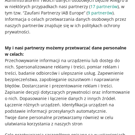
Administratorem Twoich danych osobowych będzie Allegro a
w niektórych przypadkach nasi partnerzy (
17
partnerów
), w
tym tzw. “Zaufani Partnerzy IAB Europe” (
9
partnerów
).
Potrzebujesz pomocy?
Informacja o celach przetwarzania danych osobowych przez
naszych partnerów znajduje się w ich politykach ochrony
prywatności.
Skontaktuj się z nami
My i nasi partnerzy możemy przetwarzać dane personalne
w celach:
Zapytaj społeczność
Przechowywanie informacji na urządzeniu lub dostęp do
nich
.
Spersonalizowane reklamy i treści, pomiar reklam i
treści, badanie odbiorców i ulepszanie usług
.
Zapewnienie
Zajrzyj na Allegro Gadane
bezpieczeństwa, zapobieganie oszustwom i naprawianie
błędów
.
Dostarczanie i prezentowanie reklam i treści
.
Zapisanie decyzji dotyczących prywatności oraz informowanie
o nich
.
Dopasowanie i łączenie danych z innych źródeł
.
Łączenie różnych urządzeń
.
Identyfikacja urządzeń na
podstawie informacji przesyłanych automatycznie
.
Twoje dane personalne przetwarzamy również w celu
ułatwiania korzystania z naszych stron
Cele przetwarzania szczegółowo opisane są w ustawieniach