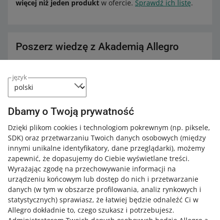
więcej niż jeden produkt
w ofercie.
Sprawdź ich listę
.
Poszerz wiedzę z Akademią Allegro
Sprawdź bezpłatne kursy, webinary i podcasty.
język
Wszystkie
(2)
Kursy
(1)
Szybkie wskazówki
(1)
Dbamy o Twoją prywatność
KURS
Katalog produktów Allegro - krok po
Dzięki plikom cookies i technologiom pokrewnym
(np. piksele,
kroku
SDK)
oraz przetwarzaniu Twoich danych osobowych
(między
innymi unikalne identyfikatory, dane przeglądarki)
, możemy
zapewnić, że dopasujemy do Ciebie wyświetlane treści.
5 MIN
SZYBKA WSKAZÓWKA
Wyrażając zgodę na przechowywanie informacji na
Zestawy ofertowe, czyli jak zwiększyć
urządzeniu końcowym lub dostęp do nich i przetwarzanie
wartość koszyków Twoich klientów
danych (w tym w obszarze profilowania, analiz rynkowych i
statystycznych) sprawiasz, że łatwiej będzie odnaleźć Ci w
Allegro dokładnie to, czego szukasz i potrzebujesz.
WIĘCEJ