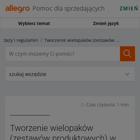
Pomoc dla sprzedających
ZMIEŃ
Wybierz temat
Zmień język
zedaży i regulamin
Tworzenie wielopaków (zestawów produktowych) w ramach jednej oferty
szukaj wszędzie
Czas czytania: 1 min.
Tworzenie wielopaków
(zestawów produktowych) w