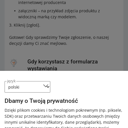
internetowej producenta
załączniki – na przykład zdjęcia produktu z
widoczną marką czy modelem.
Kliknij [zgłoś].
Gotowe! Gdy sprawdzimy Twoje zgłoszenie, o naszej
decyzji damy Ci znać mejlowo.
Gdy korzystasz z formularza
wystawiania
język
Kliknij znak zapytania przy
odpowiednim parametrze.
Wyświetlimy Ci wtedy sekcję
Dbamy o Twoją prywatność
Zaproponuj odpowiednią wartość
.
Dzięki plikom cookies i technologiom pokrewnym
(np. piksele,
SDK)
oraz przetwarzaniu Twoich danych osobowych
(między
innymi unikalne identyfikatory, dane przeglądarki)
, możemy