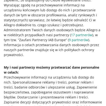
zapewnić, że dopasujemy do Ciebie wyświetlane treści.
Dowiedz się więcej o parametrach
.
Wyrażając zgodę na przechowywanie informacji na
urządzeniu końcowym lub dostęp do nich i przetwarzanie
danych (w tym w obszarze profilowania, analiz rynkowych i
statystycznych) sprawiasz, że łatwiej będzie odnaleźć Ci w
Jak oceniasz te zmiany/nowości?
Allegro dokładnie to, czego szukasz i potrzebujesz.
Administratorem Twoich danych osobowych będzie Allegro a
0 - Porażka
10 - Rewelacja
w niektórych przypadkach nasi partnerzy (
17
partnerów
), w
tym tzw. “Zaufani Partnerzy IAB Europe” (
9
partnerów
).
0
1
2
3
4
5
6
7
Informacja o celach przetwarzania danych osobowych przez
naszych partnerów znajduje się w ich politykach ochrony
8
9
10
prywatności.
My i nasi partnerzy możemy przetwarzać dane personalne
w celach:
Potrzebujesz pomocy?
Przechowywanie informacji na urządzeniu lub dostęp do
nich
.
Spersonalizowane reklamy i treści, pomiar reklam i
Skontaktuj się z nami
treści, badanie odbiorców i ulepszanie usług
.
Zapewnienie
bezpieczeństwa, zapobieganie oszustwom i naprawianie
błędów
.
Dostarczanie i prezentowanie reklam i treści
.
Zapisanie decyzji dotyczących prywatności oraz informowanie