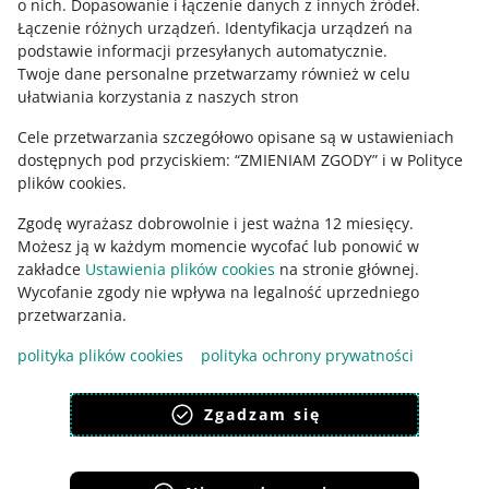
Zapytaj społeczność
o nich
.
Dopasowanie i łączenie danych z innych źródeł
.
Łączenie różnych urządzeń
.
Identyfikacja urządzeń na
podstawie informacji przesyłanych automatycznie
.
Zajrzyj na Allegro Gadane
Twoje dane personalne przetwarzamy również w celu
ułatwiania korzystania z naszych stron
Cele przetwarzania szczegółowo opisane są w ustawieniach
dostępnych pod przyciskiem: “ZMIENIAM ZGODY” i w Polityce
plików cookies.
Zgodę wyrażasz dobrowolnie i jest ważna 12 miesięcy.
Możesz ją w każdym momencie wycofać lub ponowić w
zakładce
Ustawienia plików cookies
na stronie głównej.
Wycofanie zgody nie wpływa na legalność uprzedniego
Ta strona jest też dostępna w innych językach
przetwarzania.
polityka plików cookies
polityka ochrony prywatności
wygląd:
motyw jasny
Zgadzam się