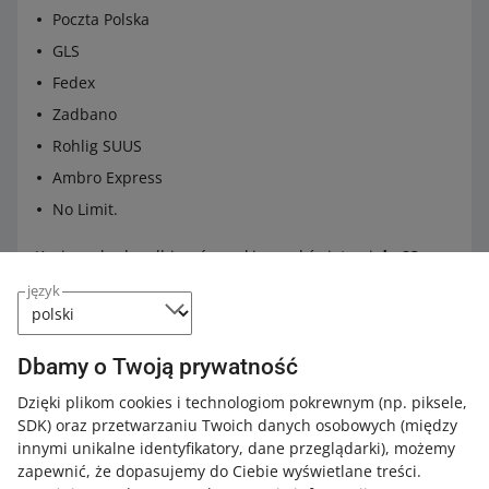
Poczta Polska
GLS
Fedex
Zadbano
Rohlig SUUS
Ambro Express
No Limit.
Kurierzy będą odbierać paczki przed świętami
do 23
grudnia włącznie
.
język
24 grudnia przewoźnicy Allegro Delivery będą wyłącznie
dostarczać zamówienia – do automatów paczkowych,
Dbamy o Twoją prywatność
maksymalnie do godziny 14:00.
Dzięki plikom cookies i technologiom pokrewnym
(np. piksele,
SDK)
oraz przetwarzaniu Twoich danych osobowych
(między
Kliknij i sprawdź szczegóły
.
innymi unikalne identyfikatory, dane przeglądarki)
, możemy
zapewnić, że dopasujemy do Ciebie wyświetlane treści.