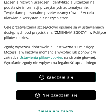
Łączenie różnych urządzeń
.
Identyfikacja urządzeń na
podstawie informacji przesyłanych automatycznie
.
Twoje dane personalne przetwarzamy również w celu
ułatwiania korzystania z naszych stron
Cele przetwarzania szczegółowo opisane są w ustawieniach
dostępnych pod przyciskiem: “ZMIENIAM ZGODY” i w Polityce
plików cookies.
Zgodę wyrażasz dobrowolnie i jest ważna 12 miesięcy.
Możesz ją w każdym momencie wycofać lub ponowić w
Ta strona jest też dostępna w innych językach
zakładce
Ustawienia plików cookies
na stronie głównej.
Wycofanie zgody nie wpływa na legalność uprzedniego
wygląd:
motyw jasny
przetwarzania.
polityka plików cookies
polityka ochrony prywatności
Zgadzam się
Nie zgadzam się
Serwisy Grupy Allegro
Allegro.cz
Allegro.sk
Allegro.hu
Onedelivery.cz
Zmieniam zgody