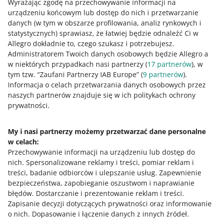
Wyrażając zgodę na przechowywanie informacji na
urządzeniu końcowym lub dostęp do nich i przetwarzanie
Jak oceniasz te zmiany/nowości?
danych (w tym w obszarze profilowania, analiz rynkowych i
statystycznych) sprawiasz, że łatwiej będzie odnaleźć Ci w
0 - Porażka
10 - Rewelacja
Allegro dokładnie to, czego szukasz i potrzebujesz.
0
1
2
3
4
5
6
7
Administratorem Twoich danych osobowych będzie Allegro a
w niektórych przypadkach nasi partnerzy (
17
partnerów
), w
tym tzw. “Zaufani Partnerzy IAB Europe” (
9
partnerów
).
8
9
10
Informacja o celach przetwarzania danych osobowych przez
naszych partnerów znajduje się w ich politykach ochrony
prywatności.
Potrzebujesz pomocy?
My i nasi partnerzy możemy przetwarzać dane personalne
w celach:
Skontaktuj się z nami
Przechowywanie informacji na urządzeniu lub dostęp do
nich
.
Spersonalizowane reklamy i treści, pomiar reklam i
treści, badanie odbiorców i ulepszanie usług
.
Zapewnienie
bezpieczeństwa, zapobieganie oszustwom i naprawianie
Zapytaj społeczność
błędów
.
Dostarczanie i prezentowanie reklam i treści
.
Zapisanie decyzji dotyczących prywatności oraz informowanie
Zajrzyj na Allegro Gadane
o nich
.
Dopasowanie i łączenie danych z innych źródeł
.