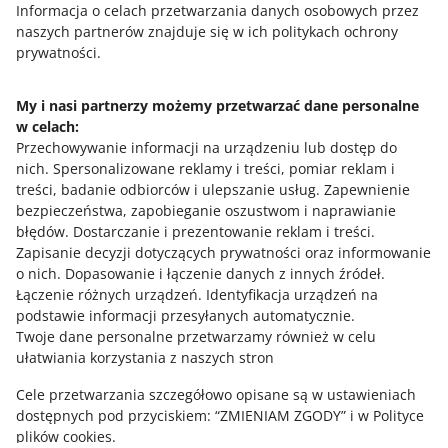
Informacja o celach przetwarzania danych osobowych przez
Skontaktuj się z nami
naszych partnerów znajduje się w ich politykach ochrony
prywatności.
My i nasi partnerzy możemy przetwarzać dane personalne
Zapytaj społeczność
w celach:
Przechowywanie informacji na urządzeniu lub dostęp do
Zajrzyj na Allegro Gadane
nich
.
Spersonalizowane reklamy i treści, pomiar reklam i
treści, badanie odbiorców i ulepszanie usług
.
Zapewnienie
bezpieczeństwa, zapobieganie oszustwom i naprawianie
błędów
.
Dostarczanie i prezentowanie reklam i treści
.
Zapisanie decyzji dotyczących prywatności oraz informowanie
o nich
.
Dopasowanie i łączenie danych z innych źródeł
.
Łączenie różnych urządzeń
.
Identyfikacja urządzeń na
podstawie informacji przesyłanych automatycznie
.
Twoje dane personalne przetwarzamy również w celu
ułatwiania korzystania z naszych stron
Ta strona jest też dostępna w innych językach
Cele przetwarzania szczegółowo opisane są w ustawieniach
dostępnych pod przyciskiem: “ZMIENIAM ZGODY” i w Polityce
plików cookies.
wygląd:
motyw jasny