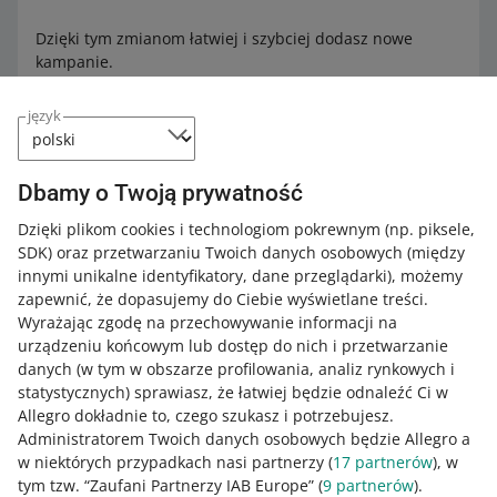
Dzięki tym zmianom łatwiej i szybciej dodasz nowe
kampanie.
język
Dowiedz się więcej,
jak wygląda panel reklamowy Allegro
Ads
.
Dbamy o Twoją prywatność
Dzięki plikom cookies i technologiom pokrewnym
(np. piksele,
Jak oceniasz te zmiany/nowości?
SDK)
oraz przetwarzaniu Twoich danych osobowych
(między
innymi unikalne identyfikatory, dane przeglądarki)
0 - Porażka
10 - Rewelacja
, możemy
zapewnić, że dopasujemy do Ciebie wyświetlane treści.
0
1
2
3
4
5
6
7
Wyrażając zgodę na przechowywanie informacji na
urządzeniu końcowym lub dostęp do nich i przetwarzanie
danych (w tym w obszarze profilowania, analiz rynkowych i
8
9
10
statystycznych) sprawiasz, że łatwiej będzie odnaleźć Ci w
Allegro dokładnie to, czego szukasz i potrzebujesz.
Administratorem Twoich danych osobowych będzie Allegro a
w niektórych przypadkach nasi partnerzy (
17
partnerów
), w
Potrzebujesz pomocy?
tym tzw. “Zaufani Partnerzy IAB Europe” (
9
partnerów
).