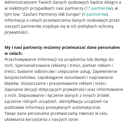
Administratorem Twoich danych osobowych będzie Allegro a
Dokumentowanie sprzedaży online do
2. Decyzja ws. nadania REGON.
w niektórych przypadkach nasi partnerzy (
17
partnerów
), w
konsumentów w UE
3. Statut (dot. wyższej szkoły).
tym tzw. “Zaufani Partnerzy IAB Europe” (
9
partnerów
).
Informacja o celach przetwarzania danych osobowych przez
Podmiot uniwersytecki
naszych partnerów znajduje się w ich politykach ochrony
11 MIN
SZYBKA WSKAZÓWKA
prywatności.
WIĘCEJ
Dokument
1. Decyzja w sprawie nadania
Jak rozliczać VAT przy sprzedaży do
rejestrowy
REGON.
konsumentów w UE?
2. Decyzja ws. nadania NIP.
My i nasi partnerzy możemy przetwarzać dane personalne
3. Pełnomocnictwo osoby
w celach:
Potrzebujesz pomocy?
12 MIN
reprezentującej.
SZYBKA WSKAZÓWKA
Przechowywanie informacji na urządzeniu lub dostęp do
4. Statut.
Top 10 wskazówek dla nowych
nich
.
Spersonalizowane reklamy i treści, pomiar reklam i
Skontaktuj się z nami
sprzedających na Allegro
treści, badanie odbiorców i ulepszanie usług
.
Zapewnienie
Archidiecezja
bezpieczeństwa, zapobieganie oszustwom i naprawianie
błędów
.
Dostarczanie i prezentowanie reklam i treści
.
Dokument
1. Potwierdzenie z rejestru związków
2 MIN
SZYBKA WSKAZÓWKA
Zapisanie decyzji dotyczących prywatności oraz informowanie
rejestrowy
wyznaniowych, lub aktu powołania
Zapytaj społeczność
Firmowe zakupy z Allegro Pay Business
o nich
.
Dopasowanie i łączenie danych z innych źródeł
.
proboszcza.
Łączenie różnych urządzeń
.
Identyfikacja urządzeń na
2. Dekret/dokument o powołaniu
podstawie informacji przesyłanych automatycznie
.
Zajrzyj na Allegro Gadane
przedstawiciela.
Twoje dane personalne przetwarzamy również w celu
5 MIN
SZYBKA WSKAZÓWKA
ułatwiania korzystania z naszych stron
Dom zakonny
Jak zweryfikować dane swojej firmy na