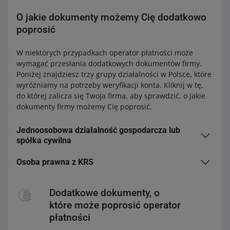
O jakie dokumenty możemy Cię dodatkowo
poprosić
W niektórych przypadkach operator płatności może
wymagać przesłania dodatkowych dokumentów firmy.
Poniżej znajdziesz trzy grupy działalności w Polsce, które
wyróżniamy na potrzeby weryfikacji konta. Kliknij w tę,
do której zalicza się Twoja firma, aby sprawdzić, o jakie
dokumenty firmy możemy Cię poprosić.
Jednoosobowa działalność gospodarcza lub
spółka cywilna
Osoba prawna z KRS
Dokumenty firmowe
Spółka z o.o., spółka jawna, spółka komandytowa,
Dodatkowe dokumenty, o
Jednoosobowa działalność gospodarcza
spółka partnerska
które może poprosić operator
Dokument rejestrowy
nie wymagamy
Doda
Nie wymagamy, ale jeśli będzie taka
płatności
tkow
konieczność, poprosimy Cię na przykład o