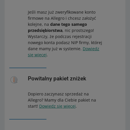
Dokumen
1. Nakaz płatniczy z urzędu gminy o
t
płaceniu podatku rolnego za ostatni okres
Jeśli masz już zweryfikowane konto
rejestrow
rozliczeniowy.
firmowe na Allegro i chcesz założyć
y
2. Decyzja o nadaniu numeru identyfikacji
kolejne, na
dane tego samego
podatkowej NIP.
przedsiębiorstwa
, nic prostszego!
Spółdzielnia
Wystarczy, że podczas rejestracji
nowego konta podasz NIP firmy, której
Dokument
1. Statut spółdzielni.
dane mamy już w systemie.
Dowiedz
rejestrowy
2. Dokument potwierdzający
się więcej
.
nadanie NIP.
Instytucja kultury
Powitalny pakiet zniżek
Dokumen
1. Wypis z rejestru kultury - dokument nie
t
może być starszy niż 4 miesiące.
Dopiero zaczynasz sprzedaż na
rejestrow
2. Dokument potwierdzający mianowanie
Allegro? Mamy dla Ciebie pakiet na
y
Dyrektora albo innej osoby wskazanej w
start!
Dowiedz się więcej
.
dokumencie.
3. Statut.
4. Decyzja ws. nadania NIP.
5. Decyzja w sprawie nadania REGON.