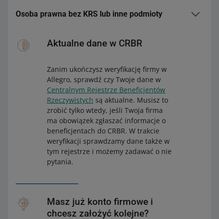
Fundacja rodzinna
Osoba prawna bez KRS lub inne podmioty
Dodatkowe
1. Statut fundacji i akt założycielski w
Dotyczy innych podmiotów gospodarczych.
dokumenty
formie aktu notarialnego.
Aktualne dane w CRBR
2. Odpis z rejestru fundacji rodzinnych.
Fundacja
Zanim ukończysz weryfikację firmy w
Dokumenty firmowe
Allegro, sprawdź czy Twoje dane w
Dodatkowe
1. Statut fundacji.
Centralnym Rejestrze Beneficjentów
Stowarzyszenie nierejestrowane
dokumenty
2. Akt założycielski w formie aktu
Rzeczywistych
są aktualne. Musisz to
notarialnego.
Dokument
1. Wpis do ewidencji stowarzyszeń zwykłych
zrobić tylko wtedy, jeśli Twoja firma
rejestrow
prowadzony przez Urząd Miasta lub
ma obowiązek zgłaszać informacje o
Stowarzyszenie
y
Starostwo.
beneficjentach do CRBR. W trakcie
2. Regulamin, dokument, na podstawie
weryfikacji sprawdzamy dane także w
Dodatkowe dokumenty
Statut stowarzyszenia.
którego stowarzyszenie zostało
tym rejestrze i możemy zadawać o nie
zarejestrowane.
pytania.
3. Dokument o powołaniu
Przedstawiciela/Zarządu.
Działalność rolnicza
Masz już konto firmowe i
chcesz założyć kolejne?