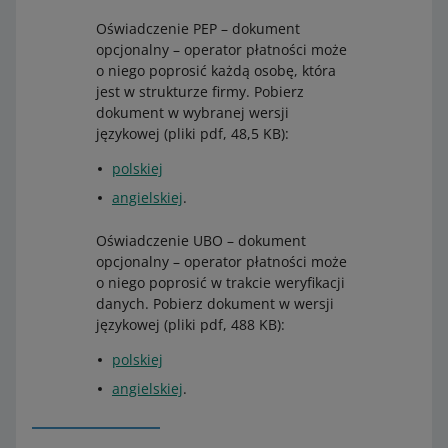
e
umowę spółki lub dokumenty potrzebne do
Spółka cywilna
Oświadczenie PEP – dokument
doku
weryfikacji kolejnych warstw w strukturze firmy,
opcjonalny – operator płatności może
Dokum
ment
jeśli takie występują.
Umowa spółki cywilnej, która powstaje przy
o niego poprosić każdą osobę, która
ent
y
założeniu spółki wraz z aneksami do tej
jest w strukturze firmy. Pobierz
rejestr
umowy, jeżeli pojawiły się jakieś zmiany w jej
dokument w wybranej wersji
Spółka akcyjna
owy
zapisie.
językowej (pliki pdf, 48,5 KB):
Dodatkowe
Wykaz akcjonariuszy z domu
polskiej
dokumenty
maklerskiego nie starszy niż 4 miesiące.
angielskiej
.
Spółka komandytowo - akcyjna
Oświadczenie UBO – dokument
Dodatkowe
1. Umowa spółki.
opcjonalny – operator płatności może
dokumenty
2. Wykaz akcjonariuszy z domu
o niego poprosić w trakcie weryfikacji
maklerskiego nie starszy niż 4 miesiące.
danych. Pobierz dokument w wersji
językowej (pliki pdf, 488 KB):
Od
Akademickich Inkubatorów Przedsiębiorczości
wymagamy wniosku o dołączenie startupu do Allegro,
polskiej
wydanego przez opiekuna, a od innych inkubatorów
angielskiej
.
przedsiębiorczości – wspomnianego wcześniej wniosku
oraz dodatkowo umowy zawartej z fundacją startupową.