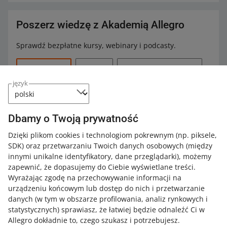
Biblioteka
Poszerz wiedzę z Akademią Allegro
Dokument
1. Statut.
rejestrowy
2. Dokument potwierdzający powołanie
Sprawdź bezpłatne kursy, webinary i podcasty.
dyrektora.
3. Wypis z rejestru kultury - dokument nie
Wszystkie
(23)
Kursy
(1)
Szybkie wskazówki
(10)
może być starszy niż 4 miesiące.
język
4. Decyzja ws. nadania NIP.
Podcasty
(12)
5. Decyzja ws. nadania REGON.
Galeria sztuki
Dbamy o Twoją prywatność
KURS
Rejestracja i konfiguracja konta na
Dokument
1. Wypis z rejestru kultury - dokument nie
Dzięki plikom cookies i technologiom pokrewnym
(np. piksele,
Allegro
rejestrowy
może być starszy niż 4 miesiące.
SDK)
oraz przetwarzaniu Twoich danych osobowych
(między
2. Statut.
innymi unikalne identyfikatory, dane przeglądarki)
, możemy
3. Dokument potwierdzający powołanie
zapewnić, że dopasujemy do Ciebie wyświetlane treści.
2 MIN
SZYBKA WSKAZÓWKA
dyrektora.
Wyrażając zgodę na przechowywanie informacji na
MiniPrzesyłka
urządzeniu końcowym lub dostęp do nich i przetwarzanie
Uniwersytet
danych (w tym w obszarze profilowania, analiz rynkowych i
statystycznych) sprawiasz, że łatwiej będzie odnaleźć Ci w
Dokument
1. Akt powołania dyrektora
Allegro dokładnie to, czego szukasz i potrzebujesz.
8 MIN
SZYBKA WSKAZÓWKA
rejestrowy
jednostki.