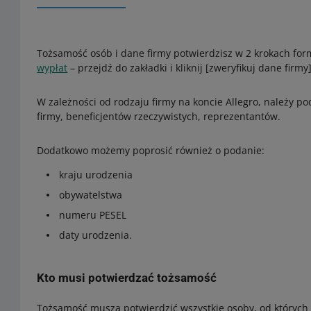
Tożsamość osób i dane firmy potwierdzisz w 2 krokach for
wypłat
– przejdź do zakładki i kliknij [zweryfikuj dane firmy]
W zależności od rodzaju firmy na koncie Allegro, należy po
firmy, beneficjentów rzeczywistych, reprezentantów.
Dodatkowo możemy poprosić również o podanie:
kraju urodzenia
obywatelstwa
numeru PESEL
daty urodzenia.
Kto musi potwierdzać tożsamość
Tożsamość muszą potwierdzić wszystkie osoby, od których