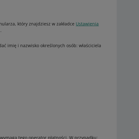
mularza, który znajdziesz w zakładce
Ustawienia
.
dać imię i nazwisko określonych osób: właściciela
 wymaga tego operator płatności. W przypadku: