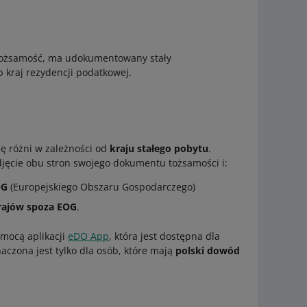
ć tożsamość, ma udokumentowany stały
b kraj rezydencji podatkowej.
ię różni w zależności od
kraju stałego pobytu
.
djęcie obu stron swojego dokumentu tożsamości i:
OG
(Europejskiego Obszaru Gospodarczego)
rajów spoza EOG
.
mocą aplikacji
eDO App
, która jest dostępna dla
zona jest tylko dla osób, które mają
polski dowód