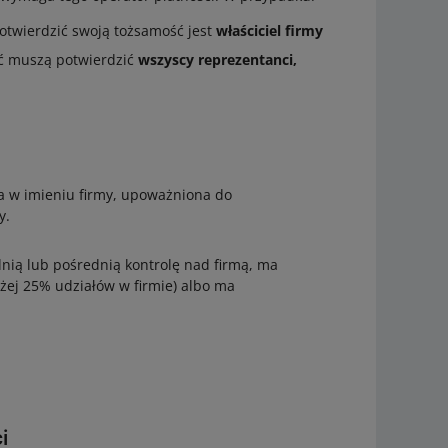
otwierdzić swoją tożsamość jest
właściciel firmy
ć muszą potwierdzić
wszyscy reprezentanci,
a w imieniu firmy, upoważniona do
y.
nią lub pośrednią kontrolę nad firmą, ma
ej 25% udziałów w firmie) albo ma
i