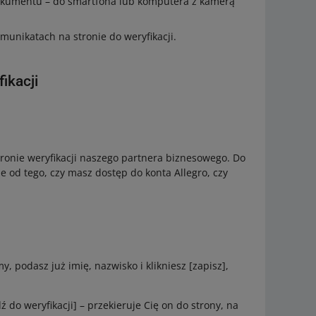
dokumentu – do smartfona lub komputera z kamerą
munikatach na stronie do weryfikacji.
ikacji
ronie weryfikacji naszego partnera biznesowego. Do
e od tego, czy masz dostęp do konta Allegro, czy
, podasz już imię, nazwisko i klikniesz [zapisz],
ź do weryfikacji] – przekieruje Cię on do strony, na