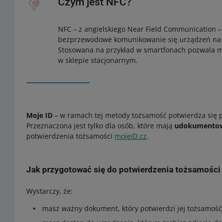
Czym jest NFC?
NFC – z angielskiego Near Field Communication – 
bezprzewodowe komunikowanie się urządzeń na b
Stosowana na przykład w smartfonach pozwala m
w sklepie stacjonarnym.
Moje ID
– w ramach tej metody tożsamość potwierdza się p
Przeznaczona jest tylko dla osób, które mają
udokumentowa
potwierdzenia tożsamości
mojeID.cz
.
Jak przygotować się do potwierdzenia tożsamośc
Wystarczy, że:
masz ważny dokument, który potwierdzi jej tożsamoś