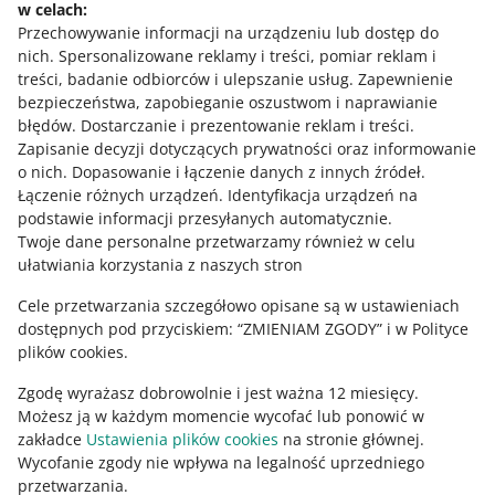
w celach:
Potrzebujesz pomocy?
Przechowywanie informacji na urządzeniu lub dostęp do
nich
.
Spersonalizowane reklamy i treści, pomiar reklam i
Skontaktuj się z nami
treści, badanie odbiorców i ulepszanie usług
.
Zapewnienie
bezpieczeństwa, zapobieganie oszustwom i naprawianie
błędów
.
Dostarczanie i prezentowanie reklam i treści
.
Zapisanie decyzji dotyczących prywatności oraz informowanie
Zapytaj społeczność
o nich
.
Dopasowanie i łączenie danych z innych źródeł
.
Łączenie różnych urządzeń
.
Identyfikacja urządzeń na
podstawie informacji przesyłanych automatycznie
.
Zajrzyj na Allegro Gadane
Twoje dane personalne przetwarzamy również w celu
ułatwiania korzystania z naszych stron
Cele przetwarzania szczegółowo opisane są w ustawieniach
dostępnych pod przyciskiem: “ZMIENIAM ZGODY” i w Polityce
plików cookies.
Zgodę wyrażasz dobrowolnie i jest ważna 12 miesięcy.
Możesz ją w każdym momencie wycofać lub ponowić w
zakładce
Ustawienia plików cookies
na stronie głównej.
Wycofanie zgody nie wpływa na legalność uprzedniego
Ta strona jest też dostępna w innych językach
przetwarzania.