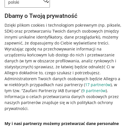
Plik umieściliśmy na trwałym nośniku.
Dbamy o Twoją prywatność
Dzięki temu masz gwarancję, że
pozostanie w niezmienionej postaci
Dzięki plikom cookies i technologiom pokrewnym
(np. piksele,
przez 10 lat. Plik możesz sprawdzić na
SDK)
oraz przetwarzaniu Twoich danych osobowych
(między
stronie
dostawcy tej usługi
.
innymi unikalne identyfikatory, dane przeglądarki)
, możemy
zapewnić, że dopasujemy do Ciebie wyświetlane treści.
Wyrażając zgodę na przechowywanie informacji na
urządzeniu końcowym lub dostęp do nich i przetwarzanie
danych (w tym w obszarze profilowania, analiz rynkowych i
statystycznych) sprawiasz, że łatwiej będzie odnaleźć Ci w
Jak oceniasz te zmiany/nowości?
Allegro dokładnie to, czego szukasz i potrzebujesz.
Administratorem Twoich danych osobowych będzie Allegro a
0 - Porażka
10 - Rewelacja
w niektórych przypadkach nasi partnerzy (
17
partnerów
), w
tym tzw. “Zaufani Partnerzy IAB Europe” (
9
partnerów
).
0
1
2
3
4
5
6
7
Informacja o celach przetwarzania danych osobowych przez
naszych partnerów znajduje się w ich politykach ochrony
8
9
10
prywatności.
My i nasi partnerzy możemy przetwarzać dane personalne