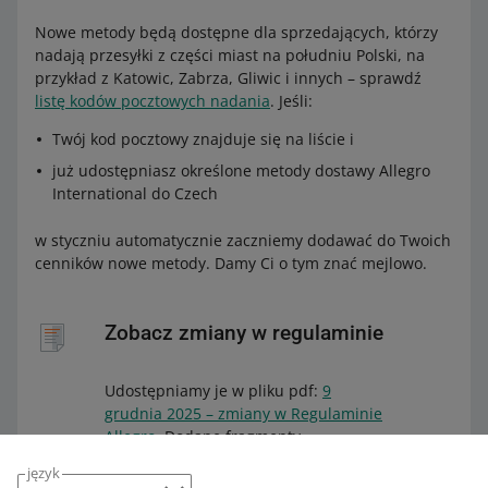
Nowe metody będą dostępne dla sprzedających, którzy
nadają przesyłki z części miast na południu Polski, na
przykład z Katowic, Zabrza, Gliwic i innych – sprawdź
listę kodów pocztowych nadania
. Jeśli:
Twój kod pocztowy znajduje się na liście i
już udostępniasz określone metody dostawy Allegro
International do Czech
w styczniu automatycznie zaczniemy dodawać do Twoich
cenników nowe metody. Damy Ci o tym znać mejlowo.
Zobacz zmiany w regulaminie
Udostępniamy je w pliku pdf:
9
grudnia 2025 – zmiany w Regulaminie
Allegro
. Dodane fragmenty
zaznaczyliśmy na niebiesko, a
język
usunięte – przekreśliliśmy.