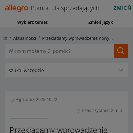
Pomoc dla sprzedających
ZMIEŃ
Wybierz temat
Zmień język
cych
Aktualności
Przekładamy wprowadzenie nowych metod dostawy Allegro International z Polski do Czech
szukaj wszędzie
9 grudnia 2025 10:22
Czas czytania: 2 min.
Przekładamy wprowadzenie