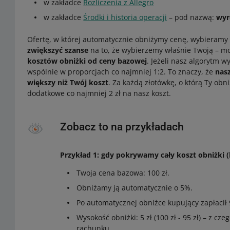
w zakładce
Rozliczenia z Allegro
w zakładce
Środki i historia operacji
– pod nazwą:
wyr
Ofertę, w której automatycznie obniżymy cenę, wybieram
zwiększyć szanse
na to, że wybierzemy właśnie Twoją – 
kosztów obniżki od ceny bazowej
. Jeżeli nasz algorytm w
wspólnie w proporcjach co najmniej 1:2. To znaczy, że
nas
większy niż Twój koszt
. Za każdą złotówkę, o którą Ty ob
dodatkowe co najmniej 2 zł na nasz koszt.
Zobacz to na przykładach
Przykład 1: gdy pokrywamy cały koszt obniżki (b
Twoja cena bazowa: 100 zł.
Obniżamy ją automatycznie o 5%.
Po automatycznej obniżce kupujący zapłacił 9
Wysokość obniżki: 5 zł (100 zł - 95 zł) – z c
rachunku.