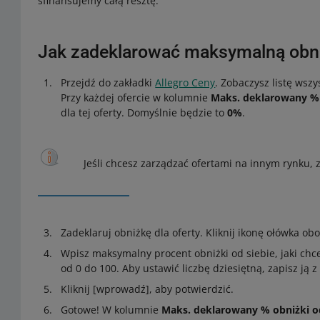
sfinansujemy całą resztę.
Jak zadeklarować maksymalną obni
Przejdź do zakładki
Allegro Ceny
. Zobaczysz listę wsz
Przy każdej ofercie w kolumnie
Maks. deklarowany % 
dla tej oferty. Domyślnie będzie to
0%
.
Jeśli chcesz zarządzać ofertami na innym rynku, 
Zadeklaruj obniżkę dla oferty. Kliknij ikonę ołówka ob
Wpisz maksymalny procent obniżki od siebie, jaki chc
od 0 do 100. Aby ustawić liczbę dziesiętną, zapisz ją 
Kliknij [wprowadź], aby potwierdzić.
Gotowe! W kolumnie
Maks. deklarowany % obniżki o