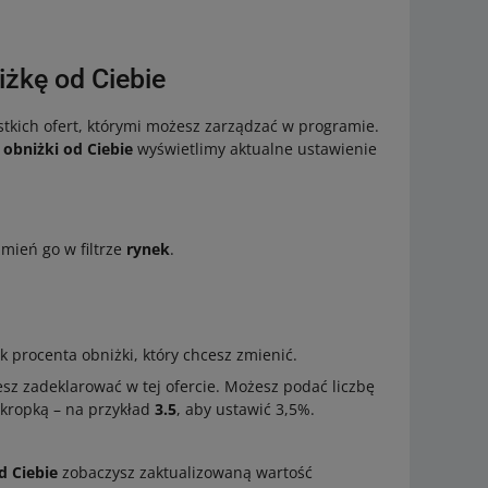
żkę od Ciebie
ystkich ofert, którymi możesz zarządzać w programie.
obniżki od Ciebie
wyświetlimy aktualne ustawienie
zmień go w filtrze
rynek
.
ok procenta obniżki, który chcesz zmienić.
esz zadeklarować w tej ofercie. Możesz podać liczbę
z kropką – na przykład
3.5
, aby ustawić 3,5%.
d Ciebie
zobaczysz zaktualizowaną wartość