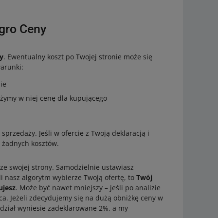
egro Ceny
ny
. Ewentualny koszt po Twojej stronie może się
warunki:
ie
iżymy w niej cenę dla kupującego
sprzedaży. Jeśli w ofercie z Twoją deklaracją i
 żadnych kosztów.
ć ze swojej strony. Samodzielnie ustawiasz
i nasz algorytm wybierze Twoją ofertę, to
Twój
ujesz
. Może być nawet mniejszy – jeśli po analizie
ca. Jeżeli zdecydujemy się na dużą obniżkę ceny w
 udział wyniesie zadeklarowane 2%, a my