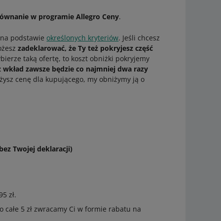
ównanie w programie Allegro Ceny
.
y na podstawie
określonych kryteriów
. Jeśli chcesz
możesz
zadeklarować, że Ty też pokryjesz część
ybierze taką ofertę, to koszt obniżki pokryjemy
z wkład zawsze będzie co najmniej dwa razy
niżysz cenę dla kupującego, my obniżymy ją o
ez Twojej deklaracji)
5 zł.
zego całe 5 zł zwracamy Ci w formie rabatu na