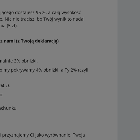
jącego dostajesz 95 zł, a całą wysokość
e. Nic nie tracisz, bo Twój wynik to nadal
a (5 zł).
z nami (z Twoją deklaracją)
malnie 3% obniżki.
 my pokrywamy 4% obniżki, a Ty 2% (czyli
4 zł.
o:
rachunku
ki przyznajemy Ci jako wyrównanie. Twoja