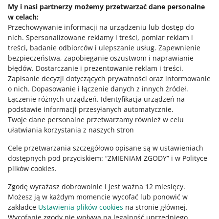
My i nasi partnerzy możemy przetwarzać dane personalne
zamówienia z płatnością za pobraniem
w celach:
Potrzebujesz pomocy?
Przechowywanie informacji na urządzeniu lub dostęp do
Nie powielaj wartości ubezpieczenia i pobrania.
nich
.
Spersonalizowane reklamy i treści, pomiar reklam i
Skontaktuj się z nami
treści, badanie odbiorców i ulepszanie usług
.
Zapewnienie
Zarówno wartość ubezpieczenia, jak i kwotę płatności do
bezpieczeństwa, zapobieganie oszustwom i naprawianie
pobrania podaj osobno dla każdej przesyłki w ramach
błędów
.
Dostarczanie i prezentowanie reklam i treści
.
jednego zamówienia. Jeśli podasz pełne wartości i kwoty
Zapisanie decyzji dotyczących prywatności oraz informowanie
przy każdej przesyłce, zostaną one zsumowane – a wtedy
Zapytaj społeczność
o nich
.
Dopasowanie i łączenie danych z innych źródeł
.
wartość ubezpieczenia i kwota pobrania dla całego
Łączenie różnych urządzeń
.
Identyfikacja urządzeń na
zamówienia będą błędne. Dlatego przy każdej przesyłce
podstawie informacji przesyłanych automatycznie
.
Zajrzyj na Allegro Gadane
podaj taką wartość ubezpieczenia i taką kwotę pobrania,
Twoje dane personalne przetwarzamy również w celu
które odpowiadają realnej zawartości tej konkretnej
ułatwiania korzystania z naszych stron
przesyłki.
Cele przetwarzania szczegółowo opisane są w ustawieniach
dostępnych pod przyciskiem: “ZMIENIAM ZGODY” i w Polityce
plików cookies.
Zgodę wyrażasz dobrowolnie i jest ważna 12 miesięcy.
Możesz ją w każdym momencie wycofać lub ponowić w
zakładce
Ustawienia plików cookies
na stronie głównej.
Wycofanie zgody nie wpływa na legalność uprzedniego