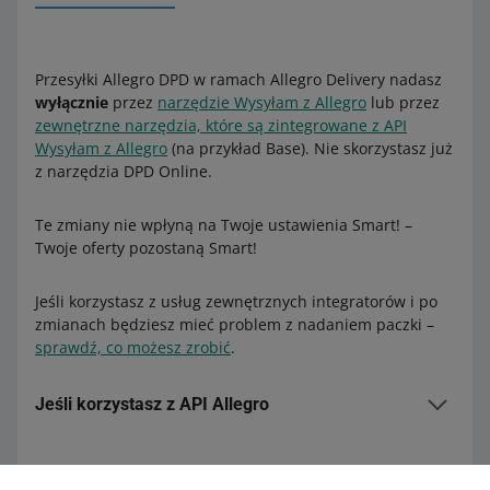
Przesyłki Allegro DPD w ramach Allegro Delivery nadasz
wyłącznie
przez
narzędzie Wysyłam z Allegro
lub przez
zewnętrzne narzędzia, które są zintegrowane z API
Wysyłam z Allegro
(na przykład Base). Nie skorzystasz już
z narzędzia DPD Online.
Te zmiany nie wpłyną na Twoje ustawienia Smart! –
Twoje oferty pozostaną Smart!
Jeśli korzystasz z usług zewnętrznych integratorów i po
zmianach będziesz mieć problem z nadaniem paczki –
sprawdź, co możesz zrobić
.
Jeśli korzystasz z API Allegro
Dotychczas dla metody Allegro Kurier DPD poza
programem można było w strukturze packages