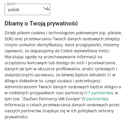
Poznaj szczegóły dzisiejszych zmian
język
przekazać maksymalnie 10 obiektów. Oznaczało to, że
można było utworzyć jedną przesyłkę, która składała się
Jeśli korzystasz z cenników, którymi zarządzasz
z kilku paczek (tak zwana wielopaczka).
samodzielnie (cenników niestandardowych)
.
Dbamy o Twoją prywatność
Jeśli korzystasz z nowego wyglądu cenników, którymi
Obecnie, gdy tworzysz przesyłkę dla metody Allegro
zarządzasz samodzielnie (cenników
Dzięki plikom cookies i technologiom pokrewnym
(np. piksele,
Kurier DPD (AD), w strukturze packages możesz
niestandardowych)
.
SDK)
oraz przetwarzaniu Twoich danych osobowych
(między
przekazać maksymalnie 1 obiekt. W ten sposób
innymi unikalne identyfikatory, dane przeglądarki)
, możemy
utworzysz kilka przesyłek jednopaczkowych.
Dowiedz się więcej z
naszego artykułu o programie
zapewnić, że dopasujemy do Ciebie wyświetlane treści.
Allegro Delivery
.
Wyrażając zgodę na przechowywanie informacji na
urządzeniu końcowym lub dostęp do nich i przetwarzanie
Jak poprawnie utworzyć kilka przesyłek do
danych (w tym w obszarze profilowania, analiz rynkowych i
jednego zamówienia
statystycznych) sprawiasz, że łatwiej będzie odnaleźć Ci w
Jak oceniasz te zmiany/nowości?
Allegro dokładnie to, czego szukasz i potrzebujesz.
Administratorem Twoich danych osobowych będzie Allegro a
Dla każdej przesyłki z zamówienia wyślij osobny request.
0 - Porażka
10 - Rewelacja
w niektórych przypadkach nasi partnerzy (
17
partnerów
), w
tym tzw. “Zaufani Partnerzy IAB Europe” (
9
partnerów
).
Przykład
: Zamiast 1 requestu z 4 obiektami w strukturze
0
1
2
3
4
5
6
7
Informacja o celach przetwarzania danych osobowych przez
packages musisz wysłać 4 requesty – każdy z 1 obiektem.
naszych partnerów znajduje się w ich politykach ochrony
8
9
10
prywatności.
Co z wartością ubezpieczenia i kwotą za