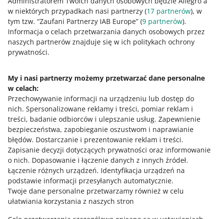
Administratorem Twoich danych osobowych będzie Allegro a
0 - Porażka
10 - Rewelacja
w niektórych przypadkach nasi partnerzy (
17
partnerów
), w
tym tzw. “Zaufani Partnerzy IAB Europe” (
9
partnerów
).
0
1
2
3
4
5
6
7
Informacja o celach przetwarzania danych osobowych przez
naszych partnerów znajduje się w ich politykach ochrony
8
9
10
prywatności.
My i nasi partnerzy możemy przetwarzać dane personalne
w celach:
Potrzebujesz pomocy?
Przechowywanie informacji na urządzeniu lub dostęp do
nich
.
Spersonalizowane reklamy i treści, pomiar reklam i
Skontaktuj się z nami
treści, badanie odbiorców i ulepszanie usług
.
Zapewnienie
bezpieczeństwa, zapobieganie oszustwom i naprawianie
błędów
.
Dostarczanie i prezentowanie reklam i treści
.
Zapisanie decyzji dotyczących prywatności oraz informowanie
Zapytaj społeczność
o nich
.
Dopasowanie i łączenie danych z innych źródeł
.
Łączenie różnych urządzeń
.
Identyfikacja urządzeń na
podstawie informacji przesyłanych automatycznie
.
Zajrzyj na Allegro Gadane
Twoje dane personalne przetwarzamy również w celu
ułatwiania korzystania z naszych stron