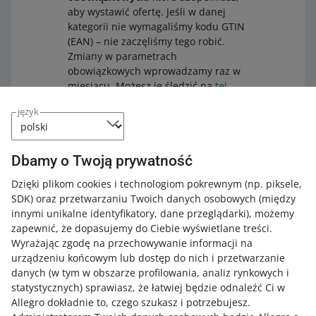
aby wystawić ofertę. Jeśli w danej
kategorii nie wymagaliśmy kodu GTIN
(EAN) – nie zaczęliśmy tego robić.
Zmiany w parametrach
obowiązkowych wprowadzamy raz w
miesiącu. Możesz je śledzić na
tej
stronie
.
język
Dbamy o Twoją prywatność
Dzięki plikom cookies i technologiom pokrewnym
(np. piksele,
Co możesz zrobić
SDK)
oraz przetwarzaniu Twoich danych osobowych
(między
innymi unikalne identyfikatory, dane przeglądarki)
, możemy
Już teraz połącz swoje oferty z produktem z Katalogu.
zapewnić, że dopasujemy do Ciebie wyświetlane treści.
Sprawdź instrukcję krok po kroku w
naszym artykule
.
Wyrażając zgodę na przechowywanie informacji na
urządzeniu końcowym lub dostęp do nich i przetwarzanie
danych (w tym w obszarze profilowania, analiz rynkowych i
statystycznych) sprawiasz, że łatwiej będzie odnaleźć Ci w
Jak oceniasz te zmiany/nowości?
Allegro dokładnie to, czego szukasz i potrzebujesz.