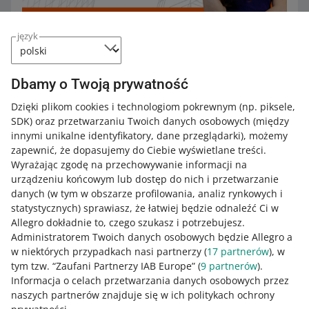
język
Jak wziąć udział
Dbamy o Twoją prywatność
Dzięki plikom cookies i technologiom pokrewnym
(np. piksele,
Kliknij przycisk i wypełnij krótki formularz. Link z
SDK)
oraz przetwarzaniu Twoich danych osobowych
(między
dostępem dostaniesz mejlowo.
innymi unikalne identyfikatory, dane przeglądarki)
, możemy
zapewnić, że dopasujemy do Ciebie wyświetlane treści.
WEŹ UDZIAŁ
Wyrażając zgodę na przechowywanie informacji na
urządzeniu końcowym lub dostęp do nich i przetwarzanie
danych (w tym w obszarze profilowania, analiz rynkowych i
statystycznych) sprawiasz, że łatwiej będzie odnaleźć Ci w
Jak oceniasz te zmiany/nowości?
Allegro dokładnie to, czego szukasz i potrzebujesz.
Administratorem Twoich danych osobowych będzie Allegro a
0 - Porażka
10 - Rewelacja
w niektórych przypadkach nasi partnerzy (
17
partnerów
), w
tym tzw. “Zaufani Partnerzy IAB Europe” (
9
partnerów
).
0
1
2
3
4
5
6
7
Informacja o celach przetwarzania danych osobowych przez
naszych partnerów znajduje się w ich politykach ochrony
8
9
10