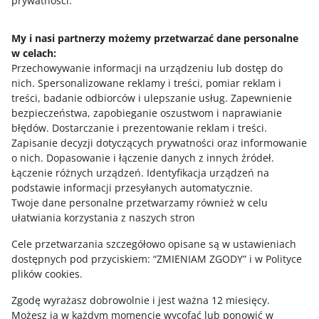
prywatności.
My i nasi partnerzy możemy przetwarzać dane personalne
w celach:
Potrzebujesz pomocy?
Przechowywanie informacji na urządzeniu lub dostęp do
nich
.
Spersonalizowane reklamy i treści, pomiar reklam i
Skontaktuj się z nami
treści, badanie odbiorców i ulepszanie usług
.
Zapewnienie
bezpieczeństwa, zapobieganie oszustwom i naprawianie
błędów
.
Dostarczanie i prezentowanie reklam i treści
.
Zapisanie decyzji dotyczących prywatności oraz informowanie
Zapytaj społeczność
o nich
.
Dopasowanie i łączenie danych z innych źródeł
.
Łączenie różnych urządzeń
.
Identyfikacja urządzeń na
podstawie informacji przesyłanych automatycznie
.
Zajrzyj na Allegro Gadane
Twoje dane personalne przetwarzamy również w celu
ułatwiania korzystania z naszych stron
Cele przetwarzania szczegółowo opisane są w ustawieniach
dostępnych pod przyciskiem: “ZMIENIAM ZGODY” i w Polityce
plików cookies.
Zgodę wyrażasz dobrowolnie i jest ważna 12 miesięcy.
Możesz ją w każdym momencie wycofać lub ponowić w