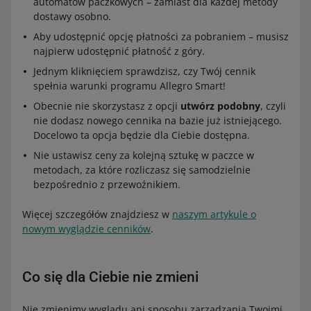
automatów paczkowych – zamiast dla każdej metody
dostawy osobno.
Aby udostępnić opcję płatności za pobraniem – musisz
najpierw udostępnić płatność z góry.
Jednym kliknięciem sprawdzisz, czy Twój cennik
spełnia warunki programu Allegro Smart!
Obecnie nie skorzystasz z opcji
utwórz podobny
, czyli
nie dodasz nowego cennika na bazie już istniejącego.
Docelowo ta opcja będzie dla Ciebie dostępna.
Nie ustawisz ceny za kolejną sztukę w paczce w
metodach, za które rozliczasz się samodzielnie
bezpośrednio z przewoźnikiem.
Więcej szczegółów znajdziesz w
naszym artykule o
nowym wyglądzie cenników
.
Co się dla Ciebie nie zmieni
Nie zmienimy wyglądu ani sposobu zarządzania Twoimi