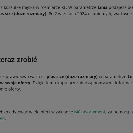
sz koszulkę męską w rozmiarze XL. W parametrze
Linia
podajesz bł
us size (duże rozmiary)
. Po 2 września 2024 usuniemy tę wartość z
eraz zrobić
esz prawidłowo wartość
plus size (duże rozmiary)
w parametrze
Li
aw swoje oferty
. Dzięki temu kupujący zobaczą poprawne informacj
nie oferty.
bko edytować wiele ofert w zakładce
Mój asortyment
, za pomocą
p
API
.