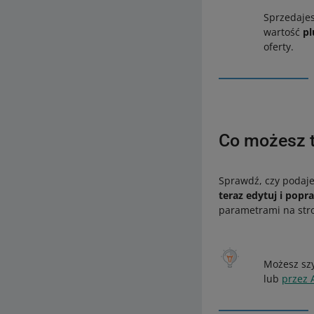
Sprzedaje
wartość
pl
oferty.
Co możesz t
Sprawdź, czy podaj
teraz edytuj i popr
parametrami na stro
Możesz szy
lub
przez 