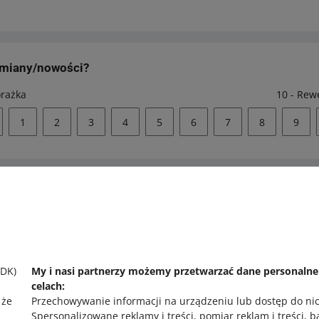
zmiany/nowości?
orażka
10 - Rew
1
2
3
4
5
6
7
8
9
 pomocy?
Zapytaj społecznoś
 się z nami
Zajrzyj na Allegr
SDK)
My i nasi partnerzy możemy przetwarzać dane personaln
celach:
 że
Przechowywanie informacji na urządzeniu lub dostęp do ni
Spersonalizowane reklamy i treści, pomiar reklam i treści, 