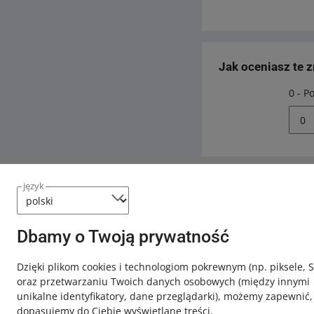
Jak oceniasz te 
0 - P
0
język
Potrzebujesz
Skontaktuj
Dbamy o Twoją prywatność
Dzięki plikom cookies i technologiom pokrewnym
(np. piksele, 
oraz przetwarzaniu Twoich danych osobowych
(między innymi
unikalne identyfikatory, dane przeglądarki)
, możemy zapewnić,
dopasujemy do Ciebie wyświetlane treści.