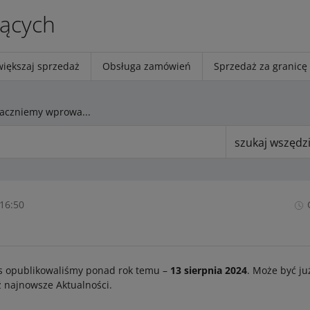
jących
większaj sprzedaż
Obsługa zamówień
Sprzedaż za granicę
Od 2 września zaczniemy wprowadzać zmiany w parametrze Linia: plus size
szukaj wszędz
 16:50
s opublikowaliśmy ponad rok temu –
13 sierpnia 2024
. Może być ju
 najnowsze Aktualności.