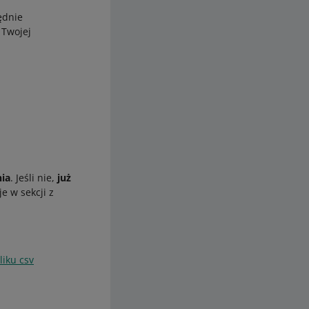
ędnie
 Twojej
nia
. Jeśli nie,
już
e w sekcji z
liku csv