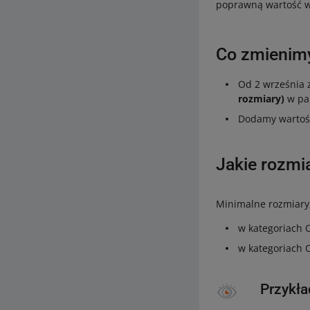
poprawną wartość w t
Co zmienim
Od 2 września 
rozmiary)
w pa
Dodamy warto
Jakie rozmia
Minimalne rozmiary,
w kategoriach O
w kategoriach O
Przykła