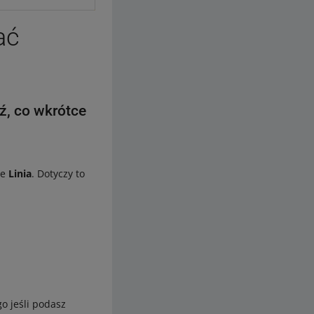
ać
ź, co wkrótce
ze
Linia
. Dotyczy to
o jeśli podasz