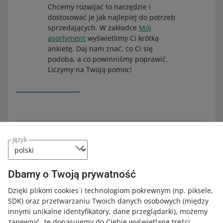
Chcemy rozwijać to narzędzie i
dostosować je jak najlepiej do potrzeb
sprzedających. W zakładce
Mój
asortyment
wyświetlimy Ci krótką
ankietę. Daj nam znać, co Ci się
podoba, a co powinniśmy poprawić.
Liczymy na Twoją pomoc!
język
Dbamy o Twoją prywatność
Dzięki plikom cookies i technologiom pokrewnym
(np. piksele,
SDK)
oraz przetwarzaniu Twoich danych osobowych
(między
innymi unikalne identyfikatory, dane przeglądarki)
, możemy
zapewnić, że dopasujemy do Ciebie wyświetlane treści.