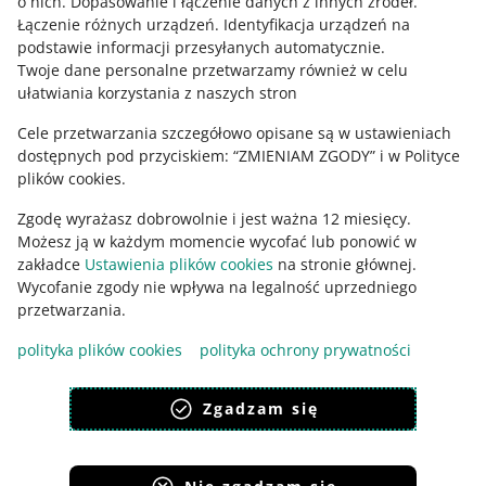
o nich
.
Dopasowanie i łączenie danych z innych źródeł
.
Łączenie różnych urządzeń
.
Identyfikacja urządzeń na
podstawie informacji przesyłanych automatycznie
.
Zajrzyj na Allegro Gadane
Twoje dane personalne przetwarzamy również w celu
ułatwiania korzystania z naszych stron
Cele przetwarzania szczegółowo opisane są w ustawieniach
dostępnych pod przyciskiem: “ZMIENIAM ZGODY” i w Polityce
plików cookies.
Zgodę wyrażasz dobrowolnie i jest ważna 12 miesięcy.
Możesz ją w każdym momencie wycofać lub ponowić w
zakładce
Ustawienia plików cookies
na stronie głównej.
Wycofanie zgody nie wpływa na legalność uprzedniego
Ta strona jest też dostępna w innych językach
przetwarzania.
polityka plików cookies
polityka ochrony prywatności
wygląd:
motyw jasny
Zgadzam się