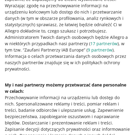
Wyrażając zgodę na przechowywanie informacji na
urządzeniu końcowym lub dostęp do nich i przetwarzanie
danych (w tym w obszarze profilowania, analiz rynkowych i
statystycznych) sprawiasz, że łatwiej będzie odnaleźć Ci w
Jak oceniasz te zmiany/nowości?
Allegro dokładnie to, czego szukasz i potrzebujesz.
Administratorem Twoich danych osobowych będzie Allegro a
0 - Porażka
10 - Rewelacja
w niektórych przypadkach nasi partnerzy (
17
partnerów
), w
tym tzw. “Zaufani Partnerzy IAB Europe” (
9
partnerów
).
0
1
2
3
4
5
6
7
Informacja o celach przetwarzania danych osobowych przez
naszych partnerów znajduje się w ich politykach ochrony
8
9
10
prywatności.
My i nasi partnerzy możemy przetwarzać dane personalne
w celach:
Potrzebujesz pomocy?
Przechowywanie informacji na urządzeniu lub dostęp do
nich
.
Spersonalizowane reklamy i treści, pomiar reklam i
Skontaktuj się z nami
treści, badanie odbiorców i ulepszanie usług
.
Zapewnienie
bezpieczeństwa, zapobieganie oszustwom i naprawianie
błędów
.
Dostarczanie i prezentowanie reklam i treści
.
Zapisanie decyzji dotyczących prywatności oraz informowanie
Zapytaj społeczność