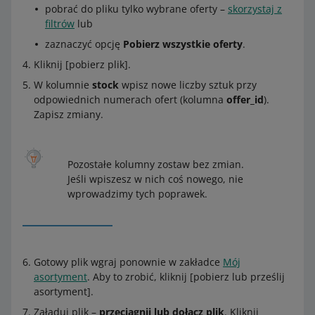
pobrać do pliku tylko wybrane oferty –
skorzystaj z
filtrów
lub
zaznaczyć opcję
Pobierz wszystkie oferty
.
Kliknij [pobierz plik].
W kolumnie
stock
wpisz nowe liczby sztuk przy
odpowiednich numerach ofert (kolumna
offer_id
).
Zapisz zmiany.
Pozostałe kolumny zostaw bez zmian.
Jeśli wpiszesz w nich coś nowego, nie
wprowadzimy tych poprawek.
Gotowy plik wgraj ponownie w zakładce
Mój
asortyment
. Aby to zrobić, kliknij [pobierz lub prześlij
asortyment].
Załaduj plik –
przeciągnij lub dołącz plik
. Kliknij