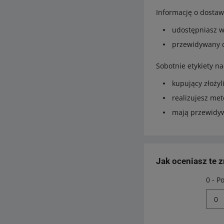
Informację o dostaw
udostępniasz w
przewidywany c
Sobotnie etykiety n
kupujący złożyl
realizujesz me
mają przewidyw
Jak oceniasz te 
0 - P
0