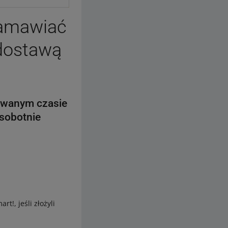
zamawiać
 dostawą
dywanym czasie
sobotnie
rt!, jeśli złożyli