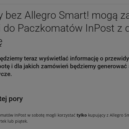
y bez Allegro Smart! mogą 
ki do Paczkomatów InPost z
ę
będziemy teraz wyświetlać informację o przewi
otę i dla jakich zamówień będziemy generować 
wcze.
tej pory
omatów InPost w sobotę mogli korzystać
tylko
kupujący z Allegro Sma
ek lub piątek.