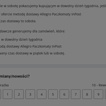
ie w sobotę pokazujemy kupującym w dowolny dzień tygodnia, jeśli
 ofercie metodę dostawy Allegro Paczkomaty InPost
zas dostawy to sobota.
adawcze generujemy dla zamówień, które:
i w dowolny dzień tygodnia
todą dostawy Allegro Paczkomaty InPost
any czas dostawy w piątek lub w sobotę.
zmiany/nowości?
orażka
10 - Rew
1
2
3
4
5
6
7
8
9