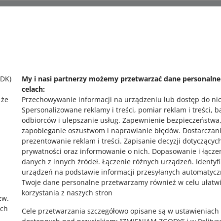
 pomocy?
Zapytaj społecznoś
 się z nami
Zajrzyj na Allegr
SDK)
My i nasi partnerzy możemy przetwarzać dane personaln
celach:
 że
Przechowywanie informacji na urządzeniu lub dostęp do ni
Spersonalizowane reklamy i treści, pomiar reklam i treści, 
odbiorców i ulepszanie usług
.
Zapewnienie bezpieczeństwa
zapobieganie oszustwom i naprawianie błędów
.
Dostarczani
prezentowanie reklam i treści
.
Zapisanie decyzji dotyczącyc
prywatności oraz informowanie o nich
.
Dopasowanie i łącze
,
danych z innych źródeł
.
Łączenie różnych urządzeń
.
Identyf
urządzeń na podstawie informacji przesyłanych automatycz
Twoje dane personalne przetwarzamy również w celu ułatw
korzystania z naszych stron
zw.
ach
Cele przetwarzania szczegółowo opisane są w ustawieniach