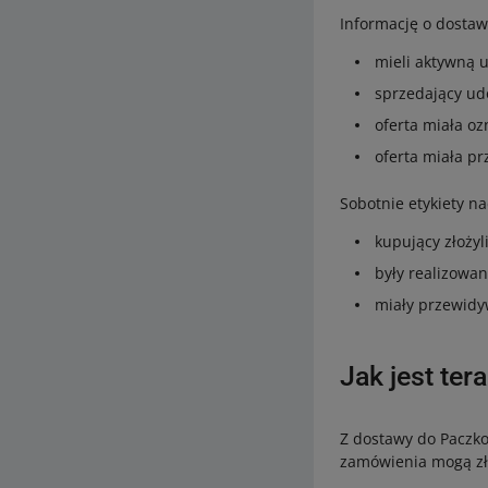
Informację o dostawi
mieli aktywną u
sprzedający ud
oferta miała o
oferta miała p
Sobotnie etykiety n
kupujący złożyl
były realizowa
miały przewidy
Jak jest ter
Z dostawy do Paczko
zamówienia mogą zło