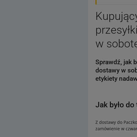
Kupując
przesył
w sobot
Sprawdź, jak 
dostawy w sob
etykiety nada
Jak było do 
Z dostawy do Paczk
zamówienie w czwart