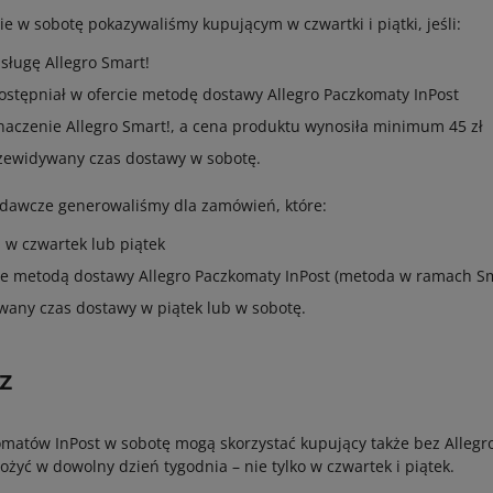
e w sobotę pokazywaliśmy kupującym w czwartki i piątki, jeśli:
sługę Allegro Smart!
ostępniał w ofercie metodę dostawy Allegro Paczkomaty InPost
znaczenie Allegro Smart!, a cena produktu wynosiła minimum 45 zł
rzewidywany czas dostawy w sobotę.
adawcze generowaliśmy dla zamówień, które:
i w czwartek lub piątek
ne metodą dostawy Allegro Paczkomaty InPost (metoda w ramach Sm
wany czas dostawy w piątek lub w sobotę.
az
matów InPost w sobotę mogą skorzystać kupujący także bez Allegro
żyć w dowolny dzień tygodnia – nie tylko w czwartek i piątek.