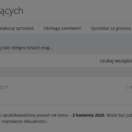
jących
większaj sprzedaż
Obsługa zamówień
Sprzedaż za granicę
Kupujący bez Allegro Smart! mogą zamawiać przesyłki do Paczkomatów InPost z dostawą w sobotę
szukaj wszędz
15:11
s opublikowaliśmy ponad rok temu –
2 kwietnia 2025
. Może być już
 najnowsze Aktualności.