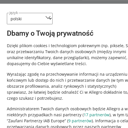
język
Potrzebujesz
Skontaktuj
Dbamy o Twoją prywatność
Dzięki plikom cookies i technologiom pokrewnym
(np. piksele, 
oraz przetwarzaniu Twoich danych osobowych
(między innymi
unikalne identyfikatory, dane przeglądarki)
, możemy zapewnić,
dopasujemy do Ciebie wyświetlane treści.
Wyrażając zgodę na przechowywanie informacji na urządzeniu
końcowym lub dostęp do nich i przetwarzanie danych (w tym w
obszarze profilowania, analiz rynkowych i statystycznych)
sprawiasz, że łatwiej będzie odnaleźć Ci w Allegro dokładnie to
czego szukasz i potrzebujesz.
Ta strona jest też dostępna w innych językach
Administratorem Twoich danych osobowych będzie Allegro a w
niektórych przypadkach nasi partnerzy (
17
partnerów
), w tym t
“Zaufani Partnerzy IAB Europe” (
9
partnerów
). Informacja o cel
wygląd:
motyw jasny
przetwarzania danych osobowych przez naszych partnerów