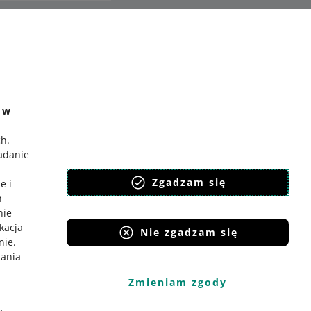
ć
o Gadane
e w
ch
.
badanie
,
Zgadzam się
e i
h
nie
ikacja
Nie zgadzam się
nie
.
iania
Zmieniam zgody