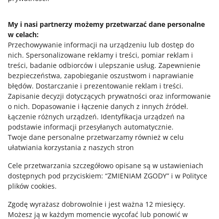
WIĘCEJ
My i nasi partnerzy możemy przetwarzać dane personalne
w celach:
Potrzebujesz pomocy?
Przechowywanie informacji na urządzeniu lub dostęp do
nich
.
Spersonalizowane reklamy i treści, pomiar reklam i
Skontaktuj się z nami
treści, badanie odbiorców i ulepszanie usług
.
Zapewnienie
bezpieczeństwa, zapobieganie oszustwom i naprawianie
błędów
.
Dostarczanie i prezentowanie reklam i treści
.
Zapisanie decyzji dotyczących prywatności oraz informowanie
Zapytaj społeczność
o nich
.
Dopasowanie i łączenie danych z innych źródeł
.
Łączenie różnych urządzeń
.
Identyfikacja urządzeń na
podstawie informacji przesyłanych automatycznie
.
Zajrzyj na Allegro Gadane
Twoje dane personalne przetwarzamy również w celu
ułatwiania korzystania z naszych stron
Cele przetwarzania szczegółowo opisane są w ustawieniach
dostępnych pod przyciskiem: “ZMIENIAM ZGODY” i w Polityce
plików cookies.
Zgodę wyrażasz dobrowolnie i jest ważna 12 miesięcy.
Możesz ją w każdym momencie wycofać lub ponowić w