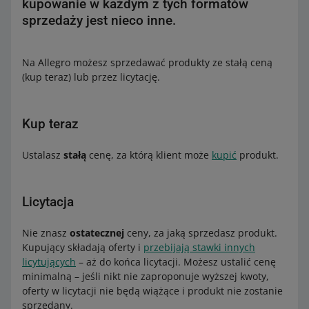
kupowanie w każdym z tych formatów
sprzedaży jest nieco inne.
Na Allegro możesz sprzedawać produkty ze stałą ceną
(kup teraz) lub przez licytację.
Kup teraz
Ustalasz
stałą
cenę, za którą klient może
kupić
produkt.
Licytacja
Nie znasz
ostatecznej
ceny, za jaką sprzedasz produkt.
Kupujący składają oferty i
przebijają stawki innych
licytujących
– aż do końca licytacji. Możesz ustalić cenę
minimalną – jeśli nikt nie zaproponuje wyższej kwoty,
oferty w licytacji nie będą wiążące i produkt nie zostanie
sprzedany.