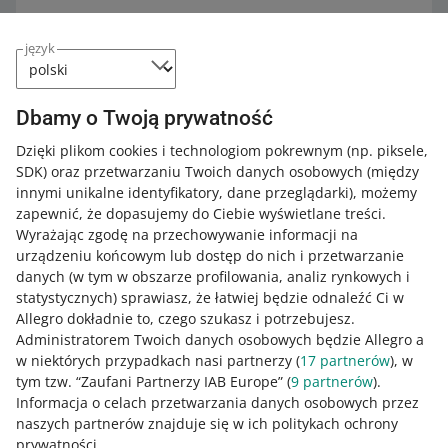
język
Poszerz wiedzę z Akademią Allegro
Dbamy o Twoją prywatność
Dzięki plikom cookies i technologiom pokrewnym
(np. piksele,
Sprawdź bezpłatne kursy, webinary i podcasty.
SDK)
oraz przetwarzaniu Twoich danych osobowych
(między
innymi unikalne identyfikatory, dane przeglądarki)
, możemy
Wszystkie
(2)
Szybkie wskazówki
(2)
zapewnić, że dopasujemy do Ciebie wyświetlane treści.
Wyrażając zgodę na przechowywanie informacji na
5 MIN
SZYBKA WSKAZÓWKA
urządzeniu końcowym lub dostęp do nich i przetwarzanie
Zestawy ofertowe, czyli jak zwiększyć
danych (w tym w obszarze profilowania, analiz rynkowych i
wartość koszyków Twoich klientów
statystycznych) sprawiasz, że łatwiej będzie odnaleźć Ci w
Allegro dokładnie to, czego szukasz i potrzebujesz.
Administratorem Twoich danych osobowych będzie Allegro a
2 MIN
SZYBKA WSKAZÓWKA
w niektórych przypadkach nasi partnerzy (
17
partnerów
), w
Firmowe zakupy z Allegro Pay Business
tym tzw. “Zaufani Partnerzy IAB Europe” (
9
partnerów
).
Informacja o celach przetwarzania danych osobowych przez
naszych partnerów znajduje się w ich politykach ochrony
prywatności.