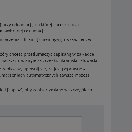
ń] przy reklamacji, do której chcesz dodać
mi wybranej reklamacji.
maczenia – kliknij [zmień język] i wskaż ten, w
 który chcesz przetłumaczyć zapisaną w zakładce
umaczysz na: angielski, czeski, ukraiński i słowacki.
zapiszesz, upewnij się, że jest poprawne –
tłumaczeniach automatycznych zawsze możesz
ie i [zapisz], aby zapisać zmiany w szczegółach