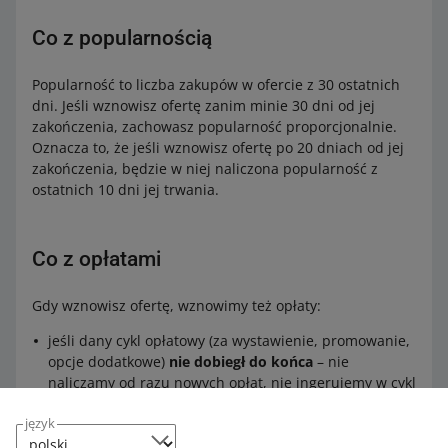
Co z popularnością
Popularność to liczba zakupów w ofercie z 30 ostatnich
dni. Jeśli wznowisz ofertę zanim minie 30 dni od jej
zakończenia, zachowasz popularność proporcjonalnie.
Oznacza to, że jeśli wznowisz ofertę po 20 dniach od jej
zakończenia, będzie w niej naliczona popularność z
ostatnich 10 dni jej trwania.
Co z opłatami
Gdy wznowisz ofertę, wznowimy też opłaty:
jeśli dany cykl opłatowy (za wystawienie, promowanie,
opcje dodatkowe)
nie dobiegł do końca
– nie
naliczamy od razu nowych opłat, nie ingerujemy w cykl
opłatowy. Kolejne opłaty pojawią się zgodne z cyklem.
język
jeśli cykl opłatowy (za wystawienie, promowanie, opcje