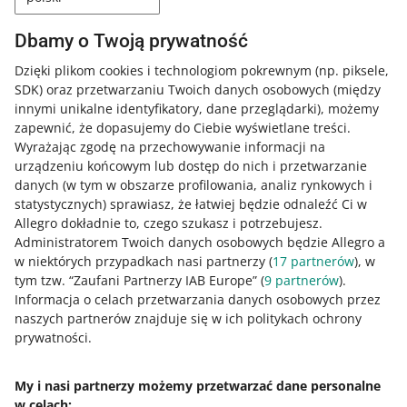
dodatkowe)
dobiegł do końca
– rozpoczniemy nowy
wraz z ponownym startem oferty.
Dbamy o Twoją prywatność
Dzięki plikom cookies i technologiom pokrewnym
(np. piksele,
SDK)
oraz przetwarzaniu Twoich danych osobowych
(między
Poszerz wiedzę z Akademią Allegro
innymi unikalne identyfikatory, dane przeglądarki)
, możemy
zapewnić, że dopasujemy do Ciebie wyświetlane treści.
Sprawdź bezpłatne kursy, webinary i podcasty.
Wyrażając zgodę na przechowywanie informacji na
urządzeniu końcowym lub dostęp do nich i przetwarzanie
Wszystkie
(1)
Szybkie wskazówki
(1)
danych (w tym w obszarze profilowania, analiz rynkowych i
statystycznych) sprawiasz, że łatwiej będzie odnaleźć Ci w
Allegro dokładnie to, czego szukasz i potrzebujesz.
3 MIN
SZYBKA WSKAZÓWKA
Administratorem Twoich danych osobowych będzie Allegro a
Zakładka Mój Asortyment - Twoje
w niektórych przypadkach nasi partnerzy (
17
partnerów
), w
centrum zarządzania ofertami
tym tzw. “Zaufani Partnerzy IAB Europe” (
9
partnerów
).
Informacja o celach przetwarzania danych osobowych przez
naszych partnerów znajduje się w ich politykach ochrony
prywatności.
My i nasi partnerzy możemy przetwarzać dane personalne
w celach: