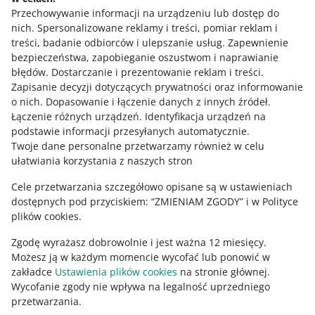
Potrzebujesz pomocy?
Przechowywanie informacji na urządzeniu lub dostęp do
nich
.
Spersonalizowane reklamy i treści, pomiar reklam i
Skontaktuj się z nami
treści, badanie odbiorców i ulepszanie usług
.
Zapewnienie
bezpieczeństwa, zapobieganie oszustwom i naprawianie
błędów
.
Dostarczanie i prezentowanie reklam i treści
.
Zapisanie decyzji dotyczących prywatności oraz informowanie
Zapytaj społeczność
o nich
.
Dopasowanie i łączenie danych z innych źródeł
.
Łączenie różnych urządzeń
.
Identyfikacja urządzeń na
podstawie informacji przesyłanych automatycznie
.
Zajrzyj na Allegro Gadane
Twoje dane personalne przetwarzamy również w celu
ułatwiania korzystania z naszych stron
Cele przetwarzania szczegółowo opisane są w ustawieniach
dostępnych pod przyciskiem: “ZMIENIAM ZGODY” i w Polityce
plików cookies.
Zgodę wyrażasz dobrowolnie i jest ważna 12 miesięcy.
Możesz ją w każdym momencie wycofać lub ponowić w
zakładce
Ustawienia plików cookies
na stronie głównej.
Wycofanie zgody nie wpływa na legalność uprzedniego
Ta strona jest też dostępna w innych językach
przetwarzania.